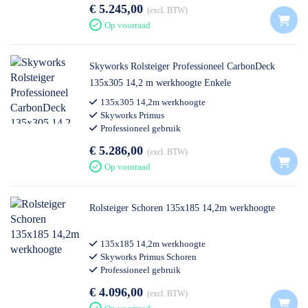
€ 5.245,00
excl. BTW
Op voorraad
Skyworks Rolsteiger Professioneel CarbonDeck
135x305 14,2 m werkhoogte Enkele
Voorloopleuning
135x305 14,2m werkhoogte
Skyworks Primus
Professioneel gebruik
€ 5.286,00
excl. BTW
Op voorraad
Rolsteiger Schoren 135x185 14,2m werkhoogte
135x185 14,2m werkhoogte
Skyworks Primus Schoren
Professioneel gebruik
€ 4.096,00
excl. BTW