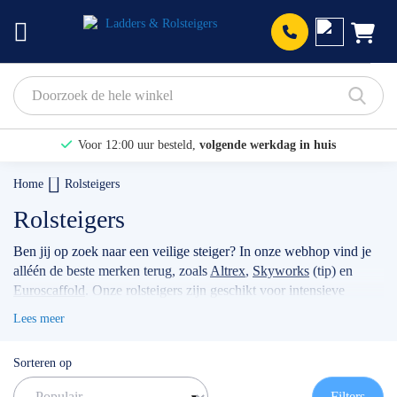
Prod
Voor 12:00 uur besteld,
volgende werkdag in huis
Bekijk hier onze Actiepagina
Home
Rolsteigers
Binnen 1 dag een
gratis offerte
Rolsteigers
Ben jij op zoek naar een veilige steiger? In onze webhop vind je
alléén de beste merken terug, zoals
Altrex
,
Skyworks
(tip) en
Euroscaffold
. Onze rolsteigers zijn geschikt voor intensieve
klussen, voor bijvoorbeeld timmermannen, schilders, of
Lees meer
werkzaamheden met betrekking tot zonnepanelen. Wanneer je
jouw stellage gebruikt als professional dan raden wij je aan
Sorteren op
volgens de actuele norm te werken met de
rolsteiger
voorloopleuning
.
TIP: maak gebruik van onze filters om snel
Filters