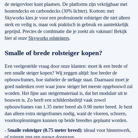
de steigervloer kunt plaatsen. De platforms zijn vekrijgbaar met
houtendecks en carbondecks (30% lichter). Kortom: met
Skyworks kies je voor een professionele rolsteiger die niet alleen
sterk en veilig is, maar ook praktisch in gebruik en aantrekkelijk
geprijsd. Precies de combinatie die je zoekt als vakman! Bekijk
hier al onze
Skyworks rolsteigers
.
Smalle of brede rolsteiger kopen?
Een veelgestelde vraag door onze klanten: moet ik een brede of
een smalle steiger kopen? Wij zeggen altijd: hoe breder de
opbouwframes, hoe stabieler de stellage staat. Daarnaast moet je
goed nadenken over waar jouw steiger het meeste opgebouwd zal
worden. Het fijne aan steigermateriaal is, dat het modulair uit te
bouwen is. Zo heeft een schildersbedrijf vaak zowel
opbouwframes van 1.35 meter breed als 0.90 meter breed. Je bent
dan alleen extra steigerframes nodig, want de vloeren, schoren,
voorloopleuningen kunnen op beide breedtes geplaatst worden.
-
Smalle rolsteiger (0.75 meter breed)
: ideaal voor binnenwerk,
of ruimste met een nauwe doorgang.