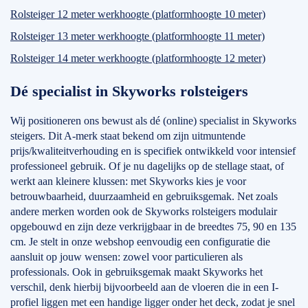
Rolsteiger 12 meter werkhoogte (platformhoogte 10 meter)
Rolsteiger 13 meter werkhoogte (platformhoogte 11 meter)
Rolsteiger 14 meter werkhoogte (platformhoogte 12 meter)
Dé specialist in Skyworks rolsteigers
Wij positioneren ons bewust als dé (online) specialist in Skyworks
steigers. Dit A-merk staat bekend om zijn uitmuntende
prijs/kwaliteitverhouding en is specifiek ontwikkeld voor intensief
professioneel gebruik. Of je nu dagelijks op de stellage staat, of
werkt aan kleinere klussen: met Skyworks kies je voor
betrouwbaarheid, duurzaamheid en gebruiksgemak. Net zoals
andere merken worden ook de Skyworks rolsteigers modulair
opgebouwd en zijn deze verkrijgbaar in de breedtes 75, 90 en 135
cm. Je stelt in onze webshop eenvoudig een configuratie die
aansluit op jouw wensen: zowel voor particulieren als
professionals. Ook in gebruiksgemak maakt Skyworks het
verschil, denk hierbij bijvoorbeeld aan de vloeren die in een I-
profiel liggen met een handige ligger onder het deck, zodat je snel