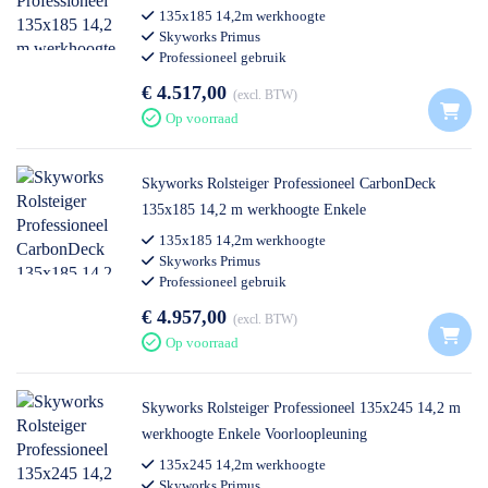
135x185 14,2m werkhoogte
Skyworks Primus
Professioneel gebruik
€ 4.517,00
excl. BTW
Op voorraad
Skyworks Rolsteiger Professioneel CarbonDeck
135x185 14,2 m werkhoogte Enkele
Voorloopleuning
135x185 14,2m werkhoogte
Skyworks Primus
Professioneel gebruik
€ 4.957,00
excl. BTW
Op voorraad
Skyworks Rolsteiger Professioneel 135x245 14,2 m
werkhoogte Enkele Voorloopleuning
135x245 14,2m werkhoogte
Skyworks Primus