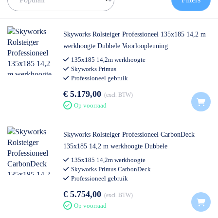
de juiste rolsteiger te vinden!
✅
Voor 12U besteld = volgende werkdag op locatie
✅
Vrijblijvende offerte
op maat
Skyworks Rolsteiger Professioneel 135x185 14,2 m
✅ Contact:
0511- 40 25 64
, of
mail
werkhoogte Dubbele Voorloopleuning
135x185 14,2m werkhoogte
Skyworks Primus
Professioneel gebruik
€ 5.179,00
excl. BTW
Op voorraad
Skyworks Rolsteiger Professioneel CarbonDeck
135x185 14,2 m werkhoogte Dubbele
Voorloopleuning
135x185 14,2m werkhoogte
Skyworks Primus CarbonDeck
Professioneel gebruik
€ 5.754,00
excl. BTW
Op voorraad