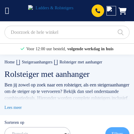
Prod
Voor 12:00 uur besteld,
volgende werkdag in huis
Bekijk hier onze Actiepagina
Home
Steigeraanhangers
Rolsteiger met aanhanger
Binnen 1 dag een
gratis offerte
Rolsteiger met aanhanger
Ben jij zowel op zoek naar een rolsteiger, als een steigeraanhanger
om de steiger op te vervoeren? Bekijk dan snel onderstaande
combinatiedeals. Hieronder worden complete rolsteigers inclusief
steigertransporter aangeboden voor mooie prijzen van de merken
Lees meer
Altrex
,
Skyworks
en
Euroscaffold
. Met onze combinatiedeals heb
je zowel een veilige steiger als een goede steigeraanhanger.
Sorteren op
Onderstaande deals besparen dus niet alleen geld, maar zorgen
ook voor het veilig en goed vervoeren van jouw steigermateriaal.
Filters