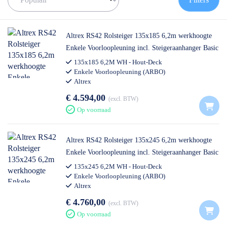
✅
Voor 12U besteld = volgende werkdag op locatie
✅
Meedenkende klantenservice
✅ Contact:
0511- 40 25 64
, of
mail
Altrex RS42 Rolsteiger 135x185 6,2m werkhoogte
Enkele Voorloopleuning incl. Steigeraanhanger Basic
135x185 6,2M WH - Hout-Deck
Enkele Voorloopleuning (ARBO)
Altrex
€ 4.594,00
excl. BTW
Op voorraad
Altrex RS42 Rolsteiger 135x245 6,2m werkhoogte
Enkele Voorloopleuning incl. Steigeraanhanger Basic
135x245 6,2M WH - Hout-Deck
Enkele Voorloopleuning (ARBO)
Altrex
€ 4.760,00
excl. BTW
Op voorraad