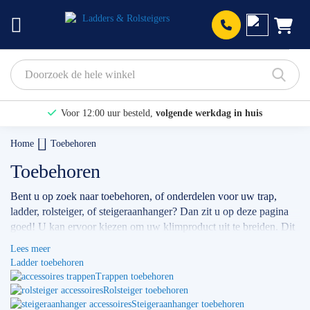
Prod
Voor 12:00 uur besteld,
volgende werkdag in huis
Bekijk hier onze Actiepagina
Home
Toebehoren
Binnen 1 dag een
gratis offerte
Toebehoren
Bent u op zoek naar toebehoren, of onderdelen voor uw trap,
ladder, rolsteiger, of steigeraanhanger? Dan zit u op deze pagina
goed! U kan ervoor kiezen om uw klimproduct uit te breiden. Dit
kan het gebruik weer leuk, maar bovenal veiliger maken.
Lees meer
Ladder toebehoren
Op deze pagina's zijn de
toebehoren voor ladders
te vinden, net
Trappen toebehoren
als de toebehoren van de
trappen
en
rolsteigers
.
Rolsteiger toebehoren
✅ Komt u er niet uit? Neem dan gratis en vrijblijvend
contact
met
Steigeraanhanger toebehoren