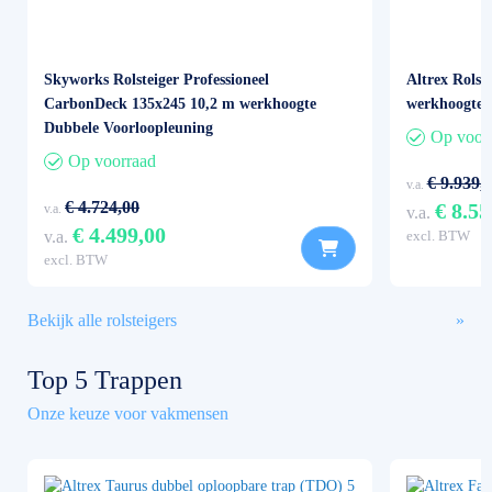
Skyworks Rolsteiger Professioneel
Altrex Rolst
CarbonDeck 135x245 10,2 m werkhoogte
werkhoogte 
Dubbele Voorloopleuning
Op voor
Op voorraad
€ 9.939,
v.a.
€ 4.724,00
€ 8.55
v.a.
v.a.
€ 4.499,00
v.a.
excl. BTW
excl. BTW
Bekijk alle rolsteigers
Top 5 Trappen
Onze keuze voor vakmensen