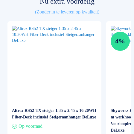
Nu extra voordelig
(Zonder in te leveren op kwaliteit)
4%
Altrex RS52-TX steiger 1.35 x 2.45 x 10.20WH
Skyworks Rol
Fiber-Deck inclusief Steigeraanhanger DeLuxe
m werkhoogt
Voorloopleun
Op voorraad
DeLuxe