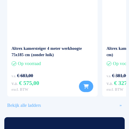
Altrex kamersteiger 4 meter werkhoogte
Altrex kame
75x185 cm (zonder luik)
cm)
Op voorraad
Op voor
€ 683,00
€ 381,00
v.a.
v.a.
€ 575,00
€ 327
v.a.
v.a.
excl. BTW
excl. BTW
Bekijk alle ladders