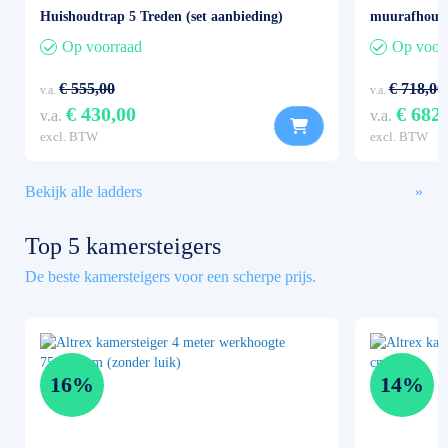
Huishoudtrap 5 Treden (set aanbieding)
muurafhoude
Op voorraad
Op voor
€ 555,00
€ 718,00
v.a.
v.a.
€ 430,00
€ 682
v.a.
v.a.
excl. BTW
excl. BTW
Bekijk alle ladders
Top 5 kamersteigers
De beste kamersteigers voor een scherpe prijs.
16%
14%