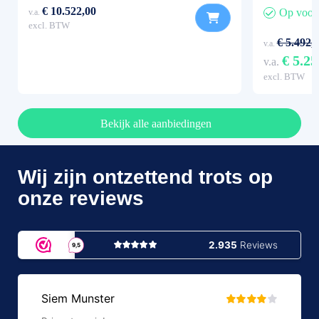
€ 10.522,00
Op voor
v.a.
excl. BTW
€ 5.492,
v.a.
€ 5.25
v.a.
excl. BTW
Bekijk alle aanbiedingen
Wij zijn ontzettend trots op
onze reviews