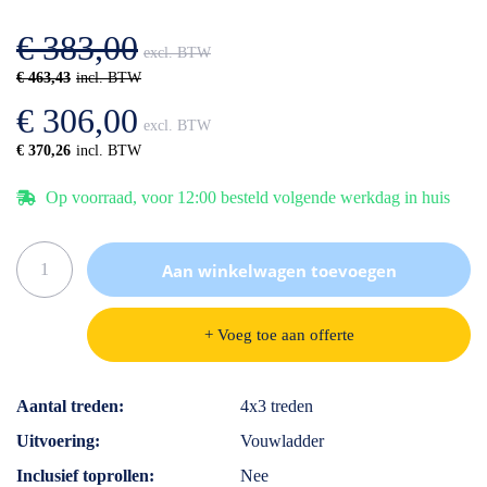
afbeeldingen-
de
gallerij
afbeeldingen-
€ 383,00
gallerij
€ 463,43
€ 306,00
€ 370,26
Op voorraad, voor 12:00 besteld volgende werkdag in huis
Aan winkelwagen toevoegen
+ Voeg toe aan offerte
Specificaties
Aantal treden
4x3 treden
Uitvoering
Vouwladder
Inclusief toprollen
Nee