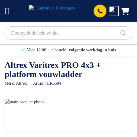
Prod
Voor 12:00 uur besteld,
volgende werkdag in huis
Bekijk hier onze Actiepagina
Altrex Varitrex PRO 4x3 +
platform vouwladder
Binnen 1 dag een
gratis offerte
Merk:
Altrex
Art.nr.:
LR6504
Ga
naar
Ga
het
naar
einde
het
van
begin
de
van