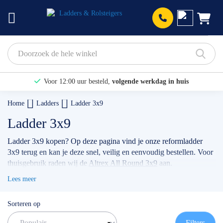
Prod
Voor 12:00 uur besteld,
volgende werkdag in huis
Bekijk hier onze Actiepagina
Home
Ladders
Ladder 3x9
Binnen 1 dag een
gratis offerte
Ladder 3x9
Ladder 3x9 kopen? Op deze pagina vind je onze reformladder
3x9 terug en kan je deze snel, veilig en eenvoudig bestellen. Voor
thuisgebruik raden wij de
Altrex All Round 3x9
aan.
✅
Volgende werkdag op locatie
Lees meer
✅
Meedenkende klantenservice
✅ Contact:
0511- 40 25 64
, of
mail
Sorteren op
Filters