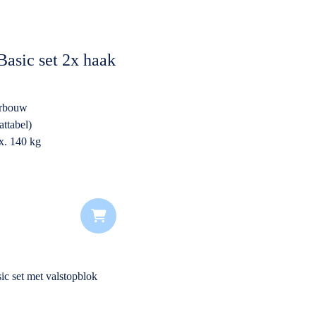
Basic set 2x haak
erbouw
ttabel)
x. 140 kg