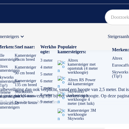
ersteigers
Steigeraan
Bekijk hier onze Actiepagina
Binnen 1 dag een
gratis
erken:
Snel naar:
Werkho
Populaire
Merken:
ogte:
kamersteigers:
lle
Kamersteiger
Altrex
amersteigers
75 cm breed
3 meter
Altrex
kamersteiger met
Euroscaff
ltrex
Kamersteiger
4 meter
opzetstuk (4 meter
amersteigers
Skyworks
werkhoogte)
90 cm breed
5 meter
(Tip!)
kyworks
Altrex RS Power
Kamersteiger
6 meter
amersteigers
44 kamersteiger
135 cm breed
Tip!)
7 meter
lbeveiliging dan ook verplicht, vanaf een hoogte van 2,5 meter. Dat is n
Skyworks
Stucadoors
ienese
8 meter
 grote risico's aanwezig zijn bij het werken op hoogte. Op deze pagina
kamersteiger
werkplateau
amersteigers
werkhoogte 4
iligheid gaat immers boven alles.
9 meter
Tweede keuze
uroscaffold
meter (met luik)
amersteigers
Kamersteiger 3M
werkhoogte
Skyworks