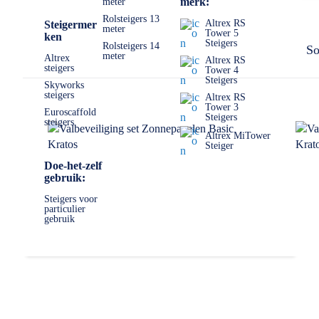
merk:
meter
Rolsteigers 13
Altrex RS
Steigermer
meter
Tower 5
ken
Steigers
Rolsteigers 14
So
meter
Altrex
Altrex RS
steigers
Tower 4
Steigers
Skyworks
steigers
Altrex RS
Tower 3
Euroscaffold
Steigers
steigers
Altrex MiTower
Steiger
Doe-het-zelf
gebruik:
Steigers voor
particulier
gebruik