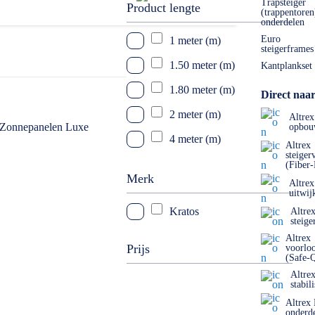
Trapsteiger
Product lengte
(trappentoren
onderdelen
Euro
1 meter (m)
steigerframes
1.50 meter (m)
Kantplankset
1.80 meter (m)
Direct naar
2 meter (m)
Altrex
opbou
4 meter (m)
Altrex
steiger
5 meter (m)
(Fiber
Merk
Altrex
6 meter (m)
uitwij
Kratos
Altre
7 meter (m)
steige
10 meter (m)
Altrex
Prijs
voorlo
(Safe-
12 meter (m)
Altre
stabil
20 meter (m)
Altrex
30 meter (m)
onderd