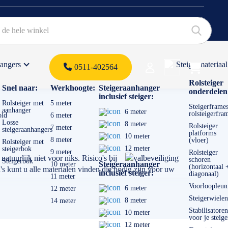
hangers
Steigermateriaal
Products 
0511-402564
 offerte
Rolsteiger
Snel naar:
Werkhoogte:
Steigeraanhanger
onderdelen
inclusief steiger:
Rolsteiger met
5 meter
Steigerframes
aanhanger
6 meter
rolsteigerfra
old
6 meter
Losse
8 meter
Rolsteiger
7 meter
steigeraanhangers
platforms
10 meter
8 meter
(vloer)
Rolsteiger met
12 meter
steigerbok
9 meter
Rolsteiger
atuurlijk niet voor niks. Risico's bij
schoren
Steigerbok
Steigeraanhanger
10 meter
(horizontaal 
's kunt u alle materialen vinden die nodig zijn voor uw
inclusief steiger:
diagonaal)
11 meter
Voorloopleun
6 meter
12 meter
Steigerwielen
8 meter
14 meter
Stabilisatoren
10 meter
voor je steige
12 meter