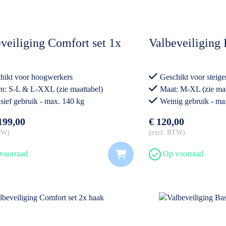
veiliging Comfort set 1x
Valbeveiliging 
hikt voor hoogwerkers
Geschikt voor steig
n: S-L & L-XXL (zie maattabel)
Maat: M-XL (zie maa
nsief gebruik - max. 140 kg
Weinig gebruik - ma
199,00
€ 120,00
BTW
excl. BTW
voorraad
Op voorraad