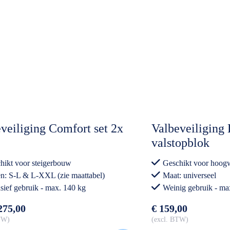
veiliging Comfort set 2x
Valbeveiliging 
valstopblok
hikt voor steigerbouw
Geschikt voor hoog
n: S-L & L-XXL (zie maattabel)
Maat: universeel
nsief gebruik - max. 140 kg
Weinig gebruik - ma
275,00
€ 159,00
BTW
excl. BTW