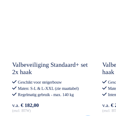
Valbeveiliging Standaard+ set
Valbe
2x haak
haak
Geschikt voor steigerbouw
Gesc
Maten: S-L & L-XXL (zie maattabel)
Mate
Regelmatig gebruik - max. 140 kg
Inte
v.a.
€ 182,00
v.a.
€ 
excl. BTW
excl. 