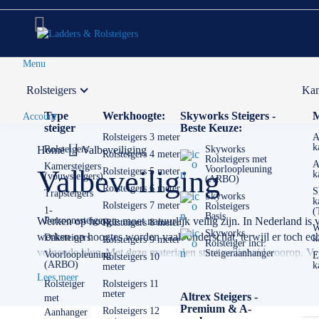
Menu
Rolsteigers
Kam
Voor 12:00 uur besteld,
volgende werkdag in huis
Type
Werkhoogte:
Skyworks Steigers -
M
Account
steiger
Beste Keuze:
Rolsteigers 3 meter
A
k
Home
Rolsteigers
Valbeveiliging
Skyworks
Rolsteigers 4 meter
Rolsteigers met
A
Kamersteigers
Voorloopleuning
Valbeveiliging
Rolsteigers 5 meter
k
(vouwsteigers)
(ARBO)
Rolsteigers 6 meter
S
Trapsteigers
Skyworks
k
Rolsteigers 7 meter
Rolsteigers
1-
(
Basis
Werken op hoogte moet natuurlijk veilig zijn. In Nederland is va
Persoonssteigers
Rolsteigers 8 meter
W
Skyworks
werken op hoogtes worden vaak onderschat, terwijl er toch echt
Daksteigers
k
Rolsteigers 9 meter
Rolsteiger incl.
volgende klus. Met deze materialen staat veiligheid voorop. Ve
Steigeraanhanger
Voorloopleuning
E
Rolsteigers 10
(ARBO)
k
meter
✅
GRATIS
verzending met code: 'VB2019'
Lees meer
Rolsteiger
Rolsteigers 11
✅ Voor 12:00 uur besteld = volgende werkdag in huis
meter
Altrex Steigers -
met
Premium & A-
Rolsteigers 12
Aanhanger