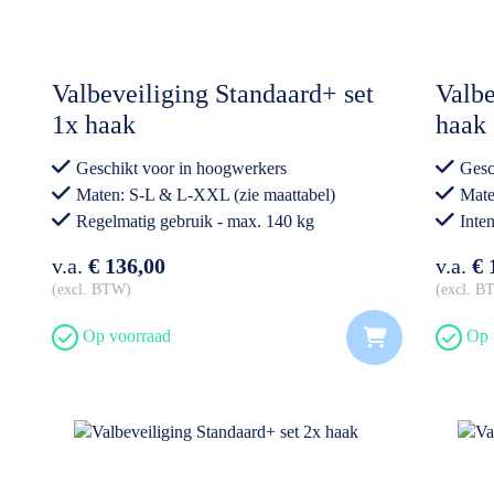
Valbeveiliging Standaard+ set
Valbe
1x haak
haak
Geschikt voor in hoogwerkers
Gesc
Maten: S-L & L-XXL (zie maattabel)
Mate
Regelmatig gebruik - max. 140 kg
Inte
v.a.
€ 136,00
v.a.
€ 
excl. BTW
excl. 
Op voorraad
Op 