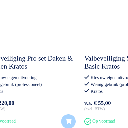
veiliging Pro set Daken &
Valbeveiliging
en Kratos
Basic Kratos
 uw eigen uitvoering
Kies uw eigen uitvo
 gebruik (professioneel)
Weinig gebruik (prof
os
Kratos
220,00
v.a.
€ 55,00
BTW
excl. BTW
voorraad
Op voorraad