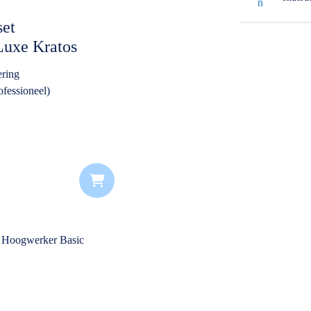
40 meter (m)
set
Luxe Kratos
ering
ofessioneel)