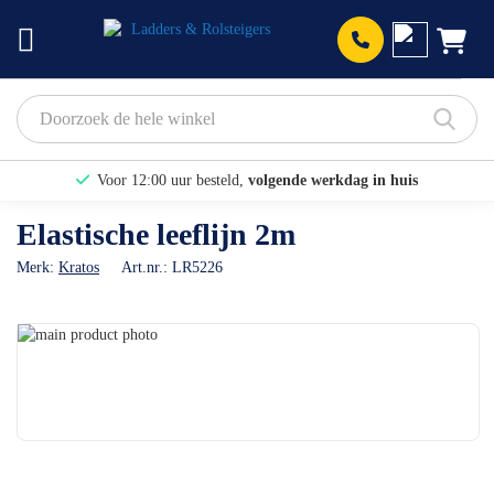
Prod
Voor 12:00 uur besteld,
volgende werkdag in huis
Bekijk hier onze Actiepagina
Elastische leeflijn 2m
Binnen 1 dag een
gratis offerte
Merk:
Kratos
Art.nr.:
LR5226
Ga
naar
Ga
het
naar
einde
het
van
begin
de
van
afbeeldingen-
de
gallerij
afbeeldingen-