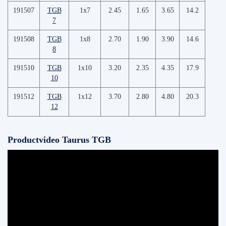
191507
TGB
1x7
2.45
1.65
3.65
14.2
7
191508
TGB
1x8
2.70
1.90
3.90
14.6
8
191510
TGB
1x10
3.20
2.35
4.35
17.9
10
191512
TGB
1x12
3.70
2.80
4.80
20.3
12
Productvideo Taurus TGB