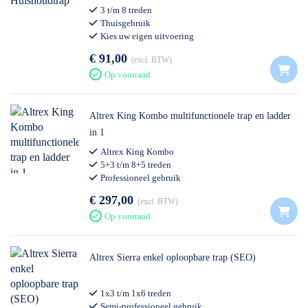
3 t/m 8 treden
Thuisgebruik
Kies uw eigen uitvoering
€ 91,00
excl. BTW
Op voorraad
Altrex King Kombo multifunctionele trap en ladder
in 1
Altrex King Kombo
5+3 t/m 8+5 treden
Professioneel gebruik
€ 297,00
excl. BTW
Op voorraad
Altrex Sierra enkel oploopbare trap (SEO)
1x3 t/m 1x6 treden
Semi-professioneel gebruik