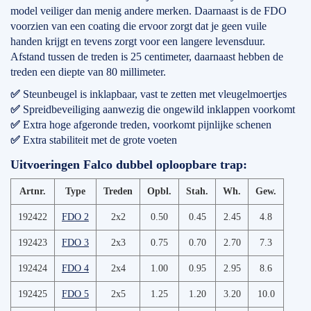
model veiliger dan menig andere merken. Daarnaast is de FDO
voorzien van een coating die ervoor zorgt dat je geen vuile
handen krijgt en tevens zorgt voor een langere levensduur.
Afstand tussen de treden is 25 centimeter, daarnaast hebben de
treden een diepte van 80 millimeter.
✅
Steunbeugel is inklapbaar, vast te zetten met vleugelmoertjes
✅
Spreidbeveiliging aanwezig die ongewild inklappen voorkomt
✅
Extra hoge afgeronde treden, voorkomt pijnlijke schenen
✅
Extra stabiliteit met de grote voeten
Uitvoeringen Falco dubbel oploopbare trap:
Artnr.
Type
Treden
Opbl.
Stah.
Wh.
Gew.
192422
FDO 2
2x2
0.50
0.45
2.45
4.8
192423
FDO 3
2x3
0.75
0.70
2.70
7.3
192424
FDO 4
2x4
1.00
0.95
2.95
8.6
192425
FDO 5
2x5
1.25
1.20
3.20
10.0