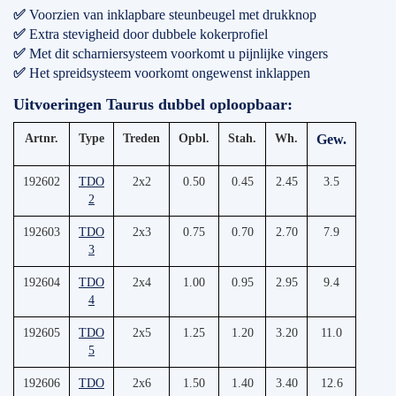
✅
Voorzien van inklapbare steunbeugel met drukknop
✅
Extra stevigheid door dubbele kokerprofiel
✅
Met dit scharniersysteem voorkomt u pijnlijke vingers
✅
Het spreidsysteem voorkomt ongewenst inklappen
Uitvoeringen Taurus dubbel oploopbaar:
Artnr.
Type
Treden
Opbl.
Stah.
Wh.
Gew.
192602
TDO
2x2
0.50
0.45
2.45
3.5
2
192603
TDO
2x3
0.75
0.70
2.70
7.9
3
192604
TDO
2x4
1.00
0.95
2.95
9.4
4
192605
TDO
2x5
1.25
1.20
3.20
11.0
5
192606
TDO
2x6
1.50
1.40
3.40
12.6