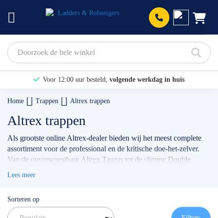
Prod
Voor 12:00 uur besteld,
volgende werkdag in huis
Bekijk hier onze Actiepagina
Home
Trappen
Altrex trappen
Binnen 1 dag een
gratis offerte
Altrex trappen
Als grootste online Altrex-dealer bieden wij het meest complete
assortiment voor de professional en de kritische doe-het-zelver.
Van de onverwoestbare
Altrex Taurus
tot de slimme
Double
Decker:
wij leveren elke trap direct uit voorraad met volledige
Lees meer
fabrieksgarantie. Jouw voordelen bij de specialist:
✅ Snelste levering: Direct uit eigen voorraad op jouw locatie.
Sorteren op
✅ Gecertificeerd: Altijd voldoen aan de strengste NEN-normen
en Warenwet.
Filters