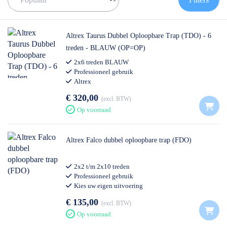
✅ Expert advies:
Profiteer van de kennis
van de officiële nr. 1
dealer.
Altrex Taurus Dubbel Oploopbare Trap (TDO) - 6
treden - BLAUW (OP=OP)
2x6 treden BLAUW
Professioneel gebruik
Altrex
€ 320,00
excl. BTW
Op voorraad
Altrex Falco dubbel oploopbare trap (FDO)
2x2 t/m 2x10 treden
Professioneel gebruik
Kies uw eigen uitvoering
€ 135,00
excl. BTW
Op voorraad