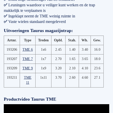
✅
Leuningen waardoor u veiliger kunt werken en de trap
makkelijk te verplaatsen is
✅
Ingeklapt neemt de TME weinig ruimte in
✅
Vaste wielen standaard meegeleverd
Uitvoeringen Taurus magazijntrap:
Artnr.
Type
Treden
Opbl.
Stah.
Wh.
Gew.
193206
TME 6
1x6
2.45
1.40
3.40
16.0
193207
TME 7
1x7
2.70
1.65
3.65
18.0
193209
TME 9
1x9
3.20
2.10
4.10
23.6
193211
TME
1x11
3.70
2.60
4.60
27.1
11
Productvideo Taurus TME