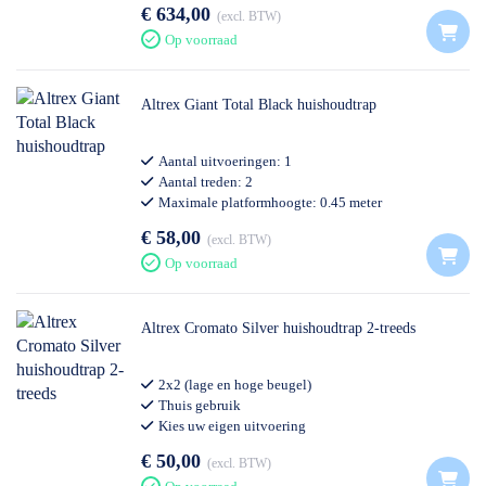
€ 634,00
excl. BTW
Op voorraad
Altrex Giant Total Black huishoudtrap
Aantal uitvoeringen: 1
Aantal treden: 2
Maximale platformhoogte: 0.45 meter
Thuisgebruik
€ 58,00
excl. BTW
Op voorraad
Altrex Cromato Silver huishoudtrap 2-treeds
2x2 (lage en hoge beugel)
Thuis gebruik
Kies uw eigen uitvoering
€ 50,00
excl. BTW