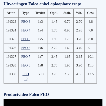
Uitvoeringen Falco enkel oploopbare trap:
Artnr.
Type
Treden
Opbl.
Stah.
Wh.
Gew.
191323
FEO 3
1x3
1.45
0.70
2.70
4.8
191324
FEO 4
1x4
1.70
0.95
2.95
7.0
191325
FEO 5
1x5
1.95
1.20
3.20
8.0
191326
FEO 6
1x6
2.20
1.40
3.40
9.1
191327
FEO 7
1x7
2.45
1.65
3.65
10.1
191328
FEO 8
1x8
2.70
1.90
3.90
11.3
191330
FEO
1x10
3.20
2.35
4.35
12.5
10
Productvideo Falco FEO