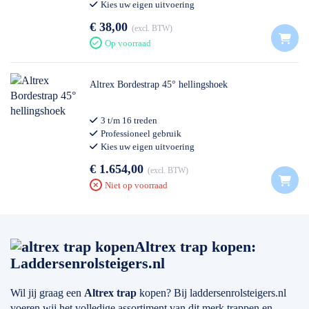
Kies uw eigen uitvoering
€ 38,00
excl. BTW
Op voorraad
Altrex Bordestrap 45° hellingshoek
3 t/m 16 treden
Professioneel gebruik
Kies uw eigen uitvoering
€ 1.654,00
excl. BTW
Niet op voorraad
Altrex trap kopen:
Laddersenrolsteigers.nl
Wil jij graag een
Altrex trap
kopen? Bij laddersenrolsteigers.nl
voeren wij het volledige assortiment van dit merk trappen en