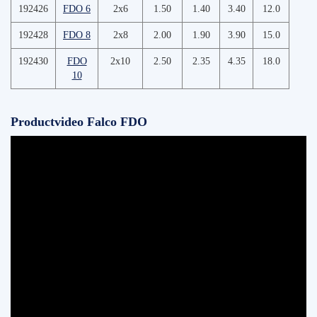
192426
FDO 6
2x6
1.50
1.40
3.40
12.0
192428
FDO 8
2x8
2.00
1.90
3.90
15.0
192430
FDO
2x10
2.50
2.35
4.35
18.0
10
Productvideo Falco FDO