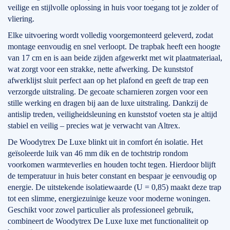
veilige en stijlvolle oplossing in huis voor toegang tot je zolder of
vliering.
Elke uitvoering wordt volledig voorgemonteerd geleverd, zodat
montage eenvoudig en snel verloopt. De trapbak heeft een hoogte
van 17 cm en is aan beide zijden afgewerkt met wit plaatmateriaal,
wat zorgt voor een strakke, nette afwerking. De kunststof
afwerklijst sluit perfect aan op het plafond en geeft de trap een
verzorgde uitstraling. De gecoate scharnieren zorgen voor een
stille werking en dragen bij aan de luxe uitstraling. Dankzij de
antislip treden, veiligheidsleuning en kunststof voeten sta je altijd
stabiel en veilig – precies wat je verwacht van Altrex.
De Woodytrex De Luxe blinkt uit in comfort én isolatie. Het
geïsoleerde luik van 46 mm dik en de tochtstrip rondom
voorkomen warmteverlies en houden tocht tegen. Hierdoor blijft
de temperatuur in huis beter constant en bespaar je eenvoudig op
energie. De uitstekende isolatiewaarde (U = 0,85) maakt deze trap
tot een slimme, energiezuinige keuze voor moderne woningen.
Geschikt voor zowel particulier als professioneel gebruik,
combineert de Woodytrex De Luxe luxe met functionaliteit op