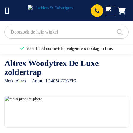
Prod
Voor 12:00 uur besteld,
volgende werkdag in huis
Bekijk hier onze Actiepagina
Altrex Woodytrex De Luxe
zoldertrap
Binnen 1 dag een
gratis offerte
Merk:
Altrex
Art.nr.:
LR4054-CONFIG
Ga
naar
Ga
het
naar
einde
het
van
begin
de
van