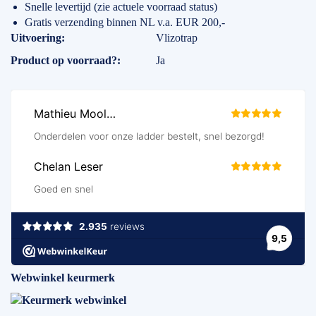
Snelle levertijd (zie actuele voorraad status)
Gratis verzending binnen NL v.a. EUR 200,-
Specificaties
Uitvoering
Vlizotrap
Product op voorraad?
Ja
Webwinkel keurmerk