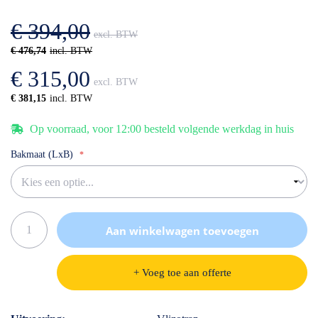
afbeeldingen-
de
gallerij
afbeeldingen-
€ 394,00
gallerij
€ 476,74
€ 315,00
€ 381,15
Op voorraad, voor 12:00 besteld volgende werkdag in huis
Bakmaat (LxB)
Aan winkelwagen toevoegen
+ Voeg toe aan offerte
Specificaties