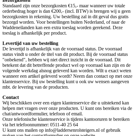
Bezorgkosten
Standaard zijn onze bezorgkosten €15,- maar wanneer uw totale
orderbedrag hoger is dan €200,- (incl. BTW) is brengen wij u geen
bezorgkosten in rekening. Uw bestelling zal in dit geval dus gratis
bezorgd worden. Voor bestellingen buiten Nederland, of naar de
Waddeneilanden kan een extra toeslag worden gerekend. Deze
toeslag is afhankelijk per product.
Levertijd
van
uw bestelling
De levertijd is afhankelijk van de voorraad status. De voorraad
status vindt u onder de titel van dit product. Bij de voorraad status
"onbekend", hebben wij niet direct inzicht in de voorraad. Dit
betekent dat dit betreffende product wel op voorraad kan zijn en de
volgende werkdag alsnog geleverd kan worden. Wilt u exact weten
wanneer een artikel geleverd wordt? Neem dan contact op met onze
klantenservice. Bij uw bestelling kunt u ook uw wensen aangeven
mbt. de levering van de producten.
Contact
Wij beschikken over een eigen klantenservice die u uitstekend kan
helpen met vragen over onze producten. U kunt ons bereiken via de
chat/antwoordformulier, telefoon of email.
Onze telefonische klantenservice is tijdens kantooruren te bereiken
via het telefoonnummer: 0511-40 25 64
U kunt ons mailen op info@laddersenrolsteigers.nl of gebruik
maken van het contactformulier op onze website