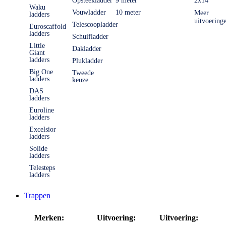
Opsteekladder
9 meter
2x14
Waku
Vouwladder
10 meter
Meer
ladders
uitvoering
Telescoopladder
Euroscaffold
ladders
Schuifladder
Little
Dakladder
Giant
ladders
Plukladder
Big One
Tweede
ladders
keuze
DAS
ladders
Euroline
ladders
Excelsior
ladders
Solide
ladders
Telesteps
ladders
Trappen
Merken:
Uitvoering:
Uitvoering: