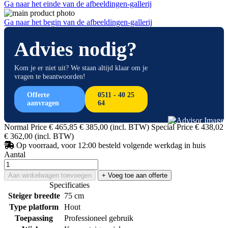
Ga naar het einde van de afbeeldingen-gallerij
Ga naar het begin van de afbeeldingen-gallerij
Advies nodig?
Kom je er niet uit? We staan altijd klaar om je
vragen te beantwoorden!
Offerte
0511 - 40 25
aanvragen
64
Normal Price
€ 465,85
€ 385,00
(incl. BTW)
Special Price
€ 438,02
€ 362,00
(incl. BTW)
Op voorraad, voor 12:00 besteld volgende werkdag in huis
Aantal
Aan winkelwagen toevoegen
+ Voeg toe aan offerte
Specificaties
Steiger breedte
75 cm
Type platform
Hout
Toepassing
Professioneel gebruik