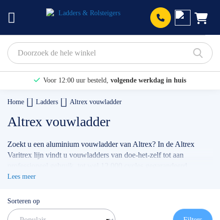
Prod
Voor 12:00 uur besteld,
volgende werkdag in huis
Bekijk hier onze Actiepagina
Home
Ladders
Altrex vouwladder
Binnen 1 dag een
gratis offerte
Altrex vouwladder
Zoekt u een aluminium vouwladder van Altrex? In de Altrex
Varitrex lijn vindt u vouwladders van doe-het-zelf tot aan
professioneel gebruik, tot wel 12.000 cycles gegarandeerd.
Favoriet onder onze klanten is de
Altrex Varitrex Teleprof
.
Lees meer
✅ Snelle levertijd (zie levertijd bij product)
Sorteren op
✅ Gratis verzending binnen Nederland (v.a. € 200)
✅ Hulp nodig? Bel
0511 - 40 25 64
, of
mail
Filters