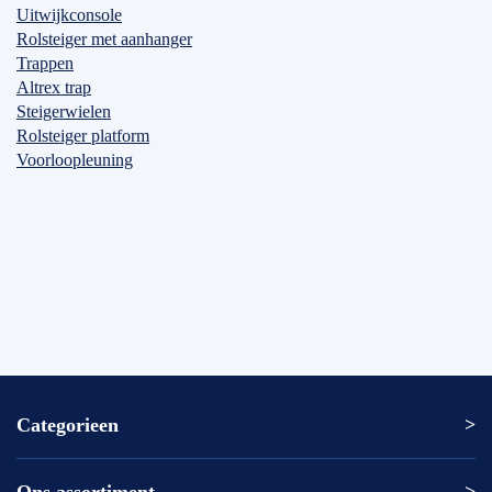
Uitwijkconsole
Rolsteiger met aanhanger
Trappen
Altrex trap
Steigerwielen
Rolsteiger platform
Voorloopleuning
Categorieen
Altrex ladder