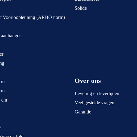
Solide
et Voorloopleuning (ARBO norm)
t aanhanger
er
ng
Over ons
 cm
 cm
Levering en levertijden
5 cm
Veel gestelde vragen
Garantie
e
Euroscaffold