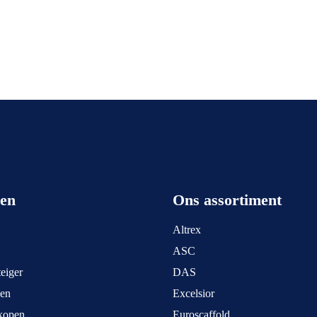
een
Ons assortiment
Altrex
ASC
eiger
DAS
pen
Excelsior
kopen
Euroscaffold