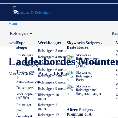
Menu
Rolsteigers
Kam
Voor 12:00 uur besteld,
volgende werkdag in huis
Type
Werkhoogte:
Skyworks Steigers -
M
Account
steiger
Beste Keuze:
Rolsteigers 3 meter
A
k
Rolsteigers
Skyworks
Rolsteigers 4 meter
Ladderbordes Mounter
Rolsteigers met
A
Kamersteigers
Voorloopleuning
Rolsteigers 5 meter
k
(vouwsteigers)
(ARBO)
Rolsteigers 6 meter
S
Trapsteigers
Merk:
Altrex
Art.nr.:
LR4067
Skyworks
k
Rolsteigers 7 meter
Rolsteigers
1-
(
Basis
Persoonssteigers
Rolsteigers 8 meter
W
Skyworks
Daksteigers
k
Rolsteigers 9 meter
Rolsteiger incl.
Steigeraanhanger
Voorloopleuning
E
Rolsteigers 10
(ARBO)
k
meter
Rolsteiger
Rolsteigers 11
meter
Altrex Steigers -
met
Premium & A-
Rolsteigers 12
Aanhanger