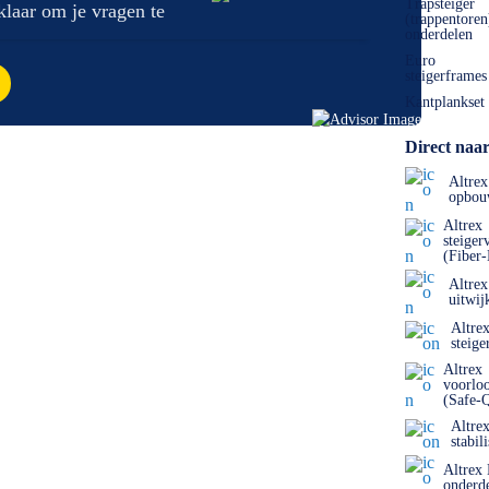
Trapsteiger
 klaar om je vragen te
(trappentoren
onderdelen
Euro
steigerframes
Kantplankset
Direct naar
Altrex
opbou
Altrex
steiger
(Fiber
Altrex
uitwij
Altre
steige
Altrex
voorlo
(Safe-
Altre
stabil
Altrex
onderd