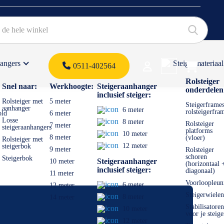
hangers
Steigermateriaal
Products 
0511-402564
 offerte
Rolsteiger
Snel naar:
Werkhoogte:
Steigeraanhanger
onderdelen
inclusief steiger:
Rolsteiger met
5 meter
Steigerframes
aanhanger
6 meter
rolsteigerfra
old
6 meter
Losse
8 meter
Rolsteiger
7 meter
steigeraanhangers
platforms
10 meter
8 meter
(vloer)
Rolsteiger met
12 meter
steigerbok
9 meter
Rolsteiger
schoren
Steigerbok
Steigeraanhanger
10 meter
(horizontaal 
inclusief steiger:
diagonaal)
11 meter
Voorloopleun
6 meter
12 meter
Steigerwielen
8 meter
14 meter
Stabilisatoren
10 meter
voor je steige
12 meter