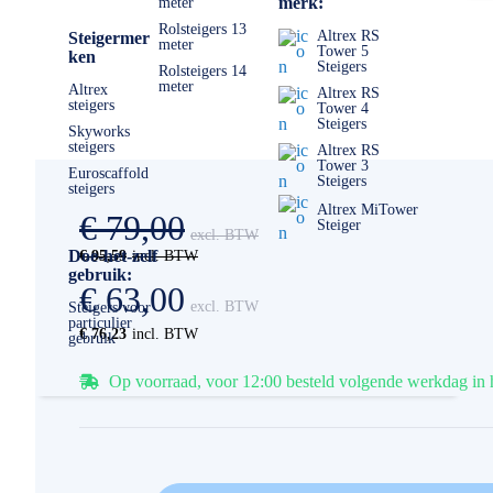
merk:
meter
Rolsteigers 13
Altrex RS
Steigermer
meter
Tower 5
ken
Steigers
Rolsteigers 14
meter
Altrex
Altrex RS
steigers
Tower 4
Steigers
Skyworks
steigers
Altrex RS
Tower 3
Euroscaffold
Steigers
steigers
Altrex MiTower
€ 79,00
Steiger
Doe-het-zelf
€ 95,59
gebruik:
€ 63,00
Steigers voor
particulier
€ 76,23
gebruik
Op voorraad, voor 12:00 besteld volgende werkdag in 