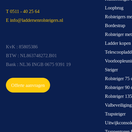
Loopbrug
T 0511 - 40 25 64
Rolsteigers m
E info@laddersenrolsteigers.nl
Bordestrap
Rolsteiger me
Ladder kopen
KvK : 85805386
Telescoopladd
BTW : NL863748272.B01
Voorloopleuni
Bank : NL36 INGB 0675 9391 19
Steiger
Rolsteiger 75
Offerte aanvragen
Rolsteiger 90
Rolsteiger 13
Valbeveiliging
Trapsteiger
Uitwijkconsol
Trappentoren 