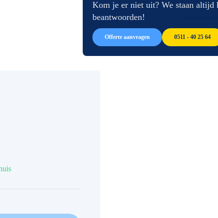
afbeeldingen-
de
Kom je er niet uit? We staan altijd
gallerij
afbeeldingen-
beantwoorden!
gallerij
Offerte aanvragen
0511 - 40 25 64
huis