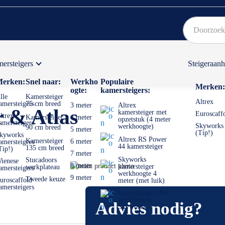
ersteigers
Steigeraan
Bekijk hier onze Actiepagina
Binnen 1 dag een
gratis
erken:
Snel naar:
Werkho
Populaire
Merken:
ogte:
kamersteigers:
lle
Kamersteiger
Altrex
amersteigers
75 cm breed
3 meter
Altrex
 & Atlas
kamersteiger met
Euroscaff
ltrex
Kamersteiger
4 meter
opzetstuk (4 meter
amersteigers
Skyworks
werkhoogte)
90 cm breed
5 meter
(Tip!)
kyworks
Altrex RS Power
Kamersteiger
6 meter
amersteigers
44 kamersteiger
135 cm breed
Tip!)
7 meter
Skyworks
Stucadoors
ienese
Ga
8 meter
kamersteiger
werkplateau
amersteigers
werkhoogte 4
naar
Ga
9 meter
Tweede keuze
uroscaffold
meter (met luik)
het
naar
amersteigers
Kamersteiger 3M
einde
het
werkhoogte
Advies nodig?
van
begin
Skyworks
de
van