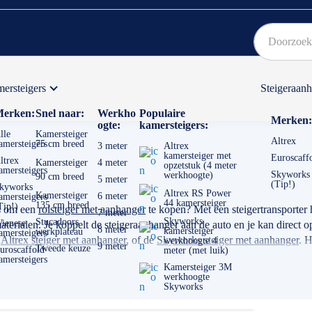
ersteigers
Steigeraan
Bekijk hier onze Actiepagina
Binnen 1 dag een
gratis
erken:
Snel naar:
Werkho
Populaire
Merken:
ogte:
kamersteigers:
lle
Kamersteiger
Altrex
amersteigers
75 cm breed
3 meter
Altrex
kamersteiger met
Euroscaff
ltrex
Kamersteiger
4 meter
opzetstuk (4 meter
amersteigers
Skyworks
werkhoogte)
90 cm breed
5 meter
(Tip!)
kyworks
Altrex RS Power
Kamersteiger
6 meter
amersteigers
44 kamersteiger
135 cm breed
Tip!)
fs om een
rolsteiger met aanhanger
te kopen? Met een steigertransporter h
7 meter
Skyworks
Stucadoors
ienese
terialen. Je koppelt de steigeraanhanger aan de auto en je kan direct op
8 meter
kamersteiger
werkplateau
amersteigers
e
Altrex steiger met aanhanger
, of de
Skyworks steiger met aanhanger
. H
werkhoogte 4
9 meter
Tweede keuze
uroscaffold
meter (met luik)
amersteigers
Kamersteiger 3M
werkhoogte
Skyworks