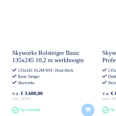
Skyworks Rolsteiger Basic
Skywo
135x245 10,2 m werkhoogte
Profe
incl. Steigeraanhanger Open
werk
135x245 10,2M WH | Hout Deck
135x
Dubbe
Basic Steiger
Dubb
Steig
Skyworks
Sky
v.a.
€ 3.600,00
v.a.
€ 
excl. BTW
excl. 
Op voorraad
Op 