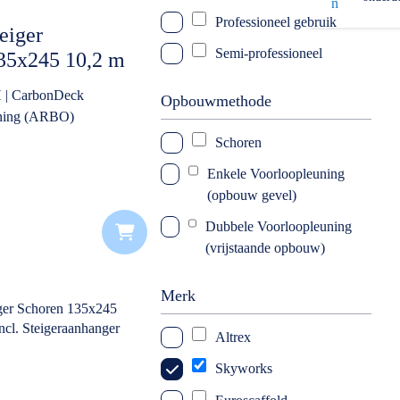
Professioneel gebruik
eiger
Semi-professioneel
135x245 10,2 m
kele
 | CarbonDeck
Opbouwmethode
 incl.
uning (ARBO)
ger DeLuxe
Schoren
Enkele Voorloopleuning
(opbouw gevel)
Dubbele Voorloopleuning
(vrijstaande opbouw)
Merk
Altrex
Skyworks