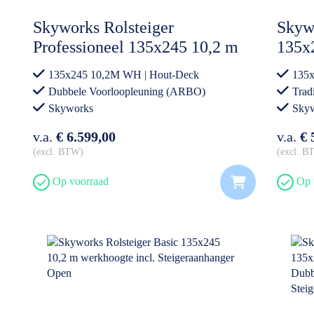
Skyworks Rolsteiger
Skywo
Professioneel 135x245 10,2 m
135x
werkhoogte Dubbele
Carb
135x245 10,2M WH | Hout-Deck
135x
Voorloopleuning incl.
Stei
Dubbele Voorloopleuning (ARBO)
Tradi
Steigeraanhanger DeLuxe
Skyworks
Sky
v.a.
€ 6.599,00
v.a.
€ 
excl. BTW
excl. 
Op voorraad
Op 