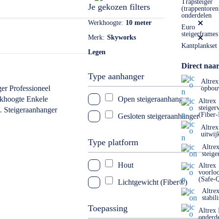
Trapsteiger
Je gekozen filters
(trappentoren
onderdelen
Werkhoogte
10 meter
Euro
steigerframes
Merk
Skyworks
Kantplankset
Legen
Direct naar
Type aanhanger
Altrex
opbou
Open steigeraanhanger
Altrex
steiger
(Fiber
Gesloten steigeraanhanger
Altrex
uitwij
Type platform
Altre
steige
Hout
Altrex
voorlo
(Safe-
Lichtgewicht (Fiber®)
Altre
stabil
Toepassing
Altrex
onderd