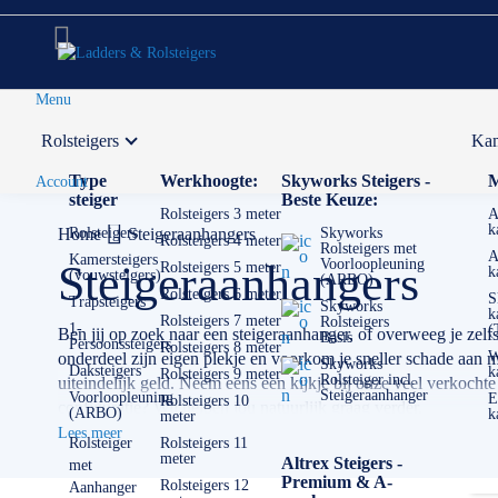
Menu
Rolsteigers
Kam
Voor 12:00 uur besteld,
volgende werkdag in huis
Type
Werkhoogte:
Skyworks Steigers -
M
Account
steiger
Beste Keuze:
Rolsteigers 3 meter
A
k
Home
Rolsteigers
Steigeraanhangers
Skyworks
Rolsteigers 4 meter
Rolsteigers met
A
Kamersteigers
Voorloopleuning
Steigeraanhangers
Rolsteigers 5 meter
k
(vouwsteigers)
(ARBO)
Rolsteigers 6 meter
S
Trapsteigers
Skyworks
k
Rolsteigers 7 meter
Rolsteigers
1-
(
Ben jij op zoek naar een steigeraanhanger, of overweeg je zel
Basis
Persoonssteigers
Rolsteigers 8 meter
W
onderdeel zijn eigen plekje en voorkom je sneller schade aan ma
Skyworks
Daksteigers
k
Rolsteigers 9 meter
Rolsteiger incl.
uiteindelijk geld. Neem eens een kijkje bij onze veel verkocht
Steigeraanhanger
Voorloopleuning
E
Rolsteigers 10
configuratie? Wij helpen jou natuurlijk graag verder.
(ARBO)
k
meter
Lees meer
✅ Volgende werkdag op locatie
Rolsteiger
Rolsteigers 11
meter
Altrex Steigers -
met
✅ Meedenkende klantenservice
Premium & A-
Rolsteigers 12
Aanhanger
✅ Contact:
0511- 40 25 64
, of
mail