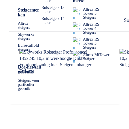
merk:
meter
Rolsteigers 13
Altrex RS
Steigermer
meter
Tower 5
ken
Steigers
Rolsteigers 14
So
meter
Altrex
Altrex RS
steigers
Tower 4
Steigers
Skyworks
steigers
Altrex RS
Tower 3
Euroscaffold
Steigers
steigers
Altrex MiTower
Steiger
Doe-het-zelf
gebruik:
Steigers voor
particulier
gebruik