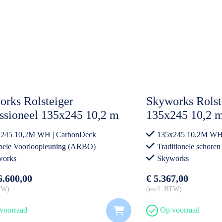
rks Rolsteiger
Skyworks Rolst
ssioneel 135x245 10,2 m
135x245 10,2 
hoogte CarbonDeck
incl. Steigeraa
245 10,2M WH | CarbonDeck
135x245 10,2M WH
le Voorloopleuning incl.
ele Voorloopleuning (ARBO)
Traditionele schoren
eraanhanger Gesloten
works
Skyworks
6.600,00
€ 5.367,00
BTW
excl. BTW
voorraad
Op voorraad