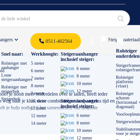
hangers
Steigermateriaal
Products 
0511-402564
 offerte
Rolsteiger
Snel naar:
Werkhoogte:
Steigeraanhanger
onderdelen
inclusief steiger:
Rolsteiger met
5 meter
Steigerframes
aanhanger
6 meter
rolsteigerfra
old
6 meter
Losse
8 meter
Rolsteiger
7 meter
steigeraanhangers
platforms
10 meter
8 meter
(vloer)
Rolsteiger met
12 meter
steigerbok
9 meter
oef je nooit meer onderdelen over te laden, heeft ieder
Rolsteiger
schoren
Steigerbok
 weg naar je klus, deze combinatie set bespaart dus tijd en
Steigeraanhanger
10 meter
(horizontaal 
inclusief steiger:
diagonaal)
eb je hulp nodig bij het samenstellen van de juiste
11 meter
Voorloopleun
6 meter
12 meter
Steigerwielen
8 meter
14 meter
Stabilisatoren
10 meter
voor je steige
12 meter