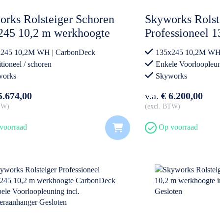
rks Rolsteiger Schoren
Skyworks Rolst
245 10,2 m werkhoogte
Professioneel 
onDeck incl.
werkhoogte En
245 10,2M WH | CarbonDeck
135x245 10,2M WH
geraanhanger DeLuxe
Voorloopleuning
tioneel / schoren
Enkele Voorloople
Steigeraanhan
works
Skyworks
5.674,00
v.a.
€ 6.200,00
BTW
excl. BTW
voorraad
Op voorraad