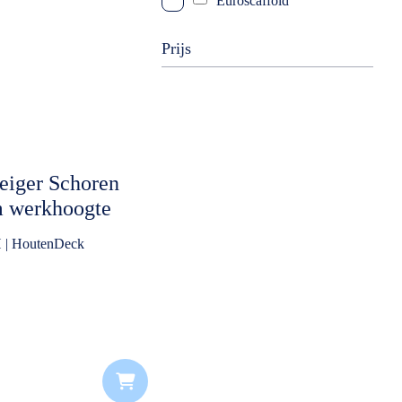
Euroscaffold
Prijs
eiger Schoren
m werkhoogte
nhanger Gesloten
 | HoutenDeck