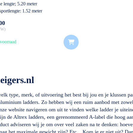
le lengte; 5.20 meter
sportlengte: 1.52 meter
essioneel gebruik
00
BTW
voorraad
eigers.nl
lk type, merk, of uitvoering het best bij jou en je klussen pa
aluminium ladders. Zo hebben wij een ruim aanbod met zowel p
nze website navigeren om uit te vinden welke ladder je uitein
zijn de Altrex ladders, een gerenommeerd A-label die hoog aa
oduct adviseren wij je om over veel zaken na te denken: hoev
ag het maximale gewicht zijn? Etc... Kom je er niet uit? Dan