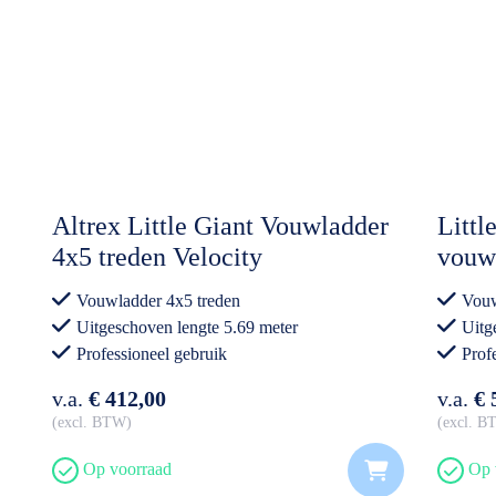
Altrex Little Giant Vouwladder
Littl
4x5 treden Velocity
vouw
Vouwladder 4x5 treden
Vouw
Uitgeschoven lengte 5.69 meter
Uitg
Professioneel gebruik
Prof
v.a.
€ 412,00
v.a.
€ 
excl. BTW
excl. 
Op voorraad
Op 