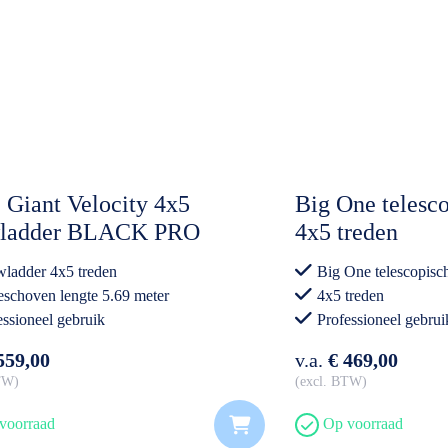
e Giant Velocity 4x5
Big One telesco
ladder BLACK PRO
4x5 treden
ladder 4x5 treden
Big One telescopisc
eschoven lengte 5.69 meter
4x5 treden
essioneel gebruik
Professioneel gebrui
559,00
v.a.
€ 469,00
BTW
excl. BTW
voorraad
Op voorraad