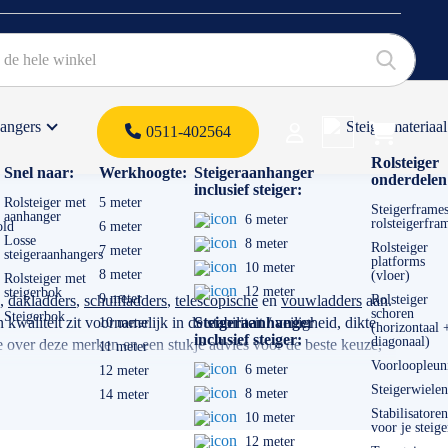
hangers
Steigermateriaal
Products 
0511-402564
 offerte
Rolsteiger
Snel naar:
Werkhoogte:
Steigeraanhanger
onderdelen
inclusief steiger:
Rolsteiger met
5 meter
Steigerframes
aanhanger
6 meter
rolsteigerfra
old
6 meter
Losse
8 meter
Rolsteiger
7 meter
steigeraanhangers
platforms
10 meter
8 meter
(vloer)
Rolsteiger met
12 meter
steigerbok
9 meter
,
dakladders
,
schuifladders
,
telescopische
en
vouwladders
aan.
Rolsteiger
schoren
Steigerbok
aliteit zit voornamelijk in de stabiliteit / veiligheid, dikte
Steigeraanhanger
10 meter
(horizontaal 
inclusief steiger:
diagonaal)
 over deze merken en een stukje advies voor de beste keuze,
11 meter
Voorloopleun
6 meter
12 meter
Steigerwielen
8 meter
14 meter
voor gaat gebruiken. Transporteert u de ladder veel? Dan is een
Stabilisatoren
10 meter
voor je steige
12 meter