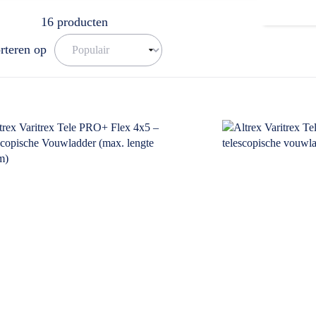
ar. U kunt ons bereiken op het nummer: 0511-402564. Een mail sturen is
16
producten
rteren op