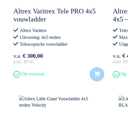
Altrex Varitrex Tele PRO 4x5
Altre
vouwladder
4x5 –
Vouwl
Altrex Varitrex
Tele
5.06
Uitvoering: 4x5 treden
Maxi
Telescopische vouwladder
Uitg
Semi-professioneel gebruik
Prof
v.a.
€ 300,00
v.a.
€ 
excl. BTW
excl. 
Op voorraad
Op 