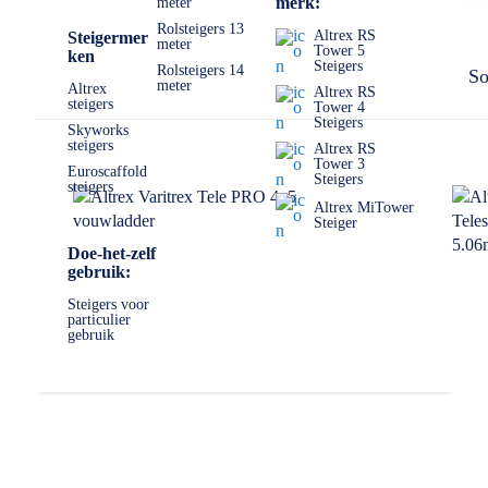
merk:
meter
Mocht u er echt niet uitkomen, dan staan wij altijd voor u kla
Rolsteigers 13
Altrex RS
Steigermer
meter
Tower 5
ken
Steigers
Rolsteigers 14
So
meter
Altrex
Altrex RS
steigers
Tower 4
Steigers
Skyworks
steigers
Altrex RS
Tower 3
Euroscaffold
Steigers
steigers
Altrex MiTower
Steiger
Doe-het-zelf
gebruik:
Steigers voor
particulier
gebruik