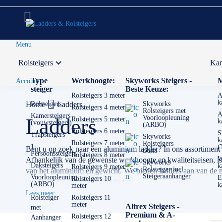
Menu
Rolsteigers
Kam
Voor 12:00 uur besteld,
volgende werkdag in huis
Type
Werkhoogte:
Skyworks Steigers -
M
Account
steiger
Beste Keuze:
Rolsteigers 3 meter
A
k
Home
Rolsteigers
Ladders
Skyworks
Rolsteigers 4 meter
Rolsteigers met
A
Kamersteigers
Voorloopleuning
Ladders
Rolsteigers 5 meter
k
(vouwsteigers)
(ARBO)
Rolsteigers 6 meter
S
Trapsteigers
Skyworks
k
Rolsteigers 7 meter
Rolsteigers
1-
(
Bent u op zoek naar een aluminium ladder? In ons assortiment
Basis
Persoonssteigers
Rolsteigers 8 meter
W
Afhankelijk van de gewenste werkhoogte en kwaliteitseisen, is vo
Skyworks
Daksteigers
k
Rolsteigers 9 meter
Rolsteiger incl.
van het aluminium en gewicht. We bieden ladders aan van de m
Steigeraanhanger
Voorloopleuning
E
Rolsteigers 10
kunt u onderaan de pagina vinden.
(ARBO)
k
meter
Lees meer
Als het om ladders gaat is de keuze echt enorm. Het is erg bel
Rolsteiger
Rolsteigers 11
meter
Altrex Steigers -
met
kleine en lichte ladder misschien het beste. Heeft u veel geva
Premium & A-
Rolsteigers 12
Aanhanger