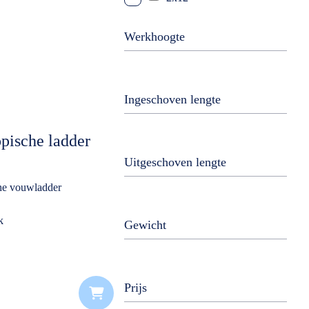
2x14
Werkhoogte
2x16
2x18
2x20
Ingeschoven lengte
3x7
pische ladder
3x8
Uitgeschoven lengte
3x9
he vouwladder
3x10
3x12
k
Gewicht
3x14
3x16
Prijs
4x3