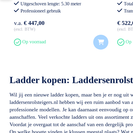
Uitgeschoven lengte: 5.30 meter
Tota
Professioneel gebruik
Tran
Prof
v.a.
€ 447,00
€ 522,
excl. BTW
excl. 
Op voorraad
Op 
Ladder kopen: Laddersenrolst
Wil jij een nieuwe ladder kopen, maar ben je er nog uit we
laddersenrolsteigers.nl hebben wij een ruim aanbod van 
professionele modellen. Je kan daarnaast eenvoudig op o
aanschaffen. Veel verkochte ladders uit ons assortiment 
Voordat je overgaat tot de aanschaf van een dergelijk pr
Op welke hoogte vinden je klussen meestal plaats? Wat m