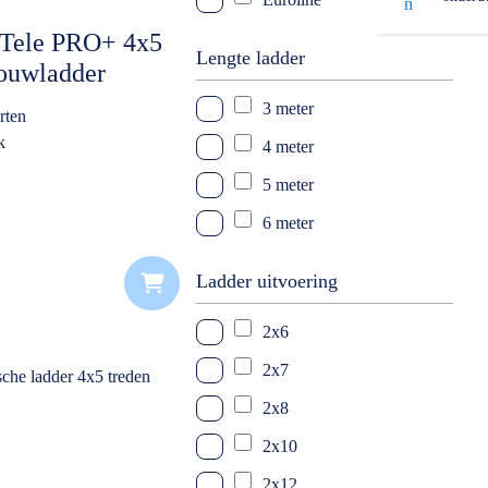
x Tele PRO+ 4x5
Lengte ladder
vouwladder
3 meter
rten
k
4 meter
5 meter
6 meter
Ladder uitvoering
2x6
2x7
2x8
2x10
2x12