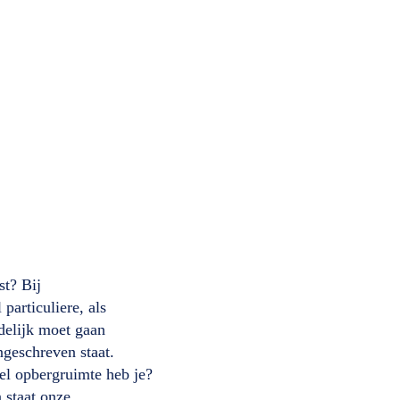
st? Bij
articuliere, als
delijk moet gaan
ngeschreven staat.
eel opbergruimte heb je?
 staat onze