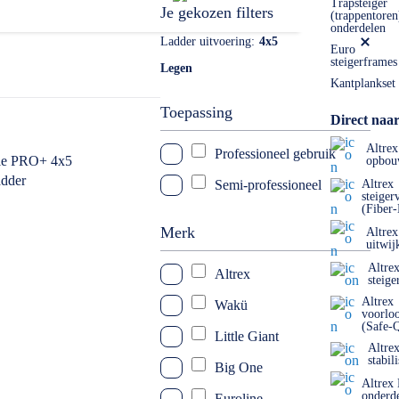
 ook mogelijk. Dat kan naar: info@laddersenrolsteigers.nl
Trapsteiger
Je gekozen filters
(trappentoren
onderdelen
Ladder uitvoering
4x5
Euro
steigerframes
Legen
Kantplankset
Toepassing
Direct naar
Altrex
Professioneel gebruik
opbou
Semi-professioneel
Altrex
steiger
(Fiber
Merk
Altrex
uitwij
Altre
Altrex
steige
Altrex
Wakü
voorlo
(Safe-
Little Giant
Altre
stabil
Big One
Altrex
onderd
Euroline