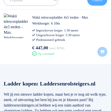
informatie over deze merken en een stukje advies voor de beste
keuze, kunt u onderaan de pagina vinden.
Als het om ladders gaat is de keuze echt enorm. Het is erg
Wakü telescoopladder 4x5 treden - Max.
belangrijk om goed na te denken wat voor ladder bij u past en
Werkhoogte: 6.10m
waar u hem voor gaat gebruiken. Transporteert u de ladder veel?
Ingeschoven lengte: 1.56 meter
Dan is een kleine en lichte ladder misschien het beste. Heeft u
Uitgeschoven lengte: 5.30 meter
veel gevarieerde klussen? Dan is een driedubbele ladder
Professioneel gebruik
misschien wat u zoekt.
€ 447,00
excl. BTW
Mocht u er echt niet uitkomen, dan staan wij altijd voor u klaar. U
Op voorraad
kunt ons bereiken op het nummer: 0511-402564. Een mail sturen
is ook mogelijk. Dat kan naar: info@laddersenrolsteigers.nl
Ladder kopen: Laddersenrolsteigers.nl
Wil jij een nieuwe ladder kopen, maar ben je er nog uit welk type,
merk, of uitvoering het best bij jou en je klussen past? Bij
laddersenrolsteigers.nl hebben wij een ruim aanbod van
aluminium ladders. Zo hebben wij een ruim aanbod met zowel