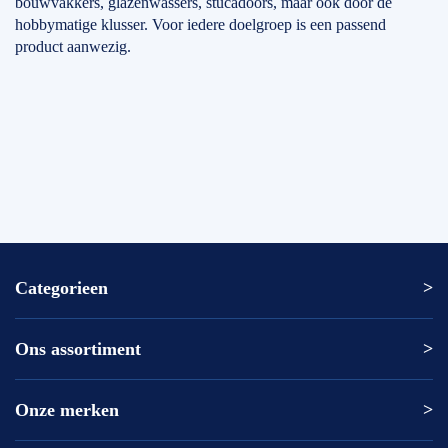
bouwvakkers, glazenwassers, stucadoors, maar ook door de
hobbymatige klusser. Voor iedere doelgroep is een passend
product aanwezig.
Categorieen
Ons assortiment
Altrex ladder
Altrex trap
Altrex kamersteiger
Onze merken
Altrex
Rolsteiger kopen
ASC