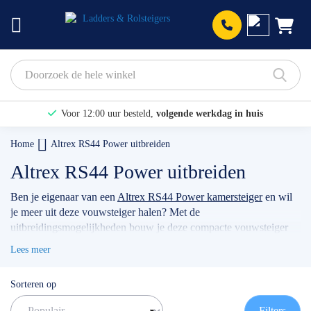
Prod
Voor 12:00 uur besteld,
volgende werkdag in huis
Bekijk hier onze Actiepagina
Home
Altrex RS44 Power uitbreiden
Binnen 1 dag een
gratis offerte
Altrex RS44 Power uitbreiden
Ben je eigenaar van een
Altrex RS44 Power kamersteiger
en wil
je meer uit deze vouwsteiger halen? Met de
uitbreidingsmogelijkheden bouw je deze compacte vouwsteiger
eenvoudig om tot de werkhoogte die past bij jouw klus. Of je nu
Lees meer
schildert, onderhoudswerk doet of ergens bij moet: met de juiste
frames, kraagbuizen en andere componenten maak je van jouw
Sorteren op
RS44 Power een flexibele en veilige steiger voor elke toepassing.
Ontdek op deze pagina alle compatibele uitbreidingssets en losse
Filters