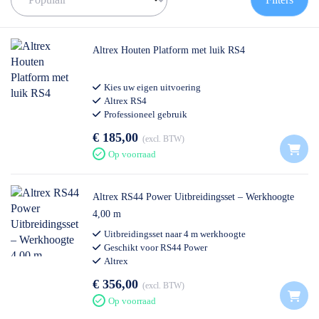
onderdelen waarmee je de steiger naar wens kunt aanpassen.
✅ Volgende werkdag op locatie
✅ Meedenkende klantenservice
Altrex Houten Platform met luik RS4
✅
0511- 40 25 64
, of
mail
Kies uw eigen uitvoering
Altrex RS4
Professioneel gebruik
€ 185,00
excl. BTW
Op voorraad
Altrex RS44 Power Uitbreidingsset – Werkhoogte
4,00 m
Uitbreidingsset naar 4 m werkhoogte
Geschikt voor RS44 Power
Altrex
€ 356,00
excl. BTW
Op voorraad