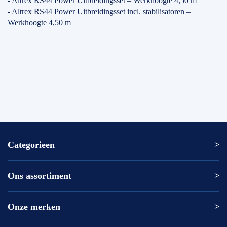
-
Altrex RS44 Power Uitbreidingsset – Werkhoogte 4,50 m
-
Altrex RS44 Power Uitbreidingsset incl. stabilisatoren –
Werkhoogte 4,50 m
Categorieen
Ons assortiment
Altrex ladder
Altrex trap
Altrex kamersteiger
Onze merken
Altrex
Rolsteiger kopen
ASC