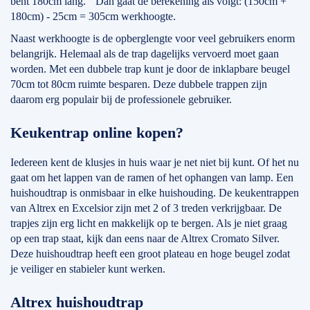
bent 180cm lang. Dan gaat de berekening als volgt: (150cm +
180cm) - 25cm = 305cm werkhoogte.
Naast werkhoogte is de opberglengte voor veel gebruikers enorm
belangrijk. Helemaal als de trap dagelijks vervoerd moet gaan
worden. Met een dubbele trap kunt je door de inklapbare beugel
70cm tot 80cm ruimte besparen. Deze dubbele trappen zijn
daarom erg populair bij de professionele gebruiker.
Keukentrap online kopen?
Iedereen kent de klusjes in huis waar je net niet bij kunt. Of het nu
gaat om het lappen van de ramen of het ophangen van lamp. Een
huishoudtrap is onmisbaar in elke huishouding. De keukentrappen
van Altrex en Excelsior zijn met 2 of 3 treden verkrijgbaar. De
trapjes zijn erg licht en makkelijk op te bergen. Als je niet graag
op een trap staat, kijk dan eens naar de Altrex Cromato Silver.
Deze huishoudtrap heeft een groot plateau en hoge beugel zodat
je veiliger en stabieler kunt werken.
Altrex huishoudtrap