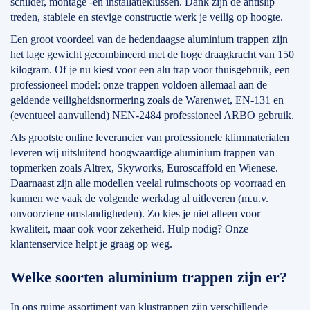
schilder, montage -en installatieklussen. Dank zijn de antislip
treden, stabiele en stevige constructie werk je veilig op hoogte.
Een groot voordeel van de hedendaagse aluminium trappen zijn
het lage gewicht gecombineerd met de hoge draagkracht van 150
kilogram. Of je nu kiest voor een alu trap voor thuisgebruik, een
professioneel model: onze trappen voldoen allemaal aan de
geldende veiligheidsnormering zoals de Warenwet, EN-131 en
(eventueel aanvullend) NEN-2484 professioneel ARBO gebruik.
Als grootste online leverancier van professionele klimmaterialen
leveren wij uitsluitend hoogwaardige aluminium trappen van
topmerken zoals Altrex, Skyworks, Euroscaffold en Wienese.
Daarnaast zijn alle modellen veelal ruimschoots op voorraad en
kunnen we vaak de volgende werkdag al uitleveren (m.u.v.
onvoorziene omstandigheden). Zo kies je niet alleen voor
kwaliteit, maar ook voor zekerheid. Hulp nodig? Onze
klantenservice helpt je graag op weg.
Welke soorten aluminium trappen zijn er?
In ons ruime assortiment van klustrappen zijn verschillende