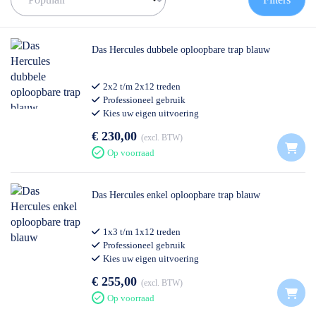
Deze trappen worden aangeboden van 2 tot en met 12 treden. De
aangeboden trappen hebben een minimale platformhoogte van 0.5
meter en een maximale platformhoogte van 3 meter. Mocht u niet
Das Hercules dubbele oploopbare trap blauw
de trap kunnen vinden die u zoekt, dan kunt u altijd
contactmet ons
opnemen.
2x2 t/m 2x12 treden
Professioneel gebruik
Kies uw eigen uitvoering
€ 230,00
excl. BTW
Op voorraad
Das Hercules enkel oploopbare trap blauw
1x3 t/m 1x12 treden
Professioneel gebruik
Kies uw eigen uitvoering
€ 255,00
excl. BTW
Op voorraad