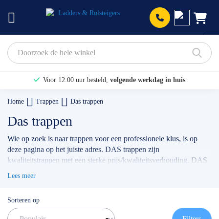
Prod
Voor 12:00 uur besteld,
volgende werkdag in huis
Bekijk hier onze Actiepagina
Home
Trappen
Das trappen
Binnen 1 dag een
gratis offerte
Das trappen
Wie op zoek is naar trappen voor een professionele klus, is op
deze pagina op het juiste adres. DAS trappen zijn
kwaliteitstrappen met een sterke prijs/kwaliteitsverhouding. DAS
trappen beschikken over sterke en duurzame klimmaterialen,
Lees meer
waardoor DAS trappen uw garantie zijn op een zekere, veilige en
een prettige klus.
Sorteren op
Van DAS trappen bieden wij enkele- en dubbele trappen aan.
Filters