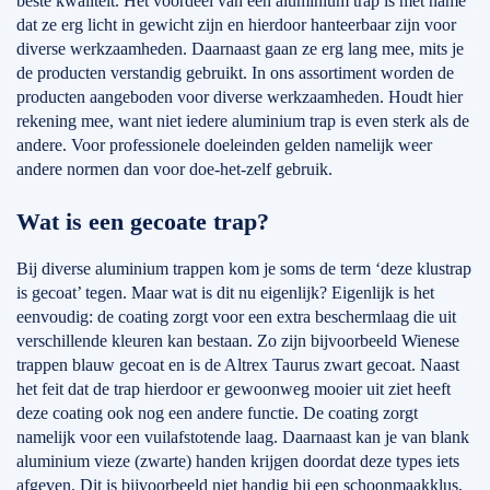
beste kwaliteit. Het voordeel van een aluminium trap is met name
dat ze erg licht in gewicht zijn en hierdoor hanteerbaar zijn voor
diverse werkzaamheden. Daarnaast gaan ze erg lang mee, mits je
de producten verstandig gebruikt. In ons assortiment worden de
producten aangeboden voor diverse werkzaamheden. Houdt hier
rekening mee, want niet iedere aluminium trap is even sterk als de
andere. Voor professionele doeleinden gelden namelijk weer
andere normen dan voor doe-het-zelf gebruik.
Wat is een gecoate trap?
Bij diverse aluminium trappen kom je soms de term ‘deze klustrap
is gecoat’ tegen. Maar wat is dit nu eigenlijk? Eigenlijk is het
eenvoudig: de coating zorgt voor een extra beschermlaag die uit
verschillende kleuren kan bestaan. Zo zijn bijvoorbeeld Wienese
trappen blauw gecoat en is de Altrex Taurus zwart gecoat. Naast
het feit dat de trap hierdoor er gewoonweg mooier uit ziet heeft
deze coating ook nog een andere functie. De coating zorgt
namelijk voor een vuilafstotende laag. Daarnaast kan je van blank
aluminium vieze (zwarte) handen krijgen doordat deze types iets
afgeven. Dit is bijvoorbeeld niet handig bij een schoonmaakklus,