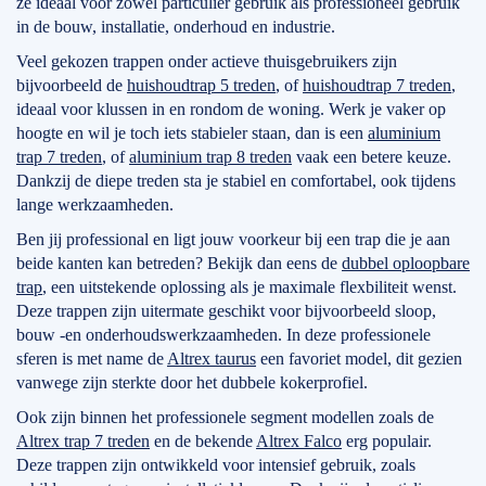
ze ideaal voor zowel particulier gebruik als professioneel gebruik
in de bouw, installatie, onderhoud en industrie.
Veel gekozen trappen onder actieve thuisgebruikers zijn
bijvoorbeeld de
huishoudtrap 5 treden
, of
huishoudtrap 7 treden
,
ideaal voor klussen in en rondom de woning. Werk je vaker op
hoogte en wil je toch iets stabieler staan, dan is een
aluminium
trap 7 treden
, of
aluminium trap 8 treden
vaak een betere keuze.
Dankzij de diepe treden sta je stabiel en comfortabel, ook tijdens
lange werkzaamheden.
Ben jij professional en ligt jouw voorkeur bij een trap die je aan
beide kanten kan betreden? Bekijk dan eens de
dubbel oploopbare
trap
, een uitstekende oplossing als je maximale flexbiliteit wenst.
Deze trappen zijn uitermate geschikt voor bijvoorbeeld sloop,
bouw -en onderhoudswerkzaamheden. In deze professionele
sferen is met name de
Altrex taurus
een favoriet model, dit gezien
vanwege zijn sterkte door het dubbele kokerprofiel.
Ook zijn binnen het professionele segment modellen zoals de
Altrex trap 7 treden
en de bekende
Altrex Falco
erg populair.
Deze trappen zijn ontwikkeld voor intensief gebruik, zoals