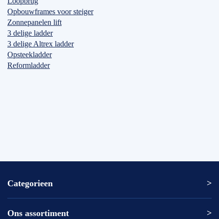
Loopbrug
Opbouwframes voor steiger
Zonnepanelen lift
3 delige ladder
3 delige Altrex ladder
Opsteekladder
Reformladder
Categorieen
Ons assortiment
Altrex ladder