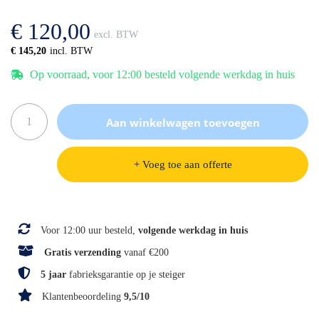
afbeeldingen-
de
gallerij
afbeeldingen-
€ 120,00
gallerij
€ 145,20
Op voorraad, voor 12:00 besteld volgende werkdag in huis
Aan winkelwagen toevoegen
+ Voeg toe aan offerte
Specificaties
Voor 12:00 uur besteld,
volgende werkdag in huis
Gratis verzending
vanaf €200
5 jaar
fabrieksgarantie op je steiger
Klantenbeoordeling
9,5/10