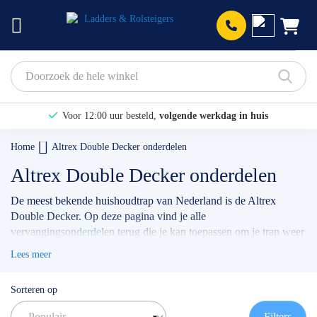
Prod
Voor 12:00 uur besteld,
volgende werkdag in huis
Bekijk hier onze Actiepagina
Home
Altrex Double Decker onderdelen
Binnen 1 dag een
gratis offerte
Altrex Double Decker onderdelen
De meest bekende huishoudtrap van Nederland is de Altrex
Double Decker. Op deze pagina vind je alle
vervangingsonderdelen terug die je kan toepassen om je trap weer
op-en-top te maken. Met name de trapvoeten zijn een veel
Lees meer
gekozen product, tip: als je de trapvoeten gaat vervangen, kies dan
een set trapvoeten voor en trapvoeten achter. Kom je er niet uit?
Sorteren op
Wij helpen je graag verder!
✅ Volgende werkdag op locatie
Filters