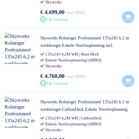
Skyworks
€ 4.699,00
excl. BTW
Op voorraad
Skyworks Rolsteiger Professioneel 135x245 6,2 m
werkhoogte Enkele Voorloopleuning incl.
Steigeraanhanger DeLuxe
135x245 6,2M WH | Hout-Deck
Enkele Voorloopleuning (ARBO)
Skyworks
€ 4.760,00
excl. BTW
Op voorraad
Skyworks Rolsteiger Professioneel 135x245 6,2 m
werkhoogte CarbonDeck Enkele Voorloopleuning
incl. Steigeraanhanger DeLuxe
135x245 6,2M WH | CarbonDeck
Enkele Voorloopleuning (ARBO)
Skyworks