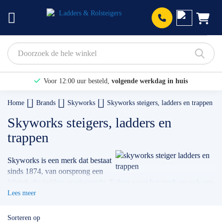
Prod
Voor 12:00 uur besteld,
volgende werkdag in huis
Bekijk hier onze Actiepagina
Home
Brands
Skyworks
Skyworks steigers, ladders en trappen
Binnen 1 dag een
gratis offerte
Skyworks steigers, ladders en
trappen
Skyworks is een merk dat bestaat
sinds 1874, van oorsprong een
fabriek die ladders produceerde. Echter voert het merk nu ook een
ruim assortiment aan rolsteigers, trappen en andere klimmateriaal
Lees meer
producten. Skyworks steigers voldoen aan strenge
veiligheidsregels en zijn verkrijgbaar voor zowel particulieren als
Sorteren op