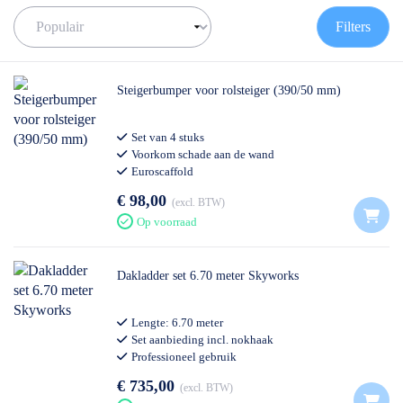
professionals. Voor professioneel gebruik gelden 'andere' regels
dan voor doe-het-zelf gebruik. Wij adviseren je hier graag verder
Filters
over.
✅
Volgende werkdag op locatie
Steigerbumper voor rolsteiger (390/50 mm)
✅
Meedenkende klantenservice
✅ Contact:
0511- 40 25 64
, of
mail
Set van 4 stuks
Voorkom schade aan de wand
Euroscaffold
€ 98,00
excl. BTW
Op voorraad
Dakladder set 6.70 meter Skyworks
Lengte: 6.70 meter
Set aanbieding incl. nokhaak
Professioneel gebruik
€ 735,00
excl. BTW