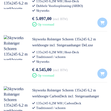
Steigeraanhanger DeLuxe
135x245 6,2M WH | Hout-Deck
Dubbele Voorloopleuning (ARBO)
Skyworks
€ 5.097,00
excl. BTW
Op voorraad
Skyworks Rolsteiger Schoren 135x245 6,2 m
werkhoogte incl. Steigeraanhanger DeLuxe
135x245 6,2M WH | Hout-Deck
Traditioneel / schoren
Skyworks
€ 4.545,00
excl. BTW
Op voorraad
Skyworks Rolsteiger Schoren 135x245 6,2 m
werkhoogte CarbonDeck incl. Steigeraanhanger
DeLuxe
135x245 6,2M WH | CarbonDeck
Traditioneel / schoren