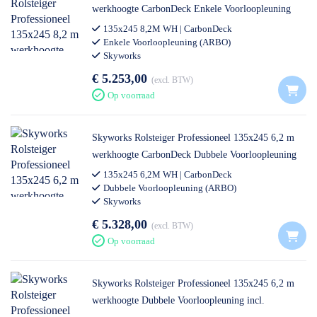
werkhoogte CarbonDeck Enkele Voorloopleuning
incl. Steigeraanhanger DeLuxe
135x245 8,2M WH | CarbonDeck
Enkele Voorloopleuning (ARBO)
Skyworks
€ 5.253,00
excl. BTW
Op voorraad
Skyworks Rolsteiger Professioneel 135x245 6,2 m
werkhoogte CarbonDeck Dubbele Voorloopleuning
incl. Steigeraanhanger DeLuxe
135x245 6,2M WH | CarbonDeck
Dubbele Voorloopleuning (ARBO)
Skyworks
€ 5.328,00
excl. BTW
Op voorraad
Skyworks Rolsteiger Professioneel 135x245 6,2 m
werkhoogte Dubbele Voorloopleuning incl.