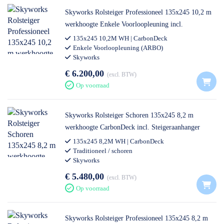
Skyworks Rolsteiger Professioneel 135x245 10,2 m
werkhoogte Enkele Voorloopleuning incl.
Steigeraanhanger DeLuxe
135x245 10,2M WH | CarbonDeck
Enkele Voorloopleuning (ARBO)
Skyworks
€ 6.200,00
excl. BTW
Op voorraad
Skyworks Rolsteiger Schoren 135x245 8,2 m
werkhoogte CarbonDeck incl. Steigeraanhanger
DeLuxe
135x245 8,2M WH | CarbonDeck
Traditioneel / schoren
Skyworks
€ 5.480,00
excl. BTW
Op voorraad
Skyworks Rolsteiger Professioneel 135x245 8,2 m