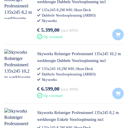
werkhoogte Dubbele Voorloopleuning incl.
Steigeraanhanger Gesloten
135x245 8,2M WH | Hout-Deck
Dubbele Voorloopleuning (ARBO)
Skyworks
€ 5.399,00
excl. BTW
Op voorraad
Skyworks Rolsteiger Professioneel 135x245 10,2 m
werkhoogte Dubbele Voorloopleuning incl.
Steigeraanhanger DeLuxe
135x245 10,2M WH | Hout-Deck
Dubbele Voorloopleuning (ARBO)
Skyworks
€ 6.599,00
excl. BTW
Op voorraad
Skyworks Rolsteiger Professioneel 135x245 8,2 m
werkhoogte Enkele Voorloopleuning incl.
Steigeraanhanger DeLuxe
135x245 8,2M WH | Hout-Deck