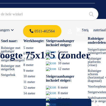
hangers
Steigermateriaal
Products 
0511-402564
 offerte
Rolsteiger
Snel naar:
Werkhoogte:
Steigeraanhanger
onderdelen
inclusief steiger:
Rolsteiger met
5 meter
Steigerframes
aanhanger
ogte 75x185 (zonder
6 meter
rolsteigerfra
old
6 meter
Losse
8 meter
Rolsteiger
7 meter
steigeraanhangers
platforms
10 meter
8 meter
(vloer)
Rolsteiger met
12 meter
steigerbok
9 meter
Rolsteiger
schoren
Steigerbok
Steigeraanhanger
10 meter
(horizontaal 
inclusief steiger:
diagonaal)
11 meter
Voorloopleun
6 meter
12 meter
Steigerwielen
8 meter
14 meter
Stabilisatoren
10 meter
voor je steige
12 meter