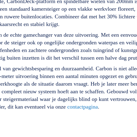
e, CarbonDeck-platform en spindelbare wielen van 200mm is 
en standaard kamersteiger op een vlakke werkvloer floreert, g
 en ruwere buitenlocaties. Combineer dat met het 30% lichtere
aarsrecht en stabiel krijgt.
n de echte gamechanger van deze uitvoering. Met een eenvoud
or de steiger ook op ongelijke ondergronden waterpas en vei
ffenheden en zachtere ondergronden zoals tuingrind of kunstgr
atig buiten inzetten is dit het verschil tussen een halve dag 
 van gewichtsbesparing en duurzaamheid. Carbon is niet allee
4-meter uitvoering binnen een aantal minuten opgezet en gebr
werkhoogte als de situatie daarom vraagt. Heb je later meer be
en compleet nieuw systeem hoeft aan te schaffen. Gebouwd vol
 steigermateriaal waar je dagelijks blind op kunt vertrouwen, j
der, dit kan eventueel via onze
contactpagina
.