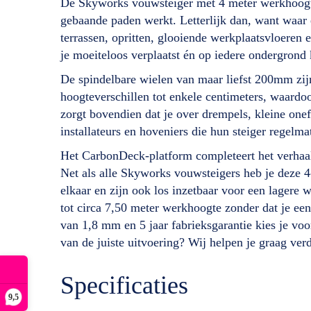
De Skyworks vouwsteiger met 4 meter werkhoogt
gebaande paden werkt. Letterlijk dan, want waar e
terrassen, opritten, glooiende werkplaatsvloeren
je moeiteloos verplaatst én op iedere ondergrond k
De spindelbare wielen van maar liefst 200mm zij
hoogteverschillen tot enkele centimeters, waardo
zorgt bovendien dat je over drempels, kleine one
installateurs en hoveniers die hun steiger regelm
Het CarbonDeck-platform completeert het verhaal
Net als alle Skyworks vouwsteigers heb je deze 
elkaar en zijn ook los inzetbaar voor een lagere 
tot circa 7,50 meter werkhoogte zonder dat je e
van 1,8 mm en 5 jaar fabrieksgarantie kies je voor
van de juiste uitvoering? Wij helpen je graag ver
Specificaties
9,5