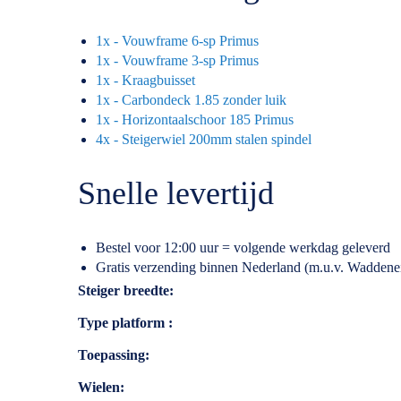
1x - Vouwframe 6-sp Primus
1x - Vouwframe 3-sp Primus
1x - Kraagbuisset
1x - Carbondeck 1.85 zonder luik
1x - Horizontaalschoor 185 Primus
4x - Steigerwiel 200mm stalen spindel
Snelle levertijd
Bestel voor 12:00 uur = volgende werkdag geleverd
Gratis verzending binnen Nederland (m.u.v. Waddene
Specificaties
Steiger breedte
Type platform
Toepassing
Wielen