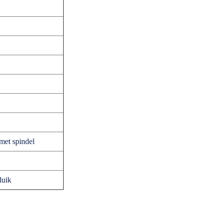
et spindel
luik