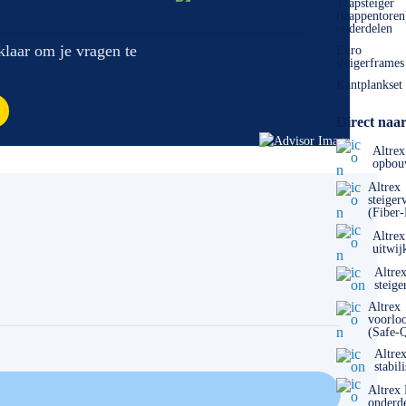
Trapsteiger
(trappentoren
onderdelen
 klaar om je vragen te
Euro
steigerframes
Kantplankset
Direct naar
Altrex
opbou
Altrex
steiger
(Fiber
Altrex
uitwij
Altre
steige
Altrex
voorlo
(Safe-
Altre
stabil
Altrex
onderd