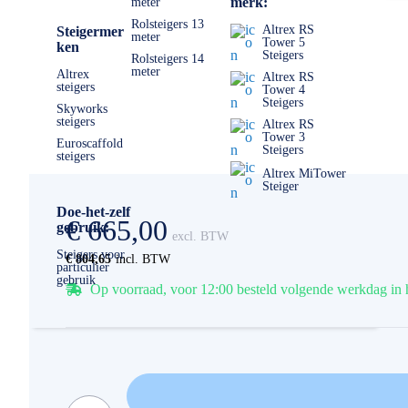
merk:
meter
Rolsteigers 13
Altrex RS
Steigermer
meter
Tower 5
ken
Steigers
Rolsteigers 14
meter
Altrex
Altrex RS
steigers
Tower 4
Steigers
Skyworks
steigers
Altrex RS
Tower 3
Euroscaffold
Steigers
steigers
Altrex MiTower
Steiger
Doe-het-zelf
€ 665,00
gebruik:
Steigers voor
€ 804,65
particulier
gebruik
Op voorraad, voor 12:00 besteld volgende werkdag in 