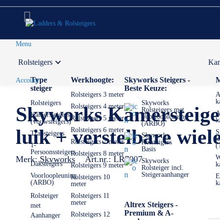
Menu
Rolsteigers
Kam
Voor 12:00 uur besteld,
volgende werkdag in huis
Type
Werkhoogte:
Skyworks Steigers -
M
Account
steiger
Beste Keuze:
Rolsteigers 3 meter
A
k
Rolsteigers
Skyworks
Rolsteigers 4 meter
Skyworks Kamersteige
Rolsteigers met
A
Kamersteigers
Voorloopleuning
Rolsteigers 5 meter
k
(vouwsteigers)
(ARBO)
luik + verstelbare wiel
Rolsteigers 6 meter
S
Trapsteigers
Skyworks
k
Rolsteigers 7 meter
Rolsteigers
1-
(
Basis
Persoonssteigers
Rolsteigers 8 meter
W
Merk:
Skyworks
Art.nr.:
LR7007
Skyworks
Daksteigers
k
Rolsteigers 9 meter
Rolsteiger incl.
Steigeraanhanger
Voorloopleuning
E
Rolsteigers 10
(ARBO)
k
meter
Rolsteiger
Rolsteigers 11
meter
Altrex Steigers -
met
Premium & A-
Rolsteigers 12
Aanhanger