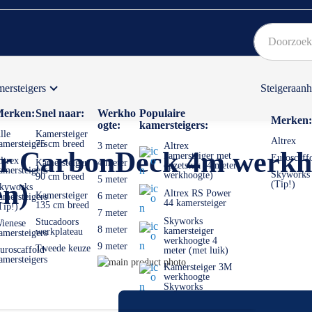
ersteigers
Steigeraan
Bekijk hier onze Actiepagina
Binnen 1 dag een
gratis
erken:
Snel naar:
Werkho
Populaire
Merken:
ogte:
kamersteigers:
lle
Kamersteiger
Altrex
amersteigers
75 cm breed
3 meter
Altrex
r CarbonDeck 4m werkho
kamersteiger met
Euroscaff
ltrex
Kamersteiger
4 meter
opzetstuk (4 meter
amersteigers
Skyworks
werkhoogte)
90 cm breed
5 meter
en)
(Tip!)
kyworks
Altrex RS Power
Kamersteiger
6 meter
amersteigers
44 kamersteiger
135 cm breed
Tip!)
7 meter
Skyworks
Stucadoors
ienese
8 meter
kamersteiger
werkplateau
amersteigers
werkhoogte 4
9 meter
Tweede keuze
uroscaffold
meter (met luik)
amersteigers
Ga
Kamersteiger 3M
naar
Ga
werkhoogte
Skyworks
het
naar
einde
het