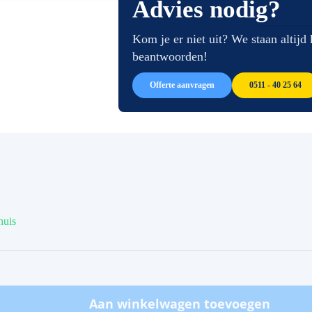
Advies nodig?
van
begin
de
van
afbeeldingen-
de
Kom je er niet uit? We staan altijd
gallerij
afbeeldingen-
beantwoorden!
gallerij
Offerte aanvragen
0511 - 40 25 64
huis
Aan winkelwagen toevoegen