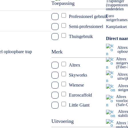
 tussen thuisgebruik, semi professioneel en professioneel. Elk
Trapsteiger
Toepassing
(trappentoren
 model kiezen.
onderdelen
Euro
Professioneel gebruik
steigerframes
Semi-professioneel
Kantplankset
Thuisgebruik
Direct naar
Altrex
Merk
opbou
Altrex
steiger
Altrex
(Fiber
Altrex
Skyworks
uitwij
Wienese
Altre
steige
Euroscaffold
Altrex
voorlo
Little Giant
(Safe-
Altre
DAS
stabil
Uitvoering
Altrex
Euroline
onderd