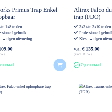
orks Primus Trap Enkel
Altrex Falco d
opbaar
trap (FDO)
t/m 1x8 treden
2x2 t/m 2x10 treden
essioneel gebruik
Professioneel gebrui
 uw eigen uitvoering
Kies uw eigen uitvo
109,00
v.a.
€ 135,00
BTW
excl. BTW
voorraad
Op voorraad