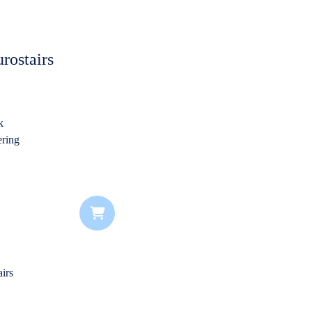
rostairs
k
ering