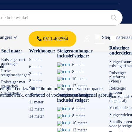
hangers
Steigermateriaal
Products 
0511-402564
 offerte
Rolsteiger
Snel naar:
Werkhoogte:
Steigeraanhanger
onderdelen
inclusief steiger:
Rolsteiger met
5 meter
Steigerframes
aanhanger
6 meter
rolsteigerfra
old
6 meter
Losse
8 meter
Rolsteiger
7 meter
steigeraanhangers
platforms
10 meter
8 meter
(vloer)
Rolsteiger met
12 meter
steigerbok
9 meter
 veiligheid en kwaliteit aluminium trappen: van compacte
Rolsteiger
schoren
Steigerbok
nstallatiewerk, onderhoud of voor ander professioneel gebruik:
Steigeraanhanger
10 meter
(horizontaal 
inclusief steiger:
diagonaal)
11 meter
Voorloopleun
6 meter
12 meter
strengst geldende wet -en regelgeving. Het verschil tussen de
Steigerwielen
8 meter
14 meter
die aansluit bij hoe vaak en hoe intensief je deze gebruikt van
Stabilisatoren
10 meter
voor je steige
12 meter