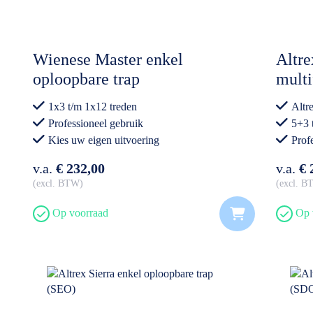
Wienese Master enkel
Altr
oploopbare trap
multi
in 1
1x3 t/m 1x12 treden
Altr
Professioneel gebruik
5+3 
Kies uw eigen uitvoering
Prof
v.a.
€ 232,00
v.a.
€ 
excl. BTW
excl. 
Op voorraad
Op 