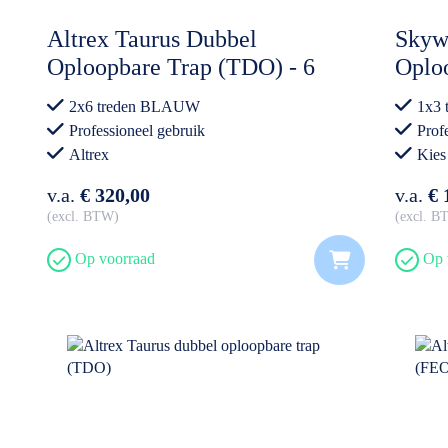
Altrex Taurus Dubbel
Skyw
Oploopbare Trap (TDO) - 6
Oplo
treden - BLAUW (OP=OP)
2x6 treden BLAUW
1x3 
Professioneel gebruik
Prof
Altrex
Kies
v.a.
€ 320,00
v.a.
€ 
excl. BTW
excl. 
Op voorraad
Op 