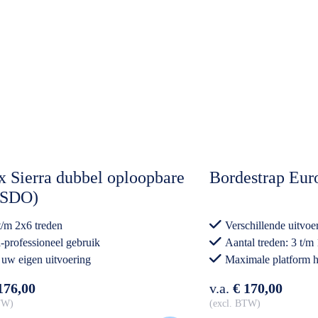
x Sierra dubbel oploopbare
Bordestrap Euro
 (SDO)
t/m 2x6 treden
Verschillende uitvoe
-professioneel gebruik
Aantal treden: 3 t/m
 uw eigen uitvoering
Maximale platform h
Professioneel gebru
176,00
v.a.
€ 170,00
BTW
excl. BTW