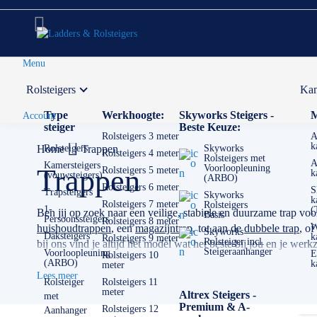
Menu
Rolsteigers
Kam
Voor 12:00 uur besteld,
volgende werkdag in huis
Type
Werkhoogte:
Skyworks Steigers -
M
Account
steiger
Beste Keuze:
Rolsteigers 3 meter
A
k
Home
Rolsteigers
Trappen
Skyworks
Rolsteigers 4 meter
Rolsteigers met
A
Kamersteigers
Voorloopleuning
Trappen
Rolsteigers 5 meter
k
(vouwsteigers)
(ARBO)
Rolsteigers 6 meter
S
Trapsteigers
Skyworks
k
Rolsteigers 7 meter
Rolsteigers
1-
(
Ben jij op zoek naar een veilige, stabiele en duurzame trap voo
Basis
Persoonssteigers
Rolsteigers 8 meter
W
huishoudtrappen
, een
magazijntrap
, tot aan de
dubbele trap
, of
Skyworks
Daksteigers
k
Rolsteigers 9 meter
Rolsteiger incl.
bij ons vind je altijd het model wat het beste bij jou en je we
Steigeraanhanger
Voorloopleuning
E
Rolsteigers 10
(ARBO)
k
meter
Wij leveren trappen van alleen topmerken zoals bijvoorbeeld :
Lees meer
verschillende uitvoeringen zit vooral in stabiliteit, veiligheid,
Rolsteiger
Rolsteigers 11
meter
Altrex Steigers -
met
incidenteel thuisgebruik tot dagelijks professioneel werk.
Premium & A-
Rolsteigers 12
Aanhanger