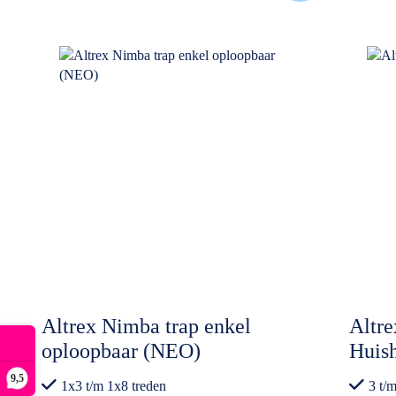
Altrex Nimba trap enkel
Altr
oploopbaar (NEO)
Huis
9,5
1x3 t/m 1x8 treden
3 t/m