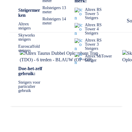
merk:
meter
Ga voor jezelf na welke eisen jij aan een trap stelt. Waar word
model is verkrijgbaar in verschillende aantal treden, van 2 tre
Rolsteigers 13
Altrex RS
Steigermer
meter
Tower 5
ken
✅ Volgende werkdag op locatie
Steigers
Rolsteigers 14
So
meter
✅ Meedenkende klantenservice
Altrex
Altrex RS
steigers
Tower 4
✅
0511- 40 25 64
, of
mail
Steigers
Skyworks
steigers
Altrex RS
Tower 3
Euroscaffold
Steigers
steigers
Altrex MiTower
Steiger
Doe-het-zelf
gebruik:
Steigers voor
particulier
gebruik