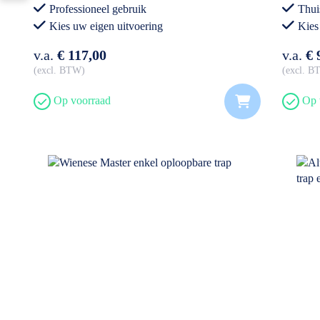
Professioneel gebruik
Thui
Kies uw eigen uitvoering
Kies
v.a.
€ 117,00
v.a.
€ 
excl. BTW
excl. 
Op voorraad
Op 