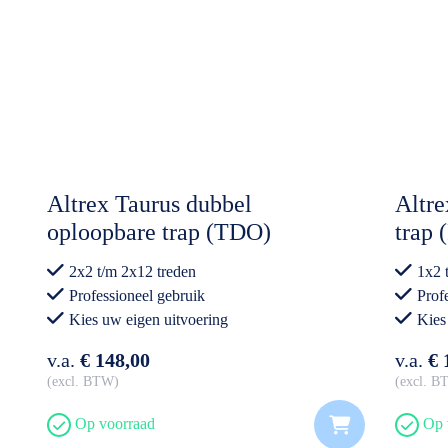
Altrex Taurus dubbel
Altre
oploopbare trap (TDO)
trap 
2x2 t/m 2x12 treden
1x2 
Professioneel gebruik
Prof
Kies uw eigen uitvoering
Kies
v.a.
€ 148,00
v.a.
€ 
excl. BTW
excl. 
Op voorraad
Op 