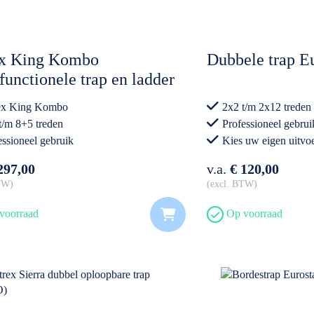
ex King Kombo
Dubbele trap Eu
functionele trap en ladder
ex King Kombo
2x2 t/m 2x12 treden
t/m 8+5 treden
Professioneel gebrui
essioneel gebruik
Kies uw eigen uitvo
297,00
v.a.
€ 120,00
BTW
excl. BTW
voorraad
Op voorraad