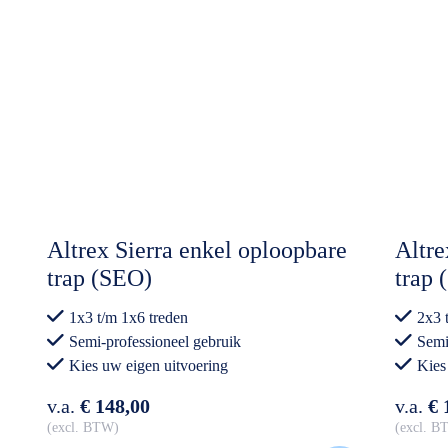
Altrex Sierra enkel oploopbare
Altre
trap (SEO)
trap
1x3 t/m 1x6 treden
2x3 
Semi-professioneel gebruik
Semi
Kies uw eigen uitvoering
Kies
v.a.
€ 148,00
v.a.
€ 
excl. BTW
excl. 