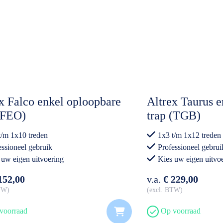
x Falco enkel oploopbare
Altrex Taurus 
(FEO)
trap (TGB)
t/m 1x10 treden
1x3 t/m 1x12 treden
essioneel gebruik
Professioneel gebrui
 uw eigen uitvoering
Kies uw eigen uitvo
152,00
v.a.
€ 229,00
BTW
excl. BTW
voorraad
Op voorraad