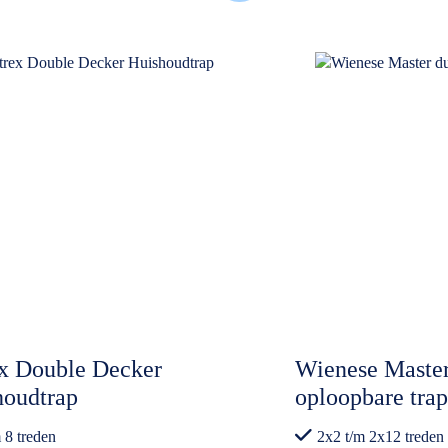
ex Double Decker
Wienese Master
houdtrap
oploopbare trap
 8 treden
2x2 t/m 2x12 treden