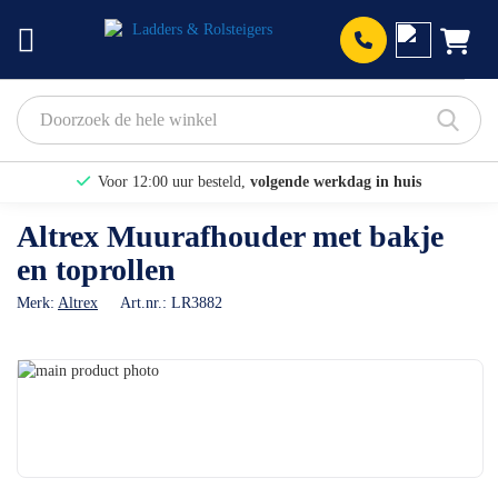
Prod
Voor 12:00 uur besteld,
volgende werkdag in huis
Bekijk hier onze Actiepagina
Altrex Muurafhouder met bakje
en toprollen
Binnen 1 dag een
gratis offerte
Merk:
Altrex
Art.nr.:
LR3882
Ga
naar
Ga
het
naar
einde
het
van
begin
de
van