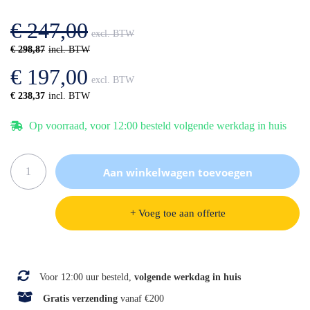
afbeeldingen-
de
gallerij
afbeeldingen-
€ 247,00
gallerij
€ 298,87
€ 197,00
€ 238,37
Op voorraad, voor 12:00 besteld volgende werkdag in huis
Aan winkelwagen toevoegen
+ Voeg toe aan offerte
Specificaties
Voor 12:00 uur besteld,
volgende werkdag in huis
Gratis verzending
vanaf €200