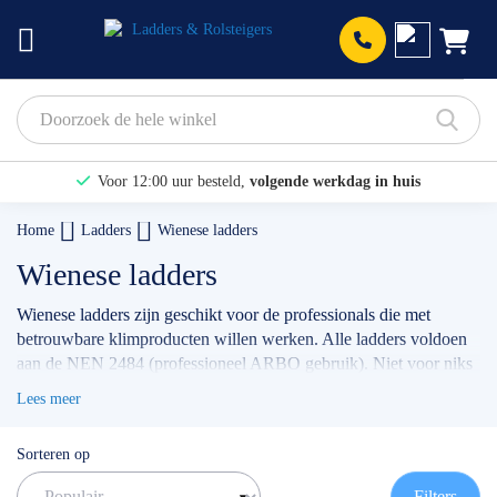
Prod
Voor 12:00 uur besteld,
volgende werkdag in huis
Bekijk hier onze Actiepagina
Home
Ladders
Wienese ladders
Binnen 1 dag een
gratis offerte
Wienese ladders
Wienese ladders zijn geschikt voor de professionals die met
betrouwbare klimproducten willen werken. Alle ladders voldoen
aan de NEN 2484 (professioneel ARBO gebruik). Niet voor niks
dat deze ladders zeer geliefd zijn in de schoonmaak -en
Lees meer
schildersbranche.
✅
Volgende werkdag op locatie
Sorteren op
✅
Meedenkende klantenservice
✅ Contact:
0511- 40 25 64
, of
mail
Filters