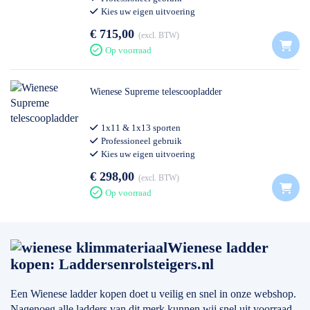
Kies uw eigen uitvoering
€ 715,00
excl. BTW
Op voorraad
Wienese Supreme telescoopladder
1x11 & 1x13 sporten
Professioneel gebruik
Kies uw eigen uitvoering
€ 298,00
excl. BTW
Op voorraad
Wienese ladder
kopen: Laddersenrolsteigers.nl
Een Wienese ladder kopen doet u veilig en snel in onze webshop.
Nagenoeg alle ladders van dit merk kunnen wij snel uit voorraad