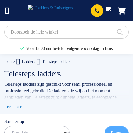
Prod
Voor 12:00 uur besteld,
volgende werkdag in huis
Bekijk hier onze Actiepagina
Home
Ladders
Telesteps ladders
Binnen 1 dag een
gratis offerte
Telesteps ladders
Telesteps ladders zijn geschikt voor semi-professioneel en
professioneel gebruik. De ladders die wij op het moment
aanbieden van Telesteps zijn: dubbele ladders, telescopische
ladders en vouwladders. Telesteps producten kenmerken zich
Lees meer
door de zogeheten Auto-step functie. Hierdoor is de ladder
gemakkelijk in elkaar te schuiven.
Sorteren op
Telesteps ladders zijn telescopische ladders. Deze ladders zijn erg
Filters