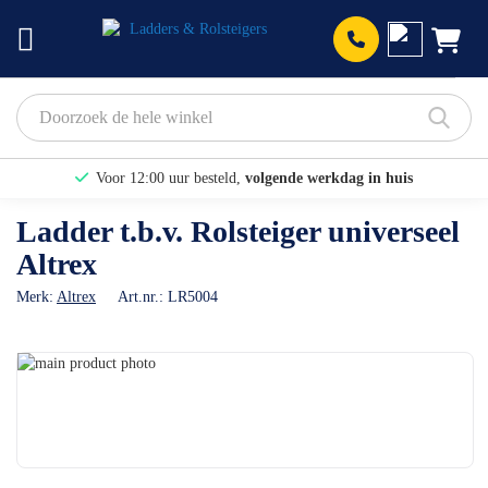
Prod
Voor 12:00 uur besteld,
volgende werkdag in huis
Bekijk hier onze Actiepagina
Ladder t.b.v. Rolsteiger universeel
Altrex
Binnen 1 dag een
gratis offerte
Merk:
Altrex
Art.nr.:
LR5004
Ga
naar
Ga
het
naar
einde
het
van
begin
de
van