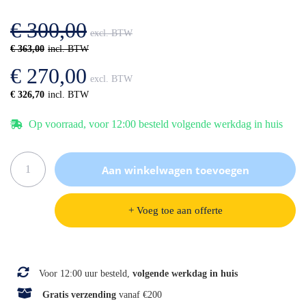
afbeeldingen-
de
gallerij
afbeeldingen-
€ 300,00
gallerij
€ 363,00
€ 270,00
€ 326,70
Op voorraad, voor 12:00 besteld volgende werkdag in huis
Aan winkelwagen toevoegen
+ Voeg toe aan offerte
Specificaties
Voor 12:00 uur besteld,
volgende werkdag in huis
Gratis verzending
vanaf €200