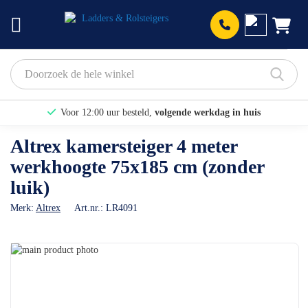
Prod
Voor 12:00 uur besteld,
volgende werkdag in huis
Bekijk hier onze Actiepagina
Altrex kamersteiger 4 meter
werkhoogte 75x185 cm (zonder
Binnen 1 dag een
gratis offerte
luik)
Merk:
Altrex
Art.nr.:
LR4091
Ga
naar
Ga
het
naar
einde
het
van
begin