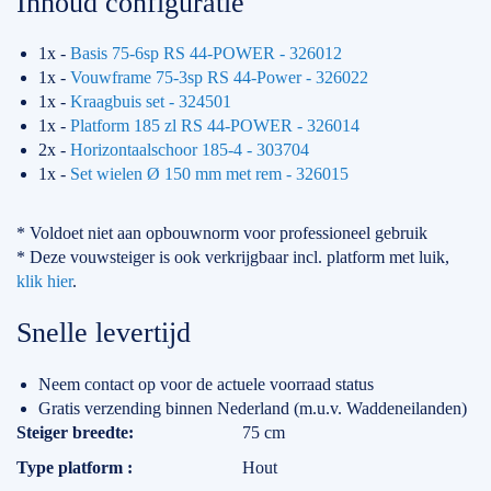
Inhoud configuratie
1x -
Basis 75-6sp RS 44-POWER - 326012
1x -
Vouwframe 75-3sp RS 44-Power - 326022
1x -
Kraagbuis set - 324501
1x -
Platform 185 zl RS 44-POWER - 326014
2x -
Horizontaalschoor 185-4 - 303704
1x -
Set wielen Ø 150 mm met rem - 326015
* Voldoet niet aan opbouwnorm voor professioneel gebruik
* Deze vouwsteiger is ook verkrijgbaar incl. platform met luik,
klik hier
.
Snelle levertijd
Neem contact op voor de actuele voorraad status
Gratis verzending binnen Nederland (m.u.v. Waddeneilanden)
Specificaties
Steiger breedte
75 cm
Type platform
Hout