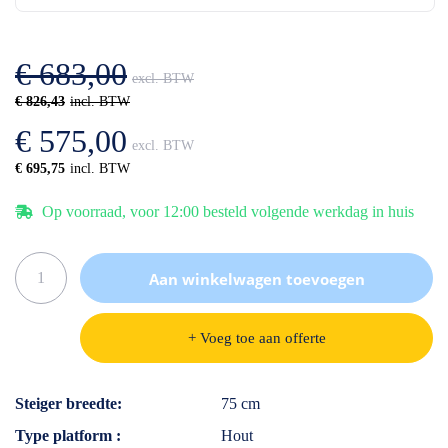
de
van
afbeeldingen-
de
gallerij
afbeeldingen-
€ 683,00
gallerij
€ 826,43
€ 575,00
€ 695,75
Op voorraad, voor 12:00 besteld volgende werkdag in huis
Aan winkelwagen toevoegen
+ Voeg toe aan offerte
Specificaties
Steiger breedte
75 cm
Type platform
Hout