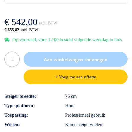
de
van
afbeeldingen-
de
gallerij
afbeeldingen-
€ 542,00
gallerij
€ 655,82
Op voorraad, voor 12:00 besteld volgende werkdag in huis
Aan winkelwagen toevoegen
+ Voeg toe aan offerte
Specificaties
Steiger breedte
75 cm
Type platform
Hout
Toepassing
Professioneel gebruik
Wielen
Kamersteigerwielen