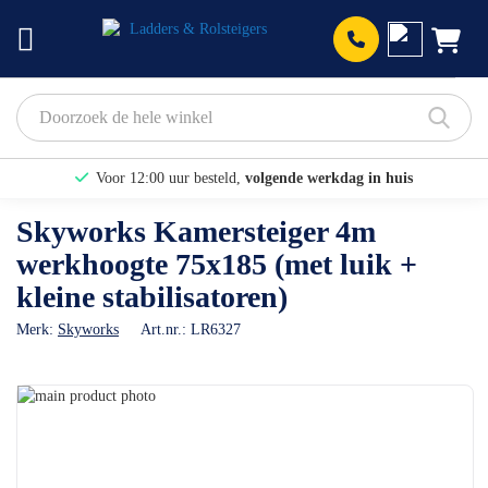
Prod
Voor 12:00 uur besteld,
volgende werkdag in huis
Bekijk hier onze Actiepagina
Skyworks Kamersteiger 4m
werkhoogte 75x185 (met luik +
Binnen 1 dag een
gratis offerte
kleine stabilisatoren)
Merk:
Skyworks
Art.nr.:
LR6327
Ga
naar
Ga
het
naar
einde
het
van
begin