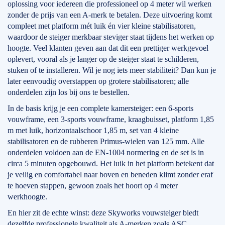
oplossing voor iedereen die professioneel op 4 meter wil werken
zonder de prijs van een A-merk te betalen. Deze uitvoering komt
compleet met platform mét luik én vier kleine stabilisatoren,
waardoor de steiger merkbaar steviger staat tijdens het werken op
hoogte. Veel klanten geven aan dat dit een prettiger werkgevoel
oplevert, vooral als je langer op de steiger staat te schilderen,
stuken of te installeren. Wil je nog iets meer stabiliteit? Dan kun je
later eenvoudig overstappen op grotere stabilisatoren; alle
onderdelen zijn los bij ons te bestellen.
In de basis krijg je een complete kamersteiger: een 6-sports
vouwframe, een 3-sports vouwframe, kraagbuisset, platform 1,85
m met luik, horizontaalschoor 1,85 m, set van 4 kleine
stabilisatoren en de rubberen Primus-wielen van 125 mm. Alle
onderdelen voldoen aan de EN-1004 normering en de set is in
circa 5 minuten opgebouwd. Het luik in het platform betekent dat
je veilig en comfortabel naar boven en beneden klimt zonder eraf
te hoeven stappen, gewoon zoals het hoort op 4 meter
werkhoogte.
En hier zit de echte winst: deze Skyworks vouwsteiger biedt
dezelfde professionele kwaliteit als A-merken zoals ASC,