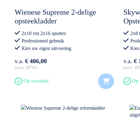
Wienese Supreme 2-delige
Skyw
opsteekladder
Opst
2x10 t/m 2x16 sporten
2x8 
Professioneel gebruik
Prof
Kies uw eigen uitvoering
Kies
v.a.
€ 406,00
v.a.
€ 
excl. BTW
excl. 
Op voorraad
Op 