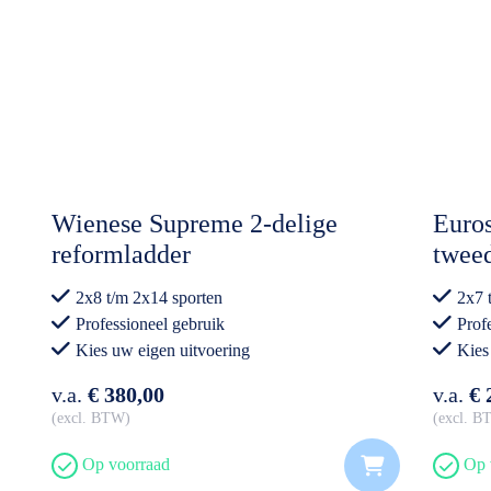
Wienese Supreme 2-delige
Euros
reformladder
tweed
2x8 t/m 2x14 sporten
2x7 
Professioneel gebruik
Prof
Kies uw eigen uitvoering
Kies
v.a.
€ 380,00
v.a.
€ 
excl. BTW
excl. 
Op voorraad
Op 