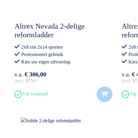
Altrex Nevada 2-delige
Altre
reformladder
refor
2x8 t/m 2x14 sporten
2x8 
Professioneel gebruik
Prof
Kies uw eigen uitvoering
Kies
v.a.
€ 306,00
v.a.
€ 
excl. BTW
excl. 
Op voorraad
Op 