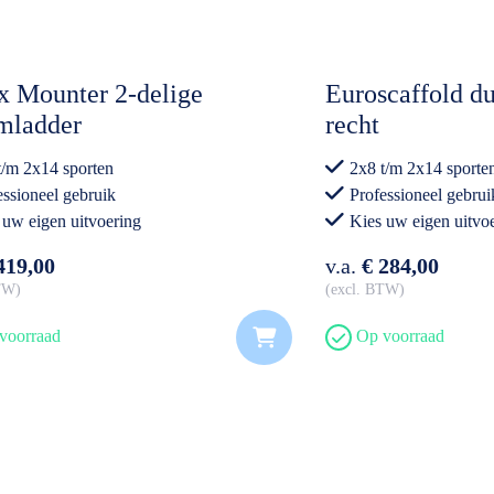
x Mounter 2-delige
Euroscaffold du
mladder
recht
t/m 2x14 sporten
2x8 t/m 2x14 sporte
essioneel gebruik
Professioneel gebrui
 uw eigen uitvoering
Kies uw eigen uitvo
419,00
v.a.
€ 284,00
BTW
excl. BTW
voorraad
Op voorraad