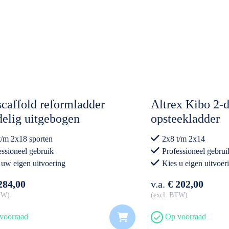
caffold reformladder
Altrex Kibo 2-d
elig uitgebogen
opsteekladder
t/m 2x18 sporten
2x8 t/m 2x14
essioneel gebruik
Professioneel gebrui
 uw eigen uitvoering
Kies u eigen uitvoer
284,00
v.a.
€ 202,00
BTW
excl. BTW
voorraad
Op voorraad