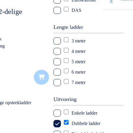
2-delige
DAS
Solide
Lengte ladder
k
3 meter
ing
4 meter
5 meter
6 meter
7 meter
8 meter
Uitvoering
Enkele ladder
Dubbele ladder