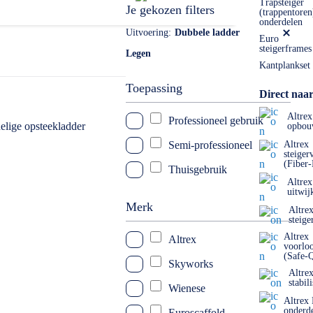
Trapsteiger
Je gekozen filters
(trappentoren
onderdelen
Uitvoering
Dubbele ladder
Euro
steigerframes
Legen
Kantplankset
Toepassing
Direct naar
Altrex
Professioneel gebruik
opbou
Semi-professioneel
Altrex
steiger
(Fiber
Thuisgebruik
Altrex
uitwij
Merk
Altre
steige
Altrex
Altrex
voorlo
(Safe-
Skyworks
Altre
stabil
Wienese
Altrex
onderd
Euroscaffold