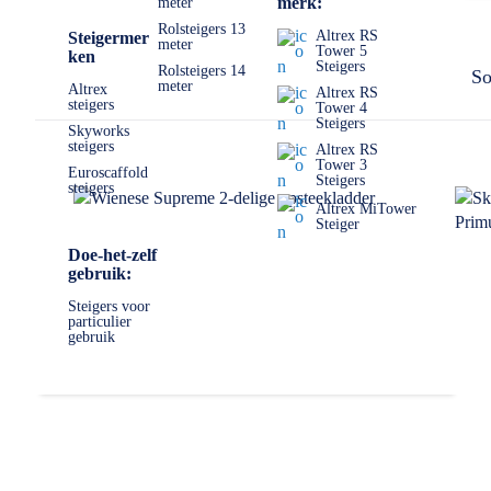
merk:
meter
Rolsteigers 13
Altrex RS
Steigermer
meter
Tower 5
ken
Steigers
Rolsteigers 14
So
meter
Altrex
Altrex RS
steigers
Tower 4
Steigers
Skyworks
steigers
Altrex RS
Tower 3
Euroscaffold
Steigers
steigers
Altrex MiTower
Steiger
Doe-het-zelf
gebruik:
Steigers voor
particulier
gebruik