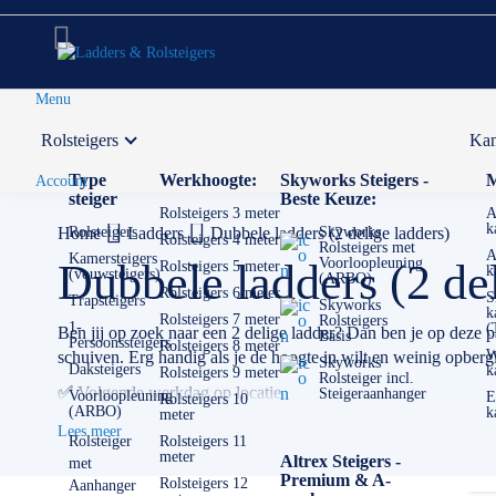
Menu
Rolsteigers
Kam
Voor 12:00 uur besteld,
volgende werkdag in huis
Type
Werkhoogte:
Skyworks Steigers -
M
Account
steiger
Beste Keuze:
Rolsteigers 3 meter
A
k
Home
Rolsteigers
Ladders
Dubbele ladders (2 delige ladders)
Skyworks
Rolsteigers 4 meter
Rolsteigers met
A
Kamersteigers
Voorloopleuning
Dubbele ladders (2 del
Rolsteigers 5 meter
k
(vouwsteigers)
(ARBO)
Rolsteigers 6 meter
S
Trapsteigers
Skyworks
k
Rolsteigers 7 meter
Rolsteigers
1-
(
Ben jij op zoek naar een 2 delige ladder? Dan ben je op deze 
Basis
Persoonssteigers
Rolsteigers 8 meter
W
schuiven. Erg handig als je de hoogte in wilt en weinig opbergl
Skyworks
Daksteigers
k
Rolsteigers 9 meter
Rolsteiger incl.
✅
Volgende werkdag op locatie
Steigeraanhanger
Voorloopleuning
E
Rolsteigers 10
(ARBO)
k
meter
✅
Meedenkende klantenservice
Lees meer
✅ Contact:
0511- 40 25 64
, of
mail
Rolsteiger
Rolsteigers 11
meter
Altrex Steigers -
met
Premium & A-
Rolsteigers 12
Aanhanger