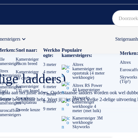
ersteigers
Steigeraan
Bekijk hier onze Actiepagina
Binnen 1 dag een
gratis
erken:
Snel naar:
Werkho
Populaire
Merken:
ogte:
kamersteigers:
lle
Kamersteiger
Altrex
amersteigers
75 cm breed
3 meter
Altrex
kamersteiger met
Euroscaff
ltrex
Kamersteiger
4 meter
opzetstuk (4 meter
ige ladders)
amersteigers
Skyworks
werkhoogte)
90 cm breed
5 meter
(Tip!)
kyworks
Altrex RS Power
Kamersteiger
6 meter
amersteigers
44 kamersteiger
135 cm breed
Tip!)
pagina aan het juiste adres. Onderstaande ladders worden ook wel dubbe
7 meter
Skyworks
Stucadoors
ienese
engte beschikbaar hebt. Weet jij niet precies welke 2-delige uitvoering 
8 meter
kamersteiger
werkplateau
amersteigers
werkhoogte 4
9 meter
Tweede keuze
uroscaffold
meter (met luik)
amersteigers
Kamersteiger 3M
werkhoogte
Skyworks