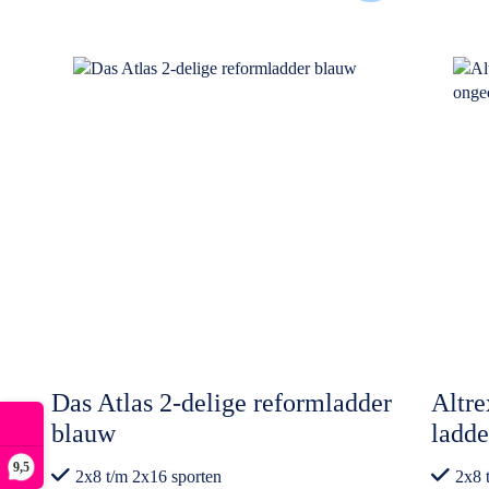
Das Atlas 2-delige reformladder
Altre
blauw
ladde
9,5
2x8 t/m 2x16 sporten
2x8 