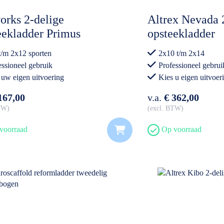
orks 2-delige
Altrex Nevada 
eekladder Primus
opsteekladder
t/m 2x12 sporten
2x10 t/m 2x14
essioneel gebruik
Professioneel gebrui
 uw eigen uitvoering
Kies u eigen uitvoer
167,00
v.a.
€ 362,00
BTW
excl. BTW
voorraad
Op voorraad