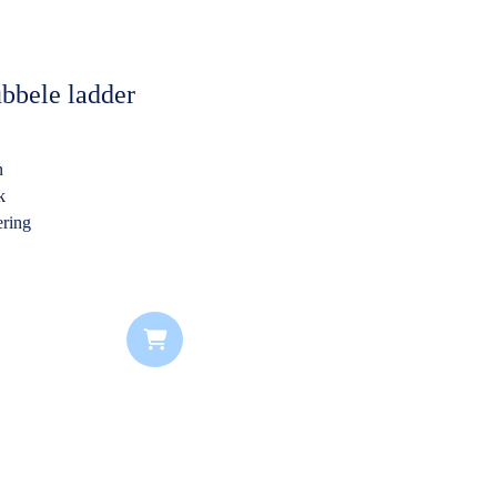
bbele ladder
n
k
ering