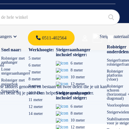
hangers
Steigermateriaal
Products 
0511-402564
 offerte
Rolsteiger
Snel naar:
Werkhoogte:
Steigeraanhanger
onderdelen
inclusief steiger:
Rolsteiger met
5 meter
Steigerframes
aanhanger
6 meter
rolsteigerfra
old
6 meter
Losse
8 meter
Rolsteiger
7 meter
steigeraanhangers
platforms
10 meter
8 meter
(vloer)
Rolsteiger met
12 meter
steigerbok
9 meter
le ladders genoemd en bestaan uit twee delen die je uit kan
Rolsteiger
schoren
Steigerbok
het beste bij je past? Dan helpen wij je graag verder.
Steigeraanhanger
10 meter
(horizontaal 
inclusief steiger:
diagonaal)
11 meter
Voorloopleun
6 meter
12 meter
Steigerwielen
8 meter
14 meter
Stabilisatoren
10 meter
voor je steige
12 meter