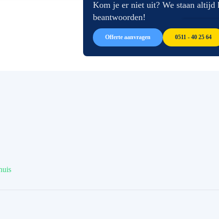
afbeeldingen-
de
Kom je er niet uit? We staan altijd
gallerij
afbeeldingen-
beantwoorden!
gallerij
Offerte aanvragen
0511 - 40 25 64
huis