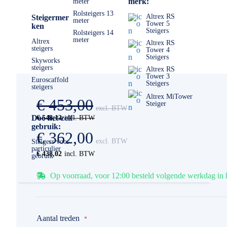
merk:
meter
Rolsteigers 13
Altrex RS
Steigermer
meter
Tower 5
ken
Steigers
Rolsteigers 14
meter
Altrex
Altrex RS
steigers
Tower 4
Steigers
Skyworks
steigers
Altrex RS
Tower 3
Euroscaffold
Steigers
steigers
Altrex MiTower
€ 453,00
Steiger
Doe-het-zelf
€ 548,13
gebruik:
€ 362,00
Steigers voor
particulier
€ 438,02
gebruik
Op voorraad, voor 12:00 besteld volgende werkdag in 
Aantal treden