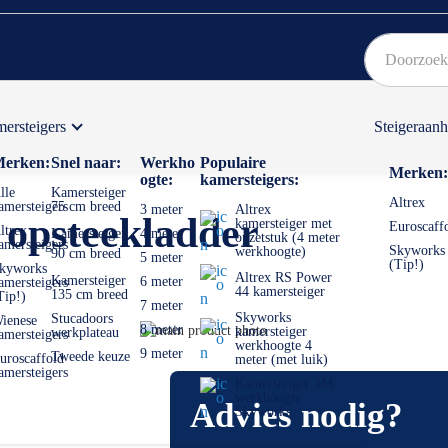
ersteigers
Steigeraan
Bekijk hier onze Actiepagina
Binnen 1 dag een
gratis
erken:
Snel naar:
Werkho
Populaire
Merken:
ogte:
kamersteigers:
lle
Kamersteiger
Altrex
amersteigers
75 cm breed
3 meter
Altrex
 opsteekladder
kamersteiger met
Euroscaff
ltrex
Kamersteiger
4 meter
opzetstuk (4 meter
amersteigers
Skyworks
werkhoogte)
90 cm breed
5 meter
(Tip!)
kyworks
Altrex RS Power
Kamersteiger
6 meter
amersteigers
44 kamersteiger
135 cm breed
Tip!)
7 meter
Skyworks
Stucadoors
ienese
Ga
8 meter
kamersteiger
werkplateau
amersteigers
werkhoogte 4
naar
Ga
9 meter
Tweede keuze
uroscaffold
meter (met luik)
het
naar
amersteigers
Kamersteiger 3M
einde
het
werkhoogte
Advies nodig?
van
begin
Skyworks
de
van