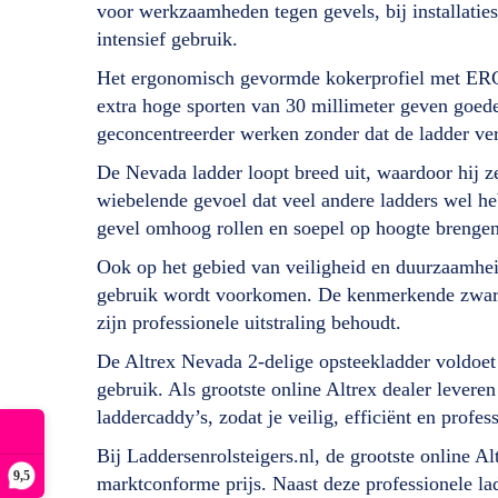
voor werkzaamheden tegen gevels, bij installaties 
intensief gebruik.
Het ergonomisch gevormde kokerprofiel met ERGO 
extra hoge sporten van 30 millimeter geven goede
geconcentreerder werken zonder dat de ladder ve
De Nevada ladder loopt breed uit, waardoor hij zee
wiebelende gevoel dat veel andere ladders wel he
gevel omhoog rollen en soepel op hoogte brengen
Ook op het gebied van veiligheid en duurzaamheid
gebruik wordt voorkomen. De kenmerkende zwarte c
zijn professionele uitstraling behoudt.
De Altrex Nevada 2-delige opsteekladder voldoe
gebruik. Als grootste online Altrex dealer levere
laddercaddy’s, zodat je veilig, efficiënt en profe
Bij Laddersenrolsteigers.nl, de grootste online A
9,5
marktconforme prijs. Naast deze professionele la