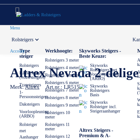
Menu
Rolsteigers
Kam
Voor 12:00 uur besteld,
volgende werkdag in huis
Type
Werkhoogte:
Skyworks Steigers -
M
Account
steiger
Beste Keuze:
Rolsteigers 3 meter
A
k
Rolsteigers
Skyworks
Rolsteigers 4 meter
Altrex Nevada 2-delige
Rolsteigers met
A
Kamersteigers
Voorloopleuning
Rolsteigers 5 meter
k
(vouwsteigers)
(ARBO)
Rolsteigers 6 meter
S
Trapsteigers
Merk:
Altrex
Art.nr.:
LR5150
Skyworks
k
Rolsteigers 7 meter
Rolsteigers
1-
(
Basis
Persoonssteigers
Rolsteigers 8 meter
W
Skyworks
Daksteigers
k
Rolsteigers 9 meter
Rolsteiger incl.
Steigeraanhanger
Voorloopleuning
E
Rolsteigers 10
(ARBO)
k
meter
Rolsteiger
Rolsteigers 11
meter
Altrex Steigers -
met
Premium & A-
Rolsteigers 12
Aanhanger