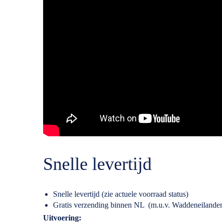
Snelle levertijd
Snelle levertijd (zie actuele voorraad status)
Gratis verzending binnen NL (m.u.v. Waddeneilande
Specificaties
Uitvoering