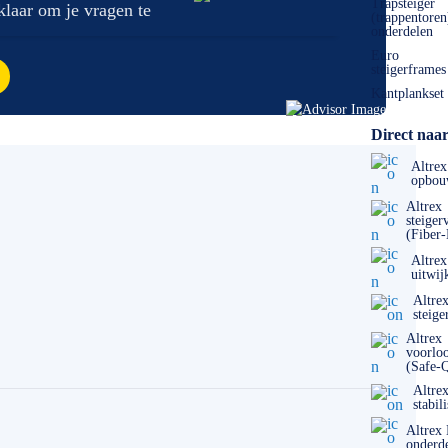
Trapsteiger
 klaar om je vragen te
(trappentoren
onderdelen
Euro
steigerframes
Kantplankset
Direct naar
Altrex
opbou
Altrex
steiger
(Fiber
Altrex
uitwij
Altre
steige
Altrex
voorlo
(Safe-
Altre
stabil
Altrex
onderd