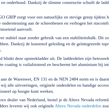
en onderhoud. Dankzij de slimme constructie schuift de ladder 
GRIP zorgt voor een natuurlijke en stevige greep tijdens het
 ondersteuning aan de scheenbenen en verhogen het stacomfor
rmoeiend aanvoelt.
r stabiel staat zonder gebruik van een stabiliteitsbalk. Dit z
bben. Dankzij de kunststof geleiding en de geïntegreerde topr
.
 blinkt deze opsteekladder uit. De ladderdelen zijn betrouwb
oating is vuilafstotend en beschermt het aluminium bij inten
t aan de Warenwet, EN 131 en de NEN 2484 norm en is daarm
n wij alle uitvoeringen, originele onderdelen en handige acce
ssioneel op hoogte kunt werken.
ltrex dealer van Nederland, bestel je de Altrex Nevada reforml
dders leveren wij ook originele
Altrex Nevada onderdelen
zoal