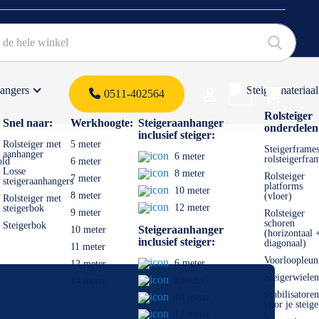
hangers
Steigermateriaal
Products 
0511-402564
 offerte
Rolsteiger
Snel naar:
Werkhoogte:
Steigeraanhanger
onderdelen
inclusief steiger:
Rolsteiger met
5 meter
Steigerframes
aanhanger
6 meter
rolsteigerfra
old
6 meter
Losse
8 meter
Rolsteiger
7 meter
steigeraanhangers
platforms
10 meter
8 meter
(vloer)
Rolsteiger met
12 meter
steigerbok
9 meter
Rolsteiger
schoren
Steigerbok
Steigeraanhanger
10 meter
(horizontaal 
inclusief steiger:
diagonaal)
11 meter
Voorloopleun
6 meter
12 meter
Steigerwielen
8 meter
14 meter
Stabilisatoren
10 meter
voor je steige
12 meter