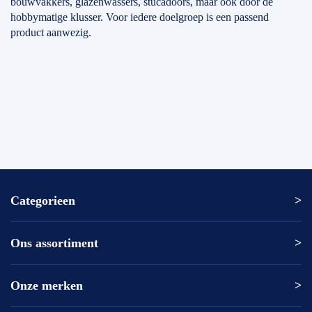
bouwvakkers, glazenwassers, stucadoors, maar ook door de
hobbymatige klusser. Voor iedere doelgroep is een passend
product aanwezig.
Categorieen
Ons assortiment
Altrex ladder
Altrex trap
Altrex kamersteiger
Onze merken
Altrex
Rolsteiger kopen
ASC