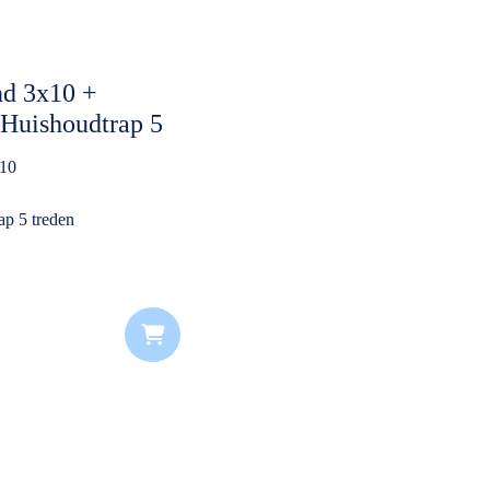
nd 3x10 +
Huishoudtrap 5
bieding)
x10
ap 5 treden