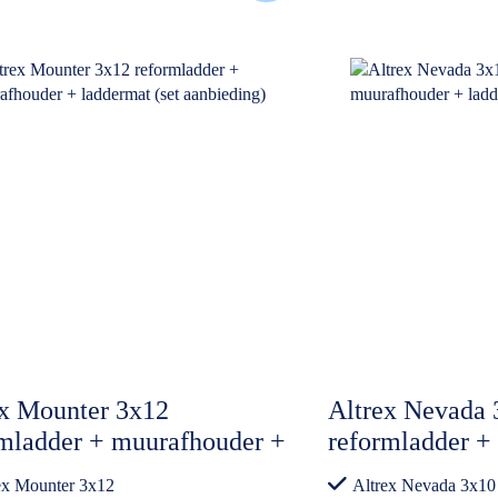
ex Mounter 3x12
Altrex Nevada 
rmladder + muurafhouder +
reformladder +
rmat (set aanbieding)
laddermat (set 
ex Mounter 3x12
Altrex Nevada 3x10