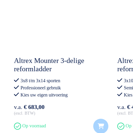
Altrex Mounter 3-delige
Altre
reformladder
refor
3x8 t/m 3x14 sporten
3x10
Professioneel gebruik
Semi
Kies uw eigen uitvoering
Kies
v.a.
€ 683,00
v.a.
€ 
excl. BTW
excl. 
Op voorraad
Op 