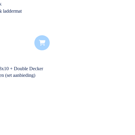
k
& laddermat