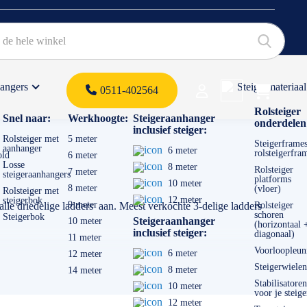
hangers
Steigermateriaal
Products 
0511-402564
 offerte
Rolsteiger
Snel naar:
Werkhoogte:
Steigeraanhanger
onderdelen
inclusief steiger:
Rolsteiger met
5 meter
Steigerframes
aanhanger
6 meter
rolsteigerfra
old
6 meter
Losse
8 meter
Rolsteiger
7 meter
steigeraanhangers
platforms
10 meter
8 meter
(vloer)
Rolsteiger met
12 meter
steigerbok
9 meter
alle driedelige ladders aan. Meest verkochte 3-delige ladders
Rolsteiger
schoren
Steigerbok
Steigeraanhanger
10 meter
(horizontaal 
inclusief steiger:
diagonaal)
11 meter
Voorloopleun
6 meter
12 meter
Steigerwielen
8 meter
14 meter
Stabilisatoren
10 meter
voor je steige
12 meter