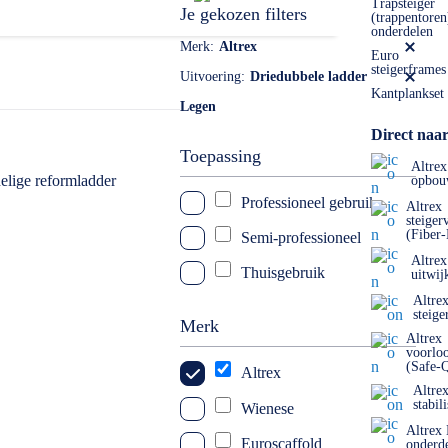
Trapsteiger
Je gekozen filters
(trappentoren
onderdelen
Merk
Altrex
Euro
steigerframes
Uitvoering
Driedubbele ladder
Kantplankset
Legen
Direct naar
Toepassing
Altrex
opbou
Professioneel gebruik
Altrex
steiger
(Fiber
Semi-professioneel
Altrex
Thuisgebruik
uitwij
Altre
steige
Merk
Altrex
voorlo
(Safe-
Altrex
Altre
stabil
Wienese
Altrex
Euroscaffold
onderd