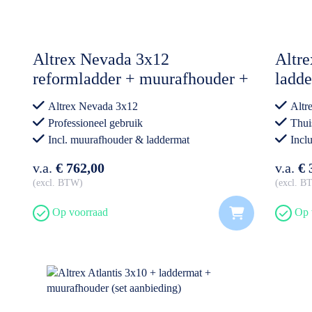
Altrex Nevada 3x12
Altre
reformladder + muurafhouder +
ladde
laddermat (set aanbieding)
Altrex Nevada 3x12
Altr
Professioneel gebruik
Thui
Incl. muurafhouder & laddermat
Incl
v.a.
€ 762,00
v.a.
€ 
excl. BTW
excl. 
Op voorraad
Op 