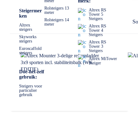
merk:
meter
Rolsteigers 13
Altrex RS
Steigermer
meter
Tower 5
ken
Steigers
Rolsteigers 14
So
meter
Altrex
Altrex RS
steigers
Tower 4
Steigers
Skyworks
steigers
Altrex RS
Tower 3
Euroscaffold
Steigers
steigers
Altrex MiTower
Steiger
Doe-het-zelf
gebruik:
Steigers voor
particulier
gebruik