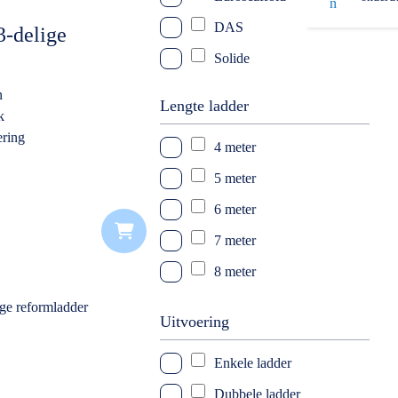
DAS
3-delige
Solide
n
Lengte ladder
k
ering
4 meter
5 meter
6 meter
7 meter
8 meter
9 meter
Uitvoering
Enkele ladder
Dubbele ladder