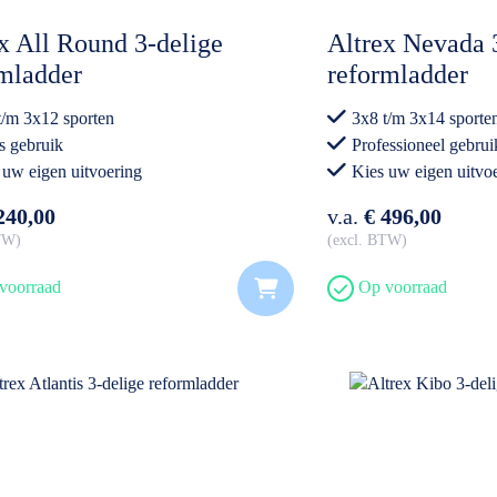
x All Round 3-delige
Altrex Nevada 
mladder
reformladder
t/m 3x12 sporten
3x8 t/m 3x14 sporte
s gebruik
Professioneel gebrui
 uw eigen uitvoering
Kies uw eigen uitvo
240,00
v.a.
€ 496,00
BTW
excl. BTW
voorraad
Op voorraad