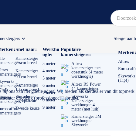
ersteigers
Steigeraan
Bekijk hier onze Actiepagina
Binnen 1 dag een
gratis
erken:
Snel naar:
Werkho
Populaire
Merken:
ogte:
kamersteigers:
lle
Kamersteiger
Altrex
amersteigers
75 cm breed
3 meter
Altrex
kamersteiger met
Euroscaff
ltrex
Kamersteiger
4 meter
opzetstuk (4 meter
amersteigers
Skyworks
werkhoogte)
90 cm breed
5 meter
(Tip!)
kyworks
Altrex RS Power
Kamersteiger
6 meter
amersteigers
44 kamersteiger
135 cm breed
Tip!)
 bij ons aan het goede adres! Wij bieden als sterdealer van dit topmerk 
7 meter
Skyworks
Stucadoors
ienese
Mounter driedelig
(professioneel gebruik).
8 meter
kamersteiger
werkplateau
amersteigers
werkhoogte 4
9 meter
Tweede keuze
uroscaffold
meter (met luik)
amersteigers
Kamersteiger 3M
werkhoogte
Skyworks