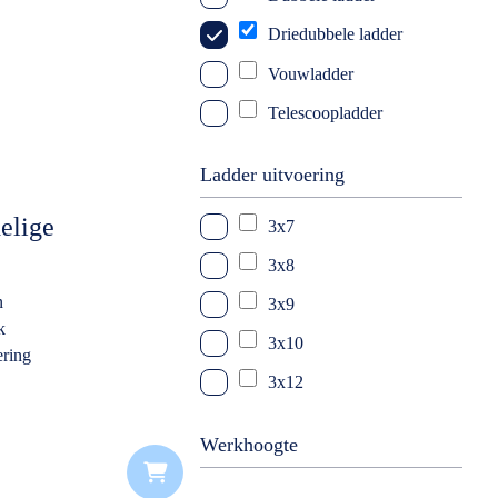
Driedubbele ladder
Vouwladder
Telescoopladder
Schuifladder
Ladder uitvoering
Dakladder
elige
3x7
3x8
n
3x9
k
3x10
ering
3x12
3x14
Werkhoogte