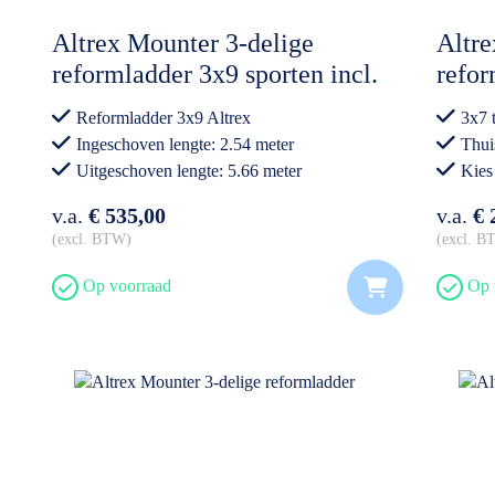
Altrex Mounter 3-delige
Altre
reformladder 3x9 sporten incl.
refor
stabiliteitsbalk (WK EDITIE)
Reformladder 3x9 Altrex
3x7 
Ingeschoven lengte: 2.54 meter
Thui
Uitgeschoven lengte: 5.66 meter
Kies
Professioneel gebruik
v.a.
€ 535,00
v.a.
€ 
excl. BTW
excl. 
Op voorraad
Op 