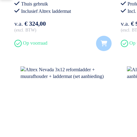
Thuis gebruik
Prof
Inclusief Altrex laddermat
Incl
v.a.
€ 324,00
v.a.
€ 
excl. BTW
excl. 
Op voorraad
Op 