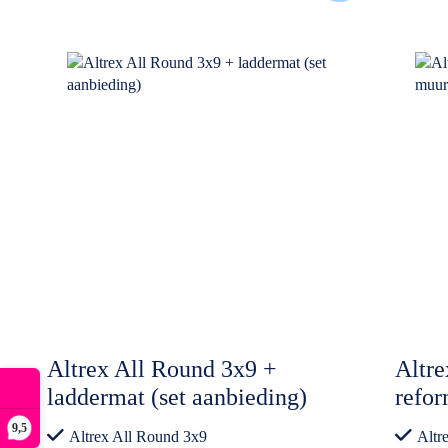
Altrex All Round 3x9 +
Altr
laddermat (set aanbieding)
refo
ladde
9,5
Altrex All Round 3x9
Altr