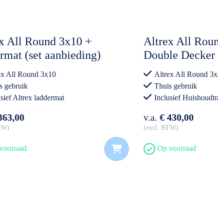
x All Round 3x10 +
Altrex All Rou
rmat (set aanbieding)
Double Decker 
Treden (set aan
ex All Round 3x10
Altrex All Round 3
s gebruik
Thuis gebruik
usief Altrex laddermat
Inclusief Huishoudtr
363,00
v.a.
€ 430,00
BTW
excl. BTW
voorraad
Op voorraad