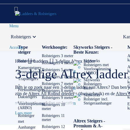
Menu
Rolsteigers
Kam
Voor 12:00 uur besteld,
volgende werkdag in huis
Type
Werkhoogte:
Skyworks Steigers -
M
Account
steiger
Beste Keuze:
Rolsteigers 3 meter
A
k
Home
Rolsteigers
Ladders
3-delige Altrex ladder
Skyworks
Rolsteigers 4 meter
Rolsteigers met
A
Kamersteigers
Voorloopleuning
3-delige Altrex ladder
Rolsteigers 5 meter
k
(vouwsteigers)
(ARBO)
Rolsteigers 6 meter
S
Trapsteigers
Skyworks
k
Rolsteigers 7 meter
Rolsteigers
1-
(
Ben je op zoek naar een 3-delige ladder van Altrex? Dan ben je
Basis
Persoonssteigers
Rolsteigers 8 meter
W
zijn de
Altrex All Round driedelig
(thuisgebruik) en de
Altrex 
Skyworks
Daksteigers
k
Rolsteigers 9 meter
Rolsteiger incl.
✅
Volgende werkdag op locatie
Steigeraanhanger
Voorloopleuning
E
Rolsteigers 10
(ARBO)
k
meter
✅
Meedenkende klantenservice
Lees meer
✅ Contact:
0511- 40 25 64
, of
mail
Rolsteiger
Rolsteigers 11
meter
Altrex Steigers -
met
Premium & A-
Rolsteigers 12
Aanhanger