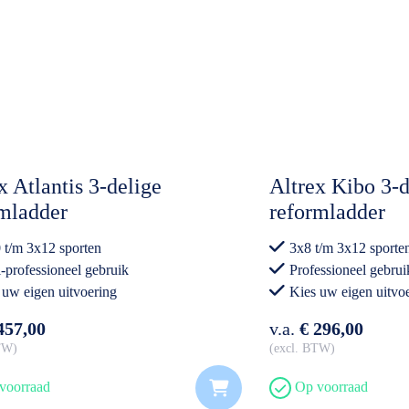
x Atlantis 3-delige
Altrex Kibo 3-d
mladder
reformladder
 t/m 3x12 sporten
3x8 t/m 3x12 sporte
-professioneel gebruik
Professioneel gebrui
 uw eigen uitvoering
Kies uw eigen uitvo
457,00
v.a.
€ 296,00
BTW
excl. BTW
voorraad
Op voorraad