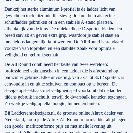
Dankzij het sterke aluminium I-profiel is de ladder licht van
gewicht en toch uitzonderlijk stevig. Je kunt hem als rechte
schuifladder gebruiken of in een stabiele A-stand plaatsen,
afhankelijk van de klus. De unieke diepe D-sporten bieden een
breed stavlak en geven extra grip, waardoor je stabiel staat en
moeiteloos langere tijd kunt werken. De All Round is standaard
voorzien van toprollen en een stabiliteitsbalk voor optimale
veiligheid en gebruiksgemak.
De All Round combineert het beste van twee werelden:
professioneel vakmanschap in een ladder die is afgestemd op
particulier gebruik. Elke uitvoering, van 3x7 tot 3x12 sporten, is
eenvoudig in en uit te schuiven en compact op te bergen. De
stevige opsteekhaak met veiligheidspal voorkomt dat de ladder
tijdens gebruik inschuift, terwijl de dwarsbalk kantelen tegengaat.
Zo werk je veilig op elke hoogte, binnen én buiten.
Bij Laddersenrolsteigers.nl, de grootste online Altrex dealer van
Nederland, koop je de Altrex All Round reformladder altijd tegen
een goede, marktconforme prijs en met snelle levering uit
voorraad. Alle uitvoeringen zijn uitvoerig getest volgens de Veilig