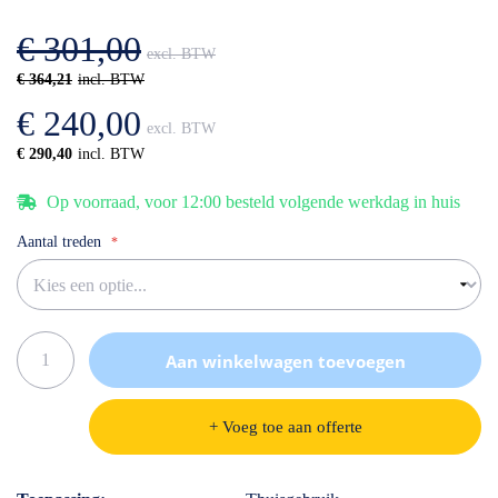
afbeeldingen-
de
gallerij
afbeeldingen-
€ 301,00
gallerij
€ 364,21
€ 240,00
€ 290,40
Op voorraad, voor 12:00 besteld volgende werkdag in huis
Aantal treden
Aan winkelwagen toevoegen
+ Voeg toe aan offerte
Specificaties