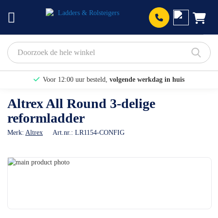
Prod
Voor 12:00 uur besteld,
volgende werkdag in huis
Bekijk hier onze Actiepagina
Altrex All Round 3-delige
reformladder
Binnen 1 dag een
gratis offerte
Merk:
Altrex
Art.nr.:
LR1154-CONFIG
Ga
naar
Ga
het
naar
einde
het
van
begin
de
van