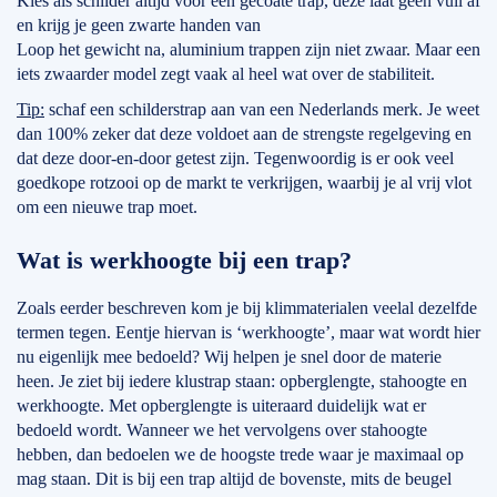
Kies als schilder altijd voor een gecoate trap, deze laat geen vuil af
en krijg je geen zwarte handen van
Loop het gewicht na, aluminium trappen zijn niet zwaar. Maar een
iets zwaarder model zegt vaak al heel wat over de stabiliteit.
Tip:
schaf een schilderstrap aan van een Nederlands merk. Je weet
dan 100% zeker dat deze voldoet aan de strengste regelgeving en
dat deze door-en-door getest zijn. Tegenwoordig is er ook veel
goedkope rotzooi op de markt te verkrijgen, waarbij je al vrij vlot
om een nieuwe trap moet.
Wat is werkhoogte bij een trap?
Zoals eerder beschreven kom je bij klimmaterialen veelal dezelfde
termen tegen. Eentje hiervan is ‘werkhoogte’, maar wat wordt hier
nu eigenlijk mee bedoeld? Wij helpen je snel door de materie
heen. Je ziet bij iedere klustrap staan: opberglengte, stahoogte en
werkhoogte. Met opberglengte is uiteraard duidelijk wat er
bedoeld wordt. Wanneer we het vervolgens over stahoogte
hebben, dan bedoelen we de hoogste trede waar je maximaal op
mag staan. Dit is bij een trap altijd de bovenste, mits de beugel