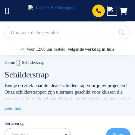
Prod
Voor 12:00 uur besteld,
volgende werkdag in huis
Bekijk hier onze Actiepagina
Home
Schilderstrap
Binnen 1 dag een
gratis offerte
Schilderstrap
Ben je op zoek naar de ideale schilderstrap voor jouw projecten?
Onze schilderstrappen zijn uitermate geschikt voor klussen die
wat meer tijd nodig hebben. Door de bredere treden en het stevige
kokerprofiel sta je comfortabel en bovenal veilig.
Lees meer
✅
Volgende werkdag op locatie
✅
Meedenkende klantenservice
Sorteren op
✅ Contact:
0511- 40 25 64
, of
mail
Filters