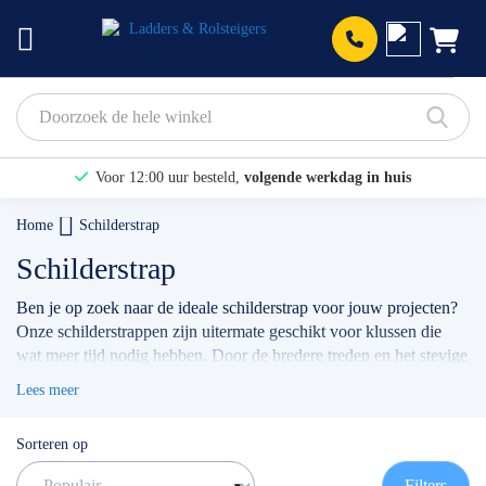
Prod
Voor 12:00 uur besteld,
volgende werkdag in huis
Bekijk hier onze Actiepagina
Home
Schilderstrap
Binnen 1 dag een
gratis offerte
Schilderstrap
Ben je op zoek naar de ideale schilderstrap voor jouw projecten?
Onze schilderstrappen zijn uitermate geschikt voor klussen die
wat meer tijd nodig hebben. Door de bredere treden en het stevige
kokerprofiel sta je comfortabel en bovenal veilig.
Lees meer
✅
Volgende werkdag op locatie
✅
Meedenkende klantenservice
Sorteren op
✅ Contact:
0511- 40 25 64
, of
mail
Filters