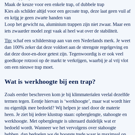
Maak de keuze voor een enkele trap, of dubbele trap
Kies als schilder altijd voor een gecoate trap, deze laat geen vuil af
en krijg je geen zwarte handen van
Loop het gewicht na, aluminium trappen zijn niet zwaar. Maar een
iets zwaarder model zegt vaak al heel wat over de stabiliteit.
Tip:
schaf een schilderstrap aan van een Nederlands merk. Je weet
dan 100% zeker dat deze voldoet aan de strengste regelgeving en
dat deze door-en-door getest zijn. Tegenwoordig is er ook veel
goedkope rotzooi op de markt te verkrijgen, waarbij je al vrij vlot
om een nieuwe trap moet.
Wat is werkhoogte bij een trap?
Zoals eerder beschreven kom je bij klimmaterialen veelal dezelfde
termen tegen. Eentje hiervan is ‘werkhoogte’, maar wat wordt hier
nu eigenlijk mee bedoeld? Wij helpen je snel door de materie
heen. Je ziet bij iedere klustrap staan: opberglengte, stahoogte en
werkhoogte. Met opberglengte is uiteraard duidelijk wat er
bedoeld wordt. Wanneer we het vervolgens over stahoogte
hebben, dan bedoelen we de hoogste trede waar je maximaal op