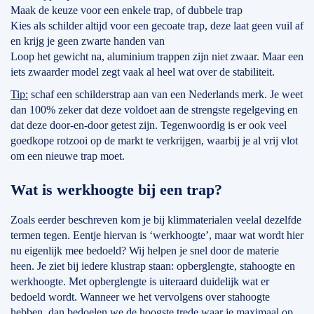
Maak de keuze voor een enkele trap, of dubbele trap
Kies als schilder altijd voor een gecoate trap, deze laat geen vuil af
en krijg je geen zwarte handen van
Loop het gewicht na, aluminium trappen zijn niet zwaar. Maar een
iets zwaarder model zegt vaak al heel wat over de stabiliteit.
Tip:
schaf een schilderstrap aan van een Nederlands merk. Je weet
dan 100% zeker dat deze voldoet aan de strengste regelgeving en
dat deze door-en-door getest zijn. Tegenwoordig is er ook veel
goedkope rotzooi op de markt te verkrijgen, waarbij je al vrij vlot
om een nieuwe trap moet.
Wat is werkhoogte bij een trap?
Zoals eerder beschreven kom je bij klimmaterialen veelal dezelfde
termen tegen. Eentje hiervan is ‘werkhoogte’, maar wat wordt hier
nu eigenlijk mee bedoeld? Wij helpen je snel door de materie
heen. Je ziet bij iedere klustrap staan: opberglengte, stahoogte en
werkhoogte. Met opberglengte is uiteraard duidelijk wat er
bedoeld wordt. Wanneer we het vervolgens over stahoogte
hebben, dan bedoelen we de hoogste trede waar je maximaal op