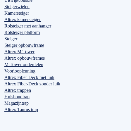
Uitwijkconsole
Steigerwielen
Kamersteiger
Altrex kamersteiger
Rolsteiger met aanhanger
Rolsteiger platform
Steiger
Steiger opbouwframe
Altrex MiTower
Altrex opbouwframes
MiTower onderdelen
Voorloopleuning
Altrex Fiber-Deck met luik
Altrex Fiber-Deck zonder luik
Altrex trappen
Huishoudtrap
Magazijntrap
Altrex Taurus trap