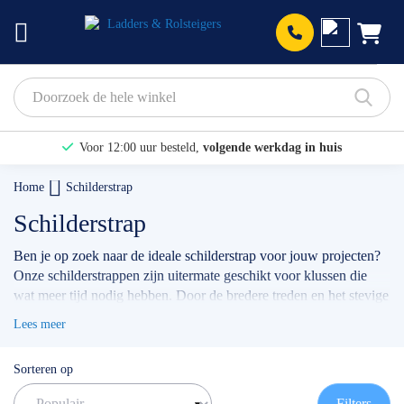
Prod
Voor 12:00 uur besteld,
volgende werkdag in huis
Bekijk hier onze Actiepagina
Home
Schilderstrap
Binnen 1 dag een
gratis offerte
Schilderstrap
Ben je op zoek naar de ideale schilderstrap voor jouw projecten?
Onze schilderstrappen zijn uitermate geschikt voor klussen die
wat meer tijd nodig hebben. Door de bredere treden en het stevige
kokerprofiel sta je comfortabel en bovenal veilig.
Lees meer
✅
Volgende werkdag op locatie
✅
Meedenkende klantenservice
Sorteren op
✅ Contact:
0511- 40 25 64
, of
mail
Filters