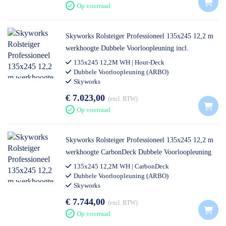
Op voorraad
Skyworks Rolsteiger Professioneel 135x245 12,2 m
werkhoogte Dubbele Voorloopleuning incl.
Steigeraanhanger DeLuxe
135x245 12,2M WH | Hout-Deck
Dubbele Voorloopleuning (ARBO)
Skyworks
€ 7.023,00
excl. BTW
Op voorraad
Skyworks Rolsteiger Professioneel 135x245 12,2 m
werkhoogte CarbonDeck Dubbele Voorloopleuning
incl. Steigeraanhanger DeLuxe
135x245 12,2M WH | CarbonDeck
Dubbele Voorloopleuning (ARBO)
Skyworks
€ 7.744,00
excl. BTW
Op voorraad