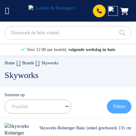
Prod
Voor 12:00 uur besteld,
volgende werkdag in huis
Bekijk hier onze Actiepagina
Home
Brands
Skyworks
Binnen 1 dag een
gratis offerte
Skyworks
Sorteren op
Filters
Skyworks Rolsteiger Basic (enkel geschoord) 135 cm