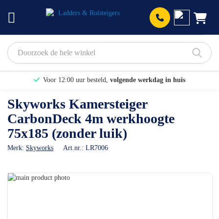
Prod
Voor 12:00 uur besteld,
volgende werkdag in huis
Bekijk hier onze Actiepagina
Skyworks Kamersteiger
CarbonDeck 4m werkhoogte
Binnen 1 dag een
gratis offerte
75x185 (zonder luik)
Merk:
Skyworks
Art.nr.:
LR7006
Ga
naar
Ga
het
naar
einde
het
van
begin