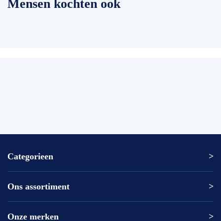
Mensen kochten ook
Categorieen
Ons assortiment
Altrex ladder
Altrex trap
Altrex kamersteiger
Onze merken
Altrex