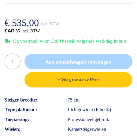
de
van
afbeeldingen-
de
gallerij
afbeeldingen-
€ 535,00
gallerij
€ 647,35
Op voorraad, voor 12:00 besteld volgende werkdag in huis
Aan winkelwagen toevoegen
+ Voeg toe aan offerte
Specificaties
Steiger breedte
75 cm
Type platform
Lichtgewicht (Fiber®)
Toepassing
Professioneel gebruik
Wielen
Kamersteigerwielen