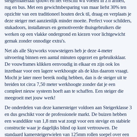
steigermateriaal sjouwt en het verschil wíl voelen in z'n armen,
rug en bus. Met een gewichtsbesparing van maar liefst 30% ten
opzichte van een traditioneel houten deck til, draag en verplaats je
deze steiger met aanzienlijk minder moeite. Perfect voor schilders,
stukadoors, installateurs en gemotiveerde thuisgebruikers die
werken op een vlakke ondergrond en kiezen voor lichtgewicht
gemak zonder onnodige extra's.
Net als alle Skyworks vouwsteigers heb je deze 4-meter
uitvoering binnen een aantal minuten opgezet en gebruiksklaar.
De vouwframes klikken eenvoudig in elkaar en zijn ook los
inzetbaar voor een lagere werkhoogte als de klus daarom vraagt.
Mocht je later meer bereik nodig hebben, dan is de steiger uit te
breiden tot circa 7,50 meter werkhoogte zonder dat je een
compleet nieuw systeem hoeft aan te schaffen. Een steiger die
meegroeit met jouw werk!
De onderdelen van deze kamersteiger voldoen aan Steigerklasse 3
en dus geschikt voor de professionele markt. De buizen hebben
een wanddikte van 1,8 mm wat zorgt voor een stevige en stabiele
constructie waar je dagelijks blind op kunt vertrouwen. De
standaard kamersteigerwielen van 125mm rollen soepel over een