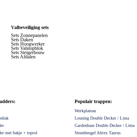
Valbeveiliging sets
Sets Zonnepanelen
Sets Daken
Sets Hoogwerker
Sets Valstopblok
Sets Steigerbouw
Sets Afdalen
ladders:
Populair trappen:
Werkplateau
psbak
Leuning Double Decker / Lima
er
Gardenbase Double Decker / Lima
r met bakje + toprol
Steunbeugel Altrex Taurus