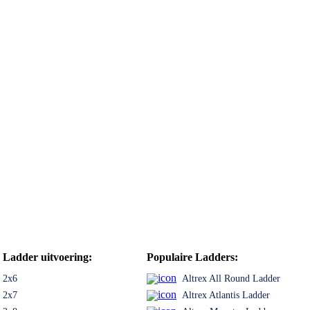
Ladder uitvoering:
Populaire Ladders:
2x6
Altrex All Round Ladder
2x7
Altrex Atlantis Ladder