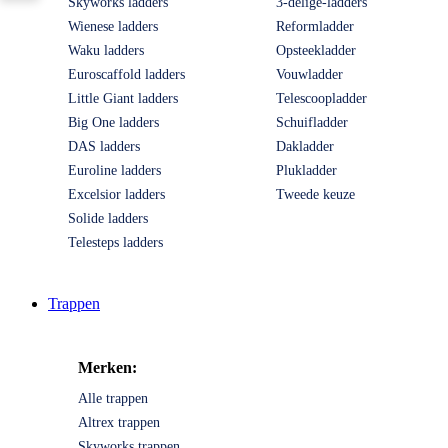
Skyworks ladders
3-delige-ladders
Wienese ladders
Reformladder
Waku ladders
Opsteekladder
Euroscaffold ladders
Vouwladder
Little Giant ladders
Telescoopladder
Big One ladders
Schuifladder
DAS ladders
Dakladder
Euroline ladders
Plukladder
Excelsior ladders
Tweede keuze
Solide ladders
Telesteps ladders
Trappen
Merken:
Alle trappen
Altrex trappen
Skyworks trappen