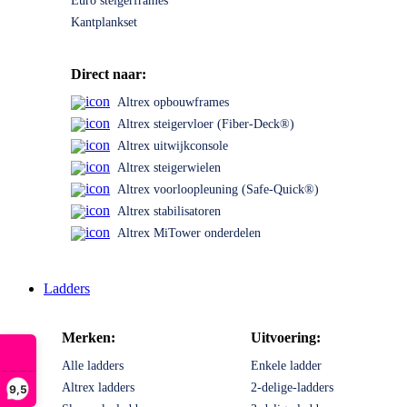
Euro steigerframes
Kantplankset
Direct naar:
Altrex opbouwframes
Altrex steigervloer (Fiber-Deck®)
Altrex uitwijkconsole
Altrex steigerwielen
Altrex voorloopleuning (Safe-Quick®)
Altrex stabilisatoren
Altrex MiTower onderdelen
Ladders
Merken:
Uitvoering:
Alle ladders
Enkele ladder
Altrex ladders
2-delige-ladders
9,5