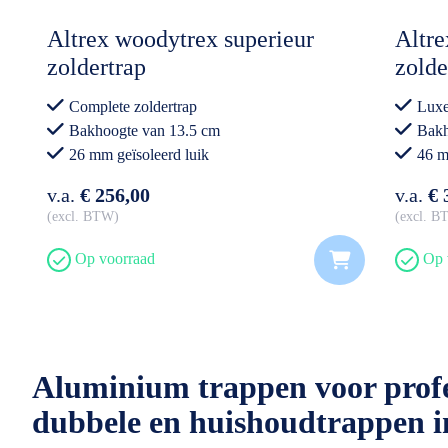
Altrex woodytrex superieur
Altr
zoldertrap
zolde
Complete zoldertrap
Luxe
Bakhoogte van 13.5 cm
Bakh
26 mm geïsoleerd luik
46 m
v.a.
€ 256,00
v.a.
€ 
excl. BTW
excl. 
Op voorraad
Op 
Aluminium trappen voor profes
dubbele en huishoudtrappen in