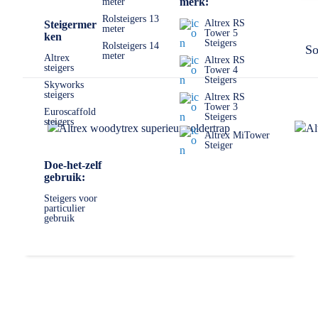
merk:
meter
Ga voor jezelf na welke eisen jij aan een trap stelt. Waar word
model is verkrijgbaar in verschillende aantal treden, van 2 tre
Rolsteigers 13
Altrex RS
Steigermer
meter
Tower 5
ken
✅ Volgende werkdag op locatie
Steigers
Rolsteigers 14
So
meter
✅ Meedenkende klantenservice
Altrex
Altrex RS
steigers
Tower 4
✅
0511- 40 25 64
, of
mail
Steigers
Skyworks
steigers
Altrex RS
Tower 3
Euroscaffold
Steigers
steigers
Altrex MiTower
Steiger
Doe-het-zelf
gebruik:
Steigers voor
particulier
gebruik