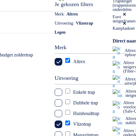
 tussen thuisgebruik, semi professioneel en professioneel. Elk
Trapsteiger
Je gekozen filters
(trappentoren
 model kiezen.
onderdelen
Merk
Altrex
Euro
steigerframes
Uitvoering
Vlizotrap
Kantplankset
Legen
Direct naar
Merk
Altrex
opbou
Altrex
Altrex
steiger
(Fiber
Uitvoering
Altrex
uitwij
Altre
Enkele trap
steige
Dubbele trap
Altrex
voorlo
(Safe-
Huishoudtrap
Altre
stabil
Vlizotrap
Altrex
Magazijntrap
onderd