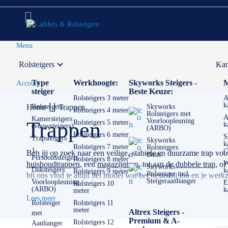
Menu
Rolsteigers
Kam
Voor 12:00 uur besteld,
volgende werkdag in huis
Type
Werkhoogte:
Skyworks Steigers -
M
Account
steiger
Beste Keuze:
Rolsteigers 3 meter
A
k
Home
Rolsteigers
Trappen
Skyworks
Rolsteigers 4 meter
Rolsteigers met
A
Kamersteigers
Voorloopleuning
Trappen
Rolsteigers 5 meter
k
(vouwsteigers)
(ARBO)
Rolsteigers 6 meter
S
Trapsteigers
Skyworks
k
Rolsteigers 7 meter
Rolsteigers
1-
(
Ben jij op zoek naar een veilige, stabiele en duurzame trap voo
Basis
Persoonssteigers
Rolsteigers 8 meter
W
huishoudtrappen
, een
magazijntrap
, tot aan de
dubbele trap
, of
Skyworks
Daksteigers
k
Rolsteigers 9 meter
Rolsteiger incl.
bij ons vind je altijd het model wat het beste bij jou en je we
Steigeraanhanger
Voorloopleuning
E
Rolsteigers 10
(ARBO)
k
meter
Wij leveren trappen van alleen topmerken zoals bijvoorbeeld :
Lees meer
verschillende uitvoeringen zit vooral in stabiliteit, veiligheid,
Rolsteiger
Rolsteigers 11
meter
Altrex Steigers -
met
incidenteel thuisgebruik tot dagelijks professioneel werk.
Premium & A-
Rolsteigers 12
Aanhanger