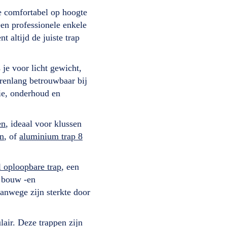
je comfortabel op hoogte
en professionele enkele
t altijd de juiste trap
je voor licht gewicht,
arenlang betrouwbaar bij
tie, onderhoud en
en
, ideaal voor klussen
en
, of
aluminium trap 8
.
 oploopbare trap
, een
, bouw -en
vanwege zijn sterkte door
air. Deze trappen zijn