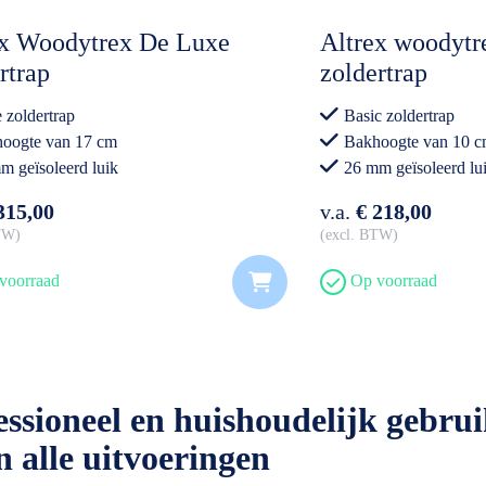
ex Woodytrex De Luxe
Altrex woodytr
rtrap
zoldertrap
 zoldertrap
Basic zoldertrap
oogte van 17 cm
Bakhoogte van 10 
m geïsoleerd luik
26 mm geïsoleerd lu
315,00
v.a.
€ 218,00
BTW
excl. BTW
voorraad
Op voorraad
sioneel en huishoudelijk gebrui
 alle uitvoeringen