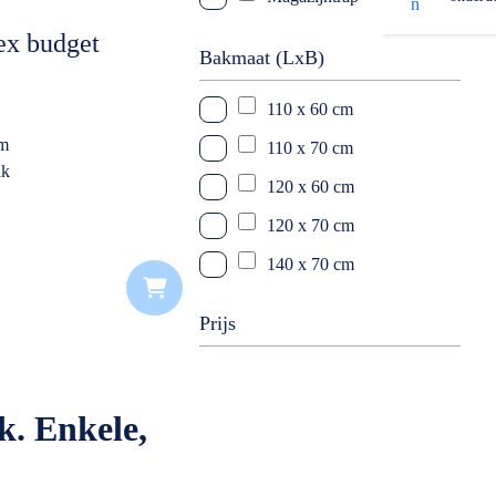
Opstaptrap
ex budget
Bakmaat (LxB)
Platformtrap
110 x 60 cm
Montagetrap
cm
110 x 70 cm
ik
120 x 60 cm
120 x 70 cm
140 x 70 cm
Prijs
k. Enkele,