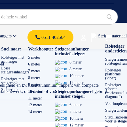
hangers
Steigermateriaal
Products 
0511-402564
 offerte
Rolsteiger
Snel naar:
Werkhoogte:
Steigeraanhanger
onderdelen
inclusief steiger:
Rolsteiger met
5 meter
Steigerframes
aanhanger
6 meter
rolsteigerfra
old
6 meter
Losse
8 meter
Rolsteiger
7 meter
steigeraanhangers
platforms
10 meter
8 meter
(vloer)
Rolsteiger met
12 meter
steigerbok
9 meter
 veiligheid en kwaliteit aluminium trappen: van compacte
Rolsteiger
schoren
Steigerbok
nstallatiewerk, onderhoud of voor ander professioneel gebruik:
Steigeraanhanger
10 meter
(horizontaal 
inclusief steiger:
diagonaal)
11 meter
Voorloopleun
6 meter
12 meter
strengst geldende wet -en regelgeving. Het verschil tussen de
Steigerwielen
8 meter
14 meter
die aansluit bij hoe vaak en hoe intensief je deze gebruikt van
Stabilisatoren
10 meter
voor je steige
12 meter