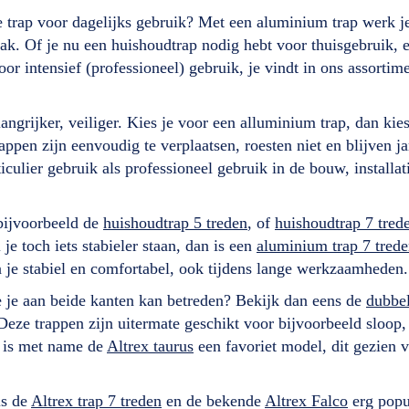
ele trap voor dagelijks gebruik? Met een aluminium trap werk 
ak. Of je nu een huishoudtrap nodig hebt voor thuisgebruik, e
r intensief (professioneel) gebruik, je vindt in ons assortimen
grijker, veiliger. Kies je voor een alluminium trap, dan kies 
ppen zijn eenvoudig te verplaatsen, roesten niet en blijven j
ticulier gebruik als professioneel gebruik in de bouw, installa
 bijvoorbeeld de
huishoudtrap 5 treden
, of
huishoudtrap 7 tred
e toch iets stabieler staan, dan is een
aluminium trap 7 tred
a je stabiel en comfortabel, ook tijdens lange werkzaamheden
ie je aan beide kanten kan betreden? Bekijk dan eens de
dubbel
 Deze trappen zijn uitermate geschikt voor bijvoorbeeld sloop
 is met name de
Altrex taurus
een favoriet model, dit gezien 
ls de
Altrex trap 7 treden
en de bekende
Altrex Falco
erg popul