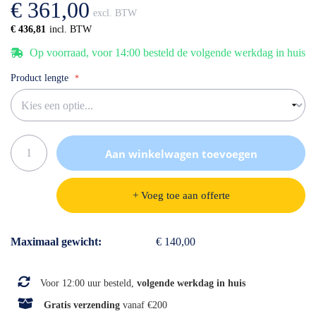
€ 361,00
gallerij
€ 436,81
Op voorraad, voor 14:00 besteld de volgende werkdag in huis
Product lengte
Aan winkelwagen toevoegen
+ Voeg toe aan offerte
Specificaties
Maximaal gewicht
€ 140,00
Voor 12:00 uur besteld,
volgende werkdag in huis
Gratis verzending
vanaf €200