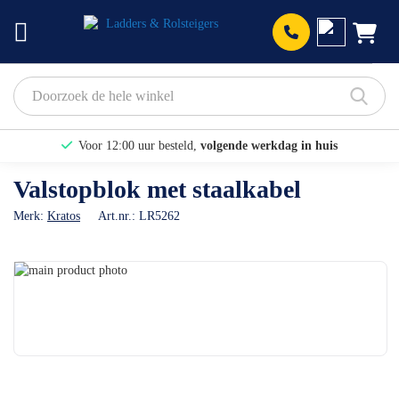
Prod
Voor 12:00 uur besteld,
volgende werkdag in huis
Bekijk hier onze Actiepagina
Valstopblok met staalkabel
Binnen 1 dag een
gratis offerte
Merk:
Kratos
Art.nr.:
LR5262
Ga
naar
Ga
het
naar
einde
het
van
begin
de
van
afbeeldingen-
de
gallerij
afbeeldingen-