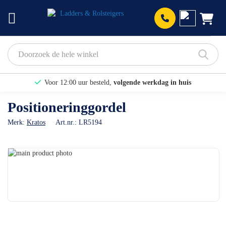
Prod
Voor 12:00 uur besteld,
volgende werkdag in huis
Bekijk hier onze Actiepagina
Positioneringgordel
Binnen 1 dag een
gratis offerte
Merk:
Kratos
Art.nr.:
LR5194
Ga
naar
Ga
het
naar
einde
het
van
begin
de
van
afbeeldingen-
de
gallerij
afbeeldingen-