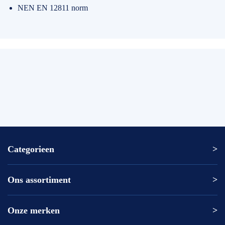
NEN EN 12811 norm
Categorieen
Ons assortiment
Altrex ladder
Altrex trap
Altrex kamersteiger
Onze merken
Altrex
Rolsteiger kopen