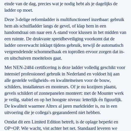
einde van de dag, precies wat je nodig hebt als je dagelijks de
ladder op moet.
Deze 3-delige reformladder is multifunctioneel inzetbaar: gebruik
hem als schuifladder langs de gevel, of klap hem in een
handomdraai om naar een A-stand voor klussen in het midden van
een ruimte. De drukvaste spreidbeveiliging voorkomt dat de
ladder onverwacht inklapt tijdens gebruik, terwijl de automatisch
vergrendelende schommelhaak en toprollen ervoor zorgen dat in-
en uitschuiven moeiteloos gaat.
Met NEN-2484 certificering is deze ladder volledig geschikt voor
intensief professioneel gebruik in Nederland en voldoet hij aan
alle gestelde veiligheids- en kwaliteitseisen voor de bouw,
schilders, installateurs en monteurs. Of je nu kozijnen plaatst,
gevels schildert of zonnepanelen monteert: met de Mounter werk
je veilig, stabiel en op het hoogste niveau: letterlijk én figuurlijk.
De kwaliteit waarmee Altrex al jaren marktleider is, nu in een
uitvoering die je collega's gegarandeerd niet hebben.
Omdat dit een Limited Edition betreft, is de oplage beperkt en
OP=OP. Wie wacht, vist achter het net. Standaard leveren we