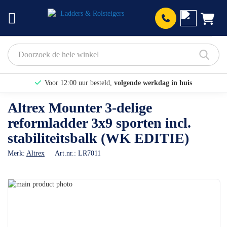
Prod
Voor 12:00 uur besteld,
volgende werkdag in huis
Bekijk hier onze Actiepagina
Altrex Mounter 3-delige
reformladder 3x9 sporten incl.
Binnen 1 dag een
gratis offerte
stabiliteitsbalk (WK EDITIE)
Merk:
Altrex
Art.nr.:
LR7011
Ga
naar
Ga
het
naar
einde
het
van
begin