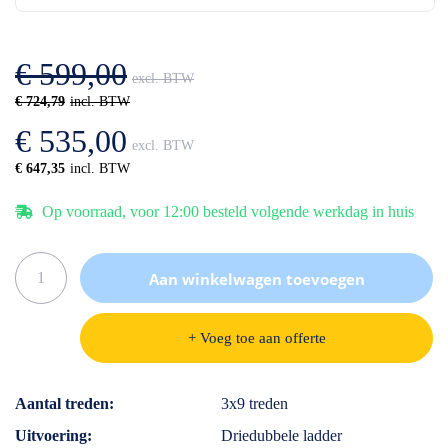
de
van
afbeeldingen-
de
gallerij
afbeeldingen-
€ 599,00
gallerij
€ 724,79
€ 535,00
€ 647,35
Op voorraad, voor 12:00 besteld volgende werkdag in huis
Aan winkelwagen toevoegen
+ Voeg toe aan offerte
Specificaties
Aantal treden
3x9 treden
Uitvoering
Driedubbele ladder