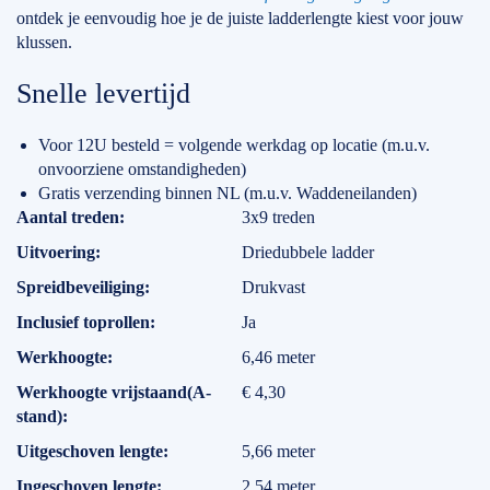
ontdek je eenvoudig hoe je de juiste ladderlengte kiest voor jouw
klussen.
Snelle levertijd
Voor 12U besteld = volgende werkdag op locatie (m.u.v.
onvoorziene omstandigheden)
Gratis verzending binnen NL (m.u.v. Waddeneilanden)
Specificaties
Aantal treden
3x9 treden
Uitvoering
Driedubbele ladder
Spreidbeveiliging
Drukvast
Inclusief toprollen
Ja
Werkhoogte
6,46 meter
Werkhoogte vrijstaand(A-
€ 4,30
stand)
Uitgeschoven lengte
5,66 meter
Ingeschoven lengte
2,54 meter