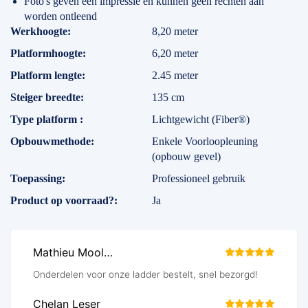
Foto's geven een impressie en kunnen geen rechten aan
worden ontleend
Specificaties
Werkhoogte
8,20 meter
Platformhoogte
6,20 meter
Platform lengte
2.45 meter
Steiger breedte
135 cm
Type platform
Lichtgewicht (Fiber®)
Opbouwmethode
Enkele Voorloopleuning
(opbouw gevel)
Toepassing
Professioneel gebruik
Product op voorraad?
Ja