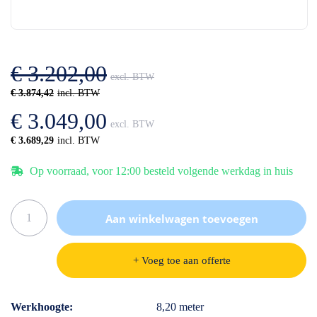
einde
het
van
begin
de
van
afbeeldingen-
de
gallerij
afbeeldingen-
€ 3.202,00
gallerij
€ 3.874,42
€ 3.049,00
€ 3.689,29
Op voorraad, voor 12:00 besteld volgende werkdag in huis
Aan winkelwagen toevoegen
+ Voeg toe aan offerte
Specificaties
Werkhoogte
8,20 meter