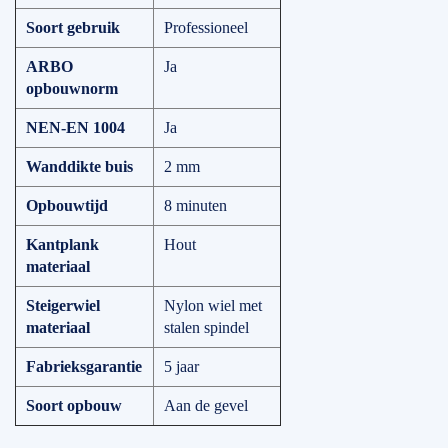
Soort gebruik
Professioneel
ARBO
Ja
opbouwnorm
NEN-EN 1004
Ja
Wanddikte buis
2 mm
Opbouwtijd
8 minuten
Kantplank
Hout
materiaal
Steigerwiel
Nylon wiel met
materiaal
stalen spindel
Fabrieksgarantie
5 jaar
Soort opbouw
Aan de gevel