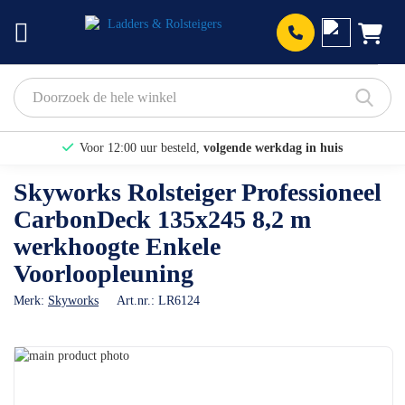
Prod
Voor 12:00 uur besteld,
volgende werkdag in huis
Bekijk hier onze Actiepagina
Skyworks Rolsteiger Professioneel
CarbonDeck 135x245 8,2 m
Binnen 1 dag een
gratis offerte
werkhoogte Enkele
Voorloopleuning
Merk:
Skyworks
Art.nr.:
LR6124
Ga
naar
Ga
het
naar