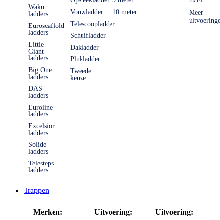
Opsteekladder
9 meter
2x14
Waku
Vouwladder
10 meter
Meer
ladders
uitvoering
Telescoopladder
Euroscaffold
ladders
Schuifladder
Little
Dakladder
Giant
ladders
Plukladder
Big One
Tweede
ladders
keuze
DAS
ladders
Euroline
ladders
Excelsior
ladders
Solide
ladders
Telesteps
ladders
Trappen
Merken:
Uitvoering:
Uitvoering: