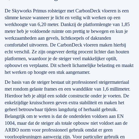
De Skyworks Primus rolsteiger met CarbonDeck vloeren is een
slimme keuze wanneer je licht en veilig wilt werken op een
werkhoogte van 6,20 meter. Dankzij de platformlengte van 1,85
meter heb je voldoende ruimte om prettig te bewegen en kun je
werkzaamheden aan gevels, lichtkoepels of dakranden
comfortabel uitvoeren. De CarbonDeck vloeren maken hierbij
echt verschil. Ze zijn ongeveer dertig procent lichter dan houten
platformen, waardoor je de steiger veel makkelijker optilt,
opbouwt en verplaatst. Dit scheelt lichamelijke belasting en maakt
het werken op hoogte een stuk aangenamer.
De basis van de steiger bestaat uit professioneel steigermateriaal
met rondom gelaste frames en een wanddikte van 1,6 millimeter.
Hierdoor heb je altijd een solide constructie onder je voeten. De
enkelzijdige kruisschoren geven extra stabiliteit en maken het
geheel betrouwbaar tijdens langdurig of herhaald gebruik.
Belangrijk om te weten is dat de onderdelen voldoen aan EN
1004, maar dat de steiger als totale opbouw niet voldoet aan de
ARBO norm voor professioneel gebruik omdat er geen
voorloopleuningen aanwezig zijn. Voor particulier gebruik en