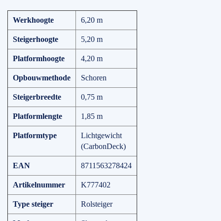
Werkhoogte
6,20 m
Steigerhoogte
5,20 m
Platformhoogte
4,20 m
Opbouwmethode
Schoren
Steigerbreedte
0,75 m
Platformlengte
1,85 m
Platformtype
Lichtgewicht
(CarbonDeck)
EAN
8711563278424
Artikelnummer
K777402
Type steiger
Rolsteiger