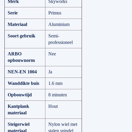
Merk
Skyworks
Serie
Primus
Materiaal
Aluminium
Soort gebruik
Semi-
professioneel
ARBO
Nee
opbouwnorm
NEN-EN 1004
Ja
Wanddikte buis
1.6 mm
Opbouwtijd
8 minuten
Kantplank
Hout
materiaal
Steigerwiel
Nylon wiel met
materiaal
stalen spindel