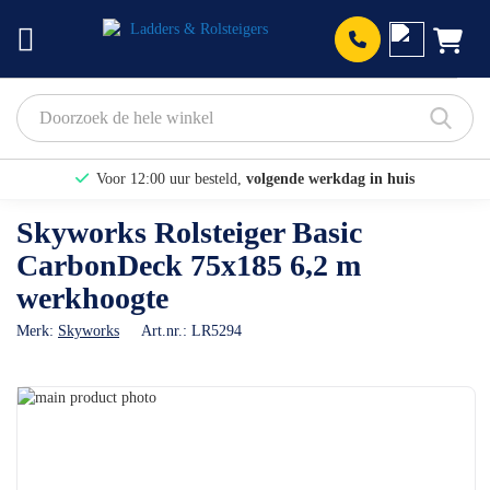
Prod
Voor 12:00 uur besteld,
volgende werkdag in huis
Bekijk hier onze Actiepagina
Skyworks Rolsteiger Basic
CarbonDeck 75x185 6,2 m
Binnen 1 dag een
gratis offerte
werkhoogte
Merk:
Skyworks
Art.nr.:
LR5294
Ga
naar
Ga
het
naar
einde
het
van
begin