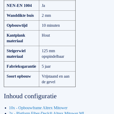
NEN-EN 1004
Ja
Wanddikte buis
2 mm
Opbouwtijd
10 minuten
Kantplank
Hout
materiaal
Steigerwiel
125 mm
materiaal
opspindelbaar
Fabrieksgarantie
5 jaar
Soort opbouw
Vrijstaand en aan
de gevel
Inhoud configuratie
10x - Opbouwframe Altrex Mitower
2x - Platform Fiber-Deck® Altrex Mitower ML