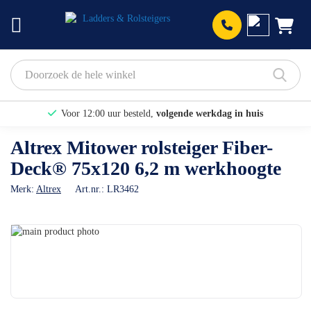
Prod
Voor 12:00 uur besteld,
volgende werkdag in huis
Bekijk hier onze Actiepagina
Altrex Mitower rolsteiger Fiber-
Deck® 75x120 6,2 m werkhoogte
Binnen 1 dag een
gratis offerte
Merk:
Altrex
Art.nr.:
LR3462
Ga
naar
Ga
het
naar
einde
het
van
begin
de
van