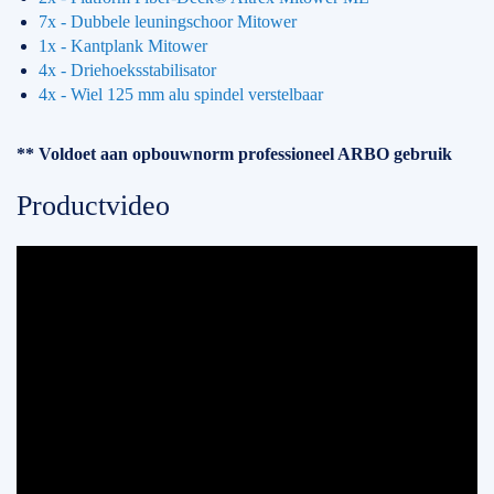
7x - Dubbele leuningschoor Mitower
1x - Kantplank Mitower
4x - Driehoeksstabilisator
4x - Wiel 125 mm alu spindel verstelbaar
** Voldoet aan opbouwnorm professioneel ARBO gebruik
Productvideo