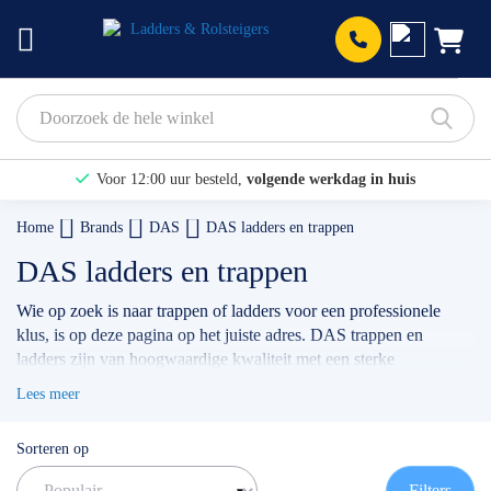
Prod
Voor 12:00 uur besteld,
volgende werkdag in huis
Bekijk hier onze Actiepagina
Home
Brands
DAS
DAS ladders en trappen
Binnen 1 dag een
gratis offerte
DAS ladders en trappen
Wie op zoek is naar trappen of ladders voor een professionele
klus, is op deze pagina op het juiste adres. DAS trappen en
ladders zijn van hoogwaardige kwaliteit met een sterke
prijs/kwaliteitsverhouding. DAS producten beschikken over
Lees meer
sterke en duurzame klimmaterialen, waardoor DAS producten uw
garantie zijn op een zekere, veilige en een prettige klus.
Sorteren op
Filters